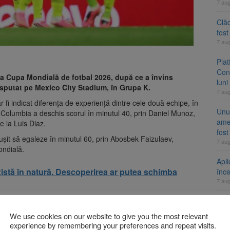
7 au
Clăd
fos
7 au
Pla
Cont
la Cupa Mondială de fotbal 2026, după ce a învins
luni
isputat pe Mexico City Stadium, în Grupa K.
7 au
r fi indicat diferența de experiență dintre cele două echipe, în
Unul
al. Columbia a deschis scorul în minutul 40, prin Daniel Munoz,
ame
e la Luis Diaz.
fos
șit să egaleze în minutul 60, prin Abosbek Faizulaev,
7 au
ondială.
Apli
există în natură. Descoperirea ar putea schimba
înc
7 au
us Columbia în avantaj în minutul 65, după un contraatac, iar
We use cookies on our website to give you the most relevant
A
ri, în minutul 90+9.
experience by remembering your preferences and repeat visits.