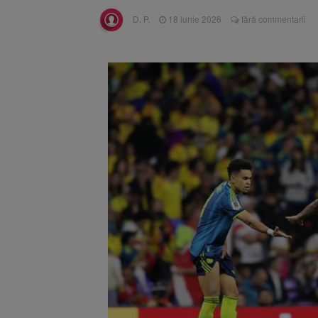
Unul dint
7 august 2026
D. P.
18 iunie 2026
fără commentarii
fost semnat (FOTO)
Trafic bl
7 august 2026
medicale