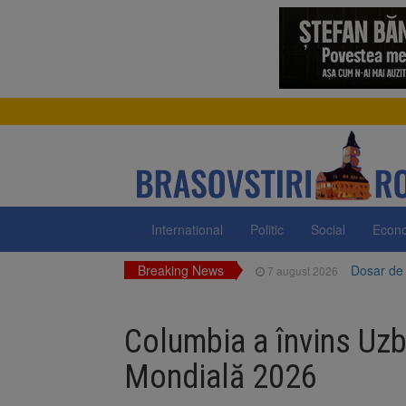
International
Politic
Social
Econ
Breaking News
Dosar de 
7 august 2026
Primăria 
7 august 2026
neigienizate
Columbia a învins Uzb
Clădirile
7 august 2026
Mondială 2026
Platforma
7 august 2026
luni