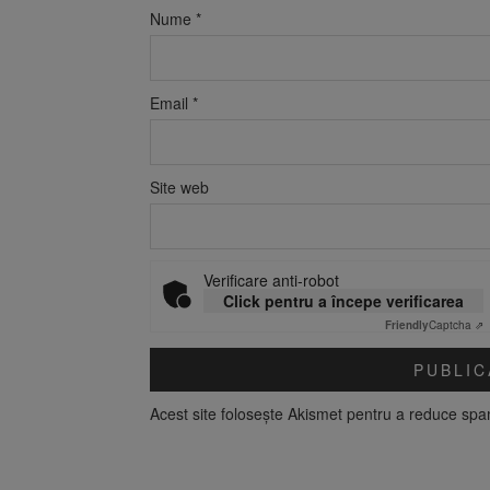
Nume
*
Email
*
Site web
Verificare anti-robot
Click pentru a începe verificarea
Friendly
Captcha ⇗
Acest site folosește Akismet pentru a reduce sp