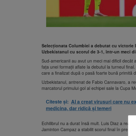
Selecționata Columbiei a debutat cu victorie 
Uzbekistanul cu scorul de 3-1, într-un meci d
Sud-americanii au avut un meci mai dificil decât a
fața unei formații aflate la debutul la turneul fin
care a finalizat după o pasă foarte bună primită d
Uzbekistanul, antrenat de Fabio Cannavaro, a reu
marcatorul primului gol al echipei sale la Cupa M
Citeste și:
AI a creat virusuri care nu 
medicina, dar ridică și temeri
Echilibrul nu a durat însă mult. Luis Diaz a read
Jaminton Campaz a stabilit scorul final în prelungi