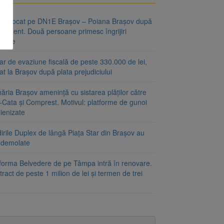
fic blocat pe DN1E Brașov – Poiana Brașov după
ccident. Două persoane primesc îngrijiri
icale
r de evaziune fiscală de peste 330.000 de lei,
at la Brașov după plata prejudiciului
ăria Brașov amenință cu sistarea plăților către
-Cata și Comprest. Motivul: platforme de gunoi
ienizate
irile Duplex de lângă Piața Star din Brașov au
t demolate
tforma Belvedere de pe Tâmpa intră în renovare.
ract de peste 1 milion de lei și termen de trei