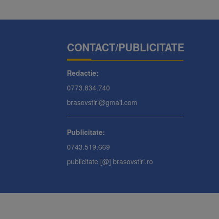
CONTACT/PUBLICITATE
Redactie:
0773.834.740
brasovstiri@gmail.com
Publicitate:
0743.519.669
publicitate [@] brasovstiri.ro