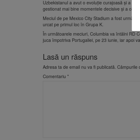
Uzbekistanul a avut o evoluție curajoasă și a mai 
gestionat mai bine momentele decisive și a obținu
Meciul de pe Mexico City Stadium a fost urmărit
urcat pe primul loc în Grupa K.
În următoarele meciuri, Columbia va întâlni RD Co
juca împotriva Portugaliei, pe 23 iunie, iar apoi 
Lasă un răspuns
Adresa ta de email nu va fi publicată.
Câmpurile o
Comentariu
*