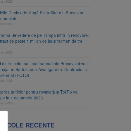
gust 2026
irile Duplex de lângă Piața Star din Brașov au
t demolate
gust 2026
tforma Belvedere de pe Tâmpa intră în renovare.
ract de peste 1 milion de lei și termen de trei
gust 2026
 dintre cele mai mari parcuri ale Brașovului va fi
najat în Bartolomeu-Avantgarden. Contractul a
t semnat (FOTO)
gust 2026
carea tarifelor pentru rovinietă și TollRo va
epe la 1 octombrie 2026
gust 2026
RTICOLE RECENTE