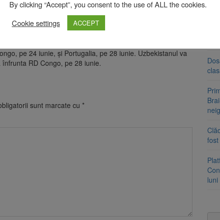
fost aproape de gol în finalul partidei, însă Columbia a
By clicking “Accept”, you consent to the use of ALL the cookies.
t cele trei puncte.
Tra
Cookie settings
ACCEPT
 de peste 80.000 de spectatori. Cu acest succes, Columbia a
un a
med
ngo, pe 24 iunie, și Portugalia, pe 28 iunie. Uzbekistanul va
Dosa
va înfrunta RD Congo, pe 28 iunie.
clas
Prim
Brai
bligatorii sunt marcate cu
*
neig
Clăd
fos
Pla
Cont
luni