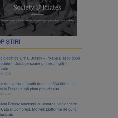
vantgarden. Contractul a
rimesc îngrijiri
P ȘTIRI
fic blocat pe DN1E Brașov – Poiana Brașov după
ccident. Două persoane primesc îngrijiri
icale
gust 2026
r de evaziune fiscală de peste 330.000 de lei,
at la Brașov după plata prejudiciului
gust 2026
ăria Brașov amenință cu sistarea plăților către
-Cata și Comprest. Motivul: platforme de gunoi
ienizate