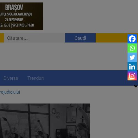
Caută
după:
Diverse
Trenduri
ejudiciului
ul: platforme de gunoi
 lei și termen de trei