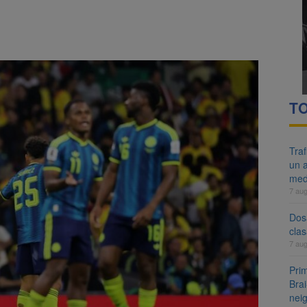
re cele mai mari parcuri ale Brașovului va fi amenajat în Bartolomeu-A
ocat pe DN1E Brașov – Poiana Brașov după un accident. Două persoane p
TO
Tra
un a
med
7 au
Dosa
clas
7 au
Prim
Brai
neig