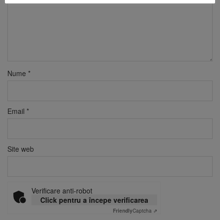
Nume
*
Email
*
Site web
Verificare anti-robot
Click pentru a începe verificarea
Friendly
Captcha ⇗