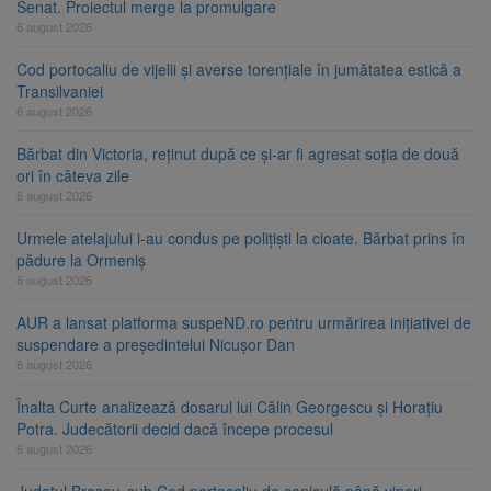
Senat. Proiectul merge la promulgare
6 august 2026
Cod portocaliu de vijelii și averse torențiale în jumătatea estică a
Transilvaniei
6 august 2026
Bărbat din Victoria, reținut după ce și-ar fi agresat soția de două
ori în câteva zile
6 august 2026
Urmele atelajului i-au condus pe polițiști la cioate. Bărbat prins în
pădure la Ormeniș
6 august 2026
AUR a lansat platforma suspeND.ro pentru urmărirea inițiativei de
suspendare a președintelui Nicușor Dan
6 august 2026
Înalta Curte analizează dosarul lui Călin Georgescu și Horațiu
Potra. Judecătorii decid dacă începe procesul
6 august 2026
Județul Brașov, sub Cod portocaliu de caniculă până vineri