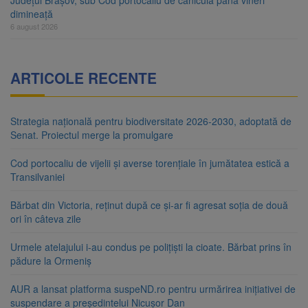
dimineață
6 august 2026
ARTICOLE RECENTE
Strategia națională pentru biodiversitate 2026-2030, adoptată de
Senat. Proiectul merge la promulgare
Cod portocaliu de vijelii și averse torențiale în jumătatea estică a
Transilvaniei
Bărbat din Victoria, reținut după ce și-ar fi agresat soția de două
ori în câteva zile
Urmele atelajului i-au condus pe polițiști la cioate. Bărbat prins în
pădure la Ormeniș
AUR a lansat platforma suspeND.ro pentru urmărirea inițiativei de
suspendare a președintelui Nicușor Dan