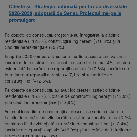
Citeste și:
Strategia națională pentru biodiversitate
2026-2030, adoptată de Senat. Proiectul merge la
promulgare
Pe obiecte de construcții, creșteri s-au înregistrat la clădirile
rezidențiale (+12,8%), construcțiile inginerești (+10,2%) și la
clădirile nerezidențiale (+5,7%).
În aprilie 2026 comparativ cu luna martie a acestui an, volumul
lucrărilor de construcții a crescut, ca serie brută, cu 14%, creștere
evidențiată la lucrările de reparații capitale (+17,3%), lucrările de
întreținere și reparații curente (+17,1%) și la lucrările de
construcții noi (+12,6%).
Pe obiecte de construcții, au avut loc creșteri astfel: clădirile
rezidențiale (+15,8%), lucrările de construcții inginerești (+13,9%)
și la clădirile nerezidențiale (+12,9%).
Volumul lucrărilor de construcții a crescut, ca serie ajustată în
funcție de numărul de zile lucrătoare și de sezonalitate, cu 10,2%,
creșterea fiind evidențiată la lucrările de construcții noi (+13,4%),
lucrările de reparații capitale (+12,9%) și la lucrările de întreținere
și reparații curente (+6,3%).