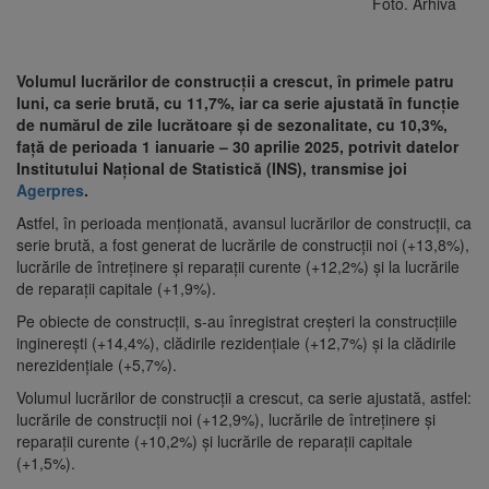
Foto. Arhivă
Volumul lucrărilor de construcții a crescut, în primele patru
luni, ca serie brută, cu 11,7%, iar ca serie ajustată în funcție
de numărul de zile lucrătoare și de sezonalitate, cu 10,3%,
față de perioada 1 ianuarie – 30 aprilie 2025, potrivit datelor
Institutului Național de Statistică (INS), transmise joi
Agerpres
.
Astfel, în perioada menționată, avansul lucrărilor de construcții, ca
serie brută, a fost generat de lucrările de construcții noi (+13,8%),
lucrările de întreținere și reparații curente (+12,2%) și la lucrările
de reparații capitale (+1,9%).
Pe obiecte de construcții, s-au înregistrat creșteri la construcțiile
inginerești (+14,4%), clădirile rezidențiale (+12,7%) și la clădirile
nerezidențiale (+5,7%).
Volumul lucrărilor de construcții a crescut, ca serie ajustată, astfel:
lucrările de construcții noi (+12,9%), lucrările de întreținere și
reparații curente (+10,2%) și lucrările de reparații capitale
(+1,5%).