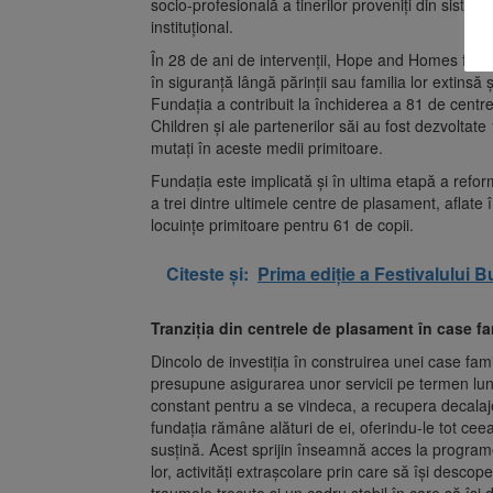
socio-profesională a tinerilor proveniți din sistem
instituțional.
În 28 de ani de intervenții, Hope and Homes for
în siguranță lângă părinții sau familia lor extinsă ș
Fundația a contribuit la închiderea a 81 de centr
Children și ale partenerilor săi au fost dezvoltate
mutați în aceste medii primitoare.
Fundația este implicată și în ultima etapă a refor
a trei dintre ultimele centre de plasament, aflate î
locuințe primitoare pentru 61 de copii.
Citeste și:
Prima ediție a Festivalului B
Tranziția din centrele de plasament în case fa
Dincolo de investiția în construirea unei case fami
presupune asigurarea unor servicii pe termen lung.
constant pentru a se vindeca, a recupera decalaje 
fundația rămâne alături de ei, oferindu-le tot ceea 
susțină. Acest sprijin înseamnă acces la programe 
lor, activități extrașcolare prin care să își desco
traumele trecute și un cadru stabil în care să își 