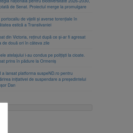
tegia națională pentru biodiversitate 2026-2030,
ptată de Senat. Proiectul merge la promulgare
portocaliu de vijelii și averse torențiale în
tatea estică a Transilvaniei
at din Victoria, reținut după ce și-ar fi agresat
a de două ori în câteva zile
le atelajului i-au condus pe polițiști la cioate.
bat prins în pădure la Ormeniș
 a lansat platforma suspeND.ro pentru
rirea inițiativei de suspendare a președintelui
ușor Dan