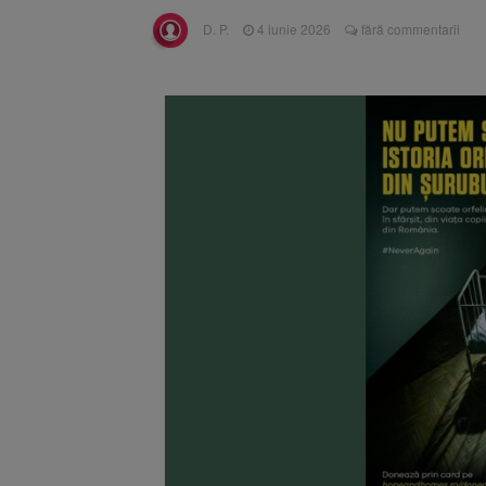
Înalta Cu
6 august 2026
D. P.
4 iunie 2026
fără commentarii
procesul
Strategia
6 august 2026