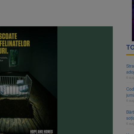
rte analizează dosarul lui Călin Georgescu și Horațiu Potra. Judecători
 națională pentru biodiversitate 2026-2030, adoptată de Senat. Proiect
TO
Stra
ado
6 au
Cod 
jumă
6 au
Bărb
soți
6 au