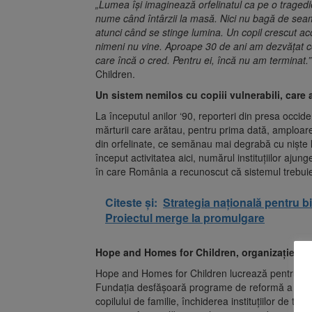
„Lumea își imaginează orfelinatul ca pe o traged
nume când întârzii la masă. Nici nu bagă de seamă 
atunci când se stinge lumina. Un copil crescut aco
nimeni nu vine. Aproape 30 de ani am dezvățat cop
care încă o cred. Pentru ei, încă nu am terminat.
Children.
Un sistem nemilos cu copiii vulnerabili, care 
La începutul anilor ‘90, reporteri din presa occide
mărturii care arătau, pentru prima dată, amploarea
din orfelinate, ce semănau mai degrabă cu niște
început activitatea aici, numărul instituțiilor aju
în care România a recunoscut că sistemul trebuie
Citeste și:
Strategia națională pentru b
Proiectul merge la promulgare
Hope and Homes for Children, organizație car
Hope and Homes for Children lucrează pentru ca ni
Fundația desfășoară programe de reformă a sistem
copilului de familie, închiderea instituțiilor de tip v