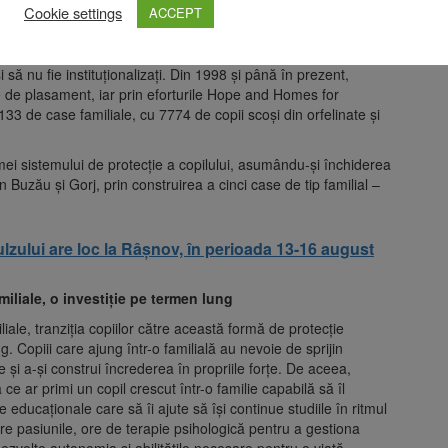
 și formarea profesională a specialiștilor din sistemul
Cookie settings
ACCEPT
 Children România a susținut peste 45.064 de copii să rămână
i să nu fie instituționalizați. Din 1998 și până în prezent,
e de plasament, iar prin eforturile Hope and Homes for
 133 de case familiale, cu 7774 de copii scoși din orfelinate și
mei sistemului de protecție a copilului, asumându-și închiderea
n Buzău și Gorj, prin construirea a cinci case de tip familial –
ulzului are loc la Râșnov, în perioada 13-16 august
miliale, o investiție pe termen lung
liale, tranziția copiilor către această formă de protecție
 Copiii care ajung într-o familială au nevoie de sprijin
și a-și construi încrederea în propriile forțe. De aceea,
ce ar primi un copil crescut într-o familie capabilă să îl
educaționale care să îi ajute să își continue studiile în ritmul
pere pasiunile, ore de terapie psihologică pentru a gestiona
dezvolte autonomia și abilitățile necesare pentru o viață