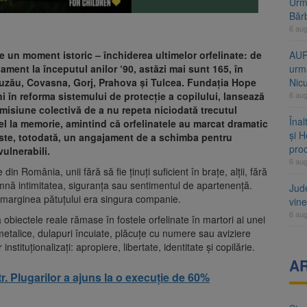
Urme
Băr
6 au
 un moment istoric – închiderea ultimelor orfelinate: de
AUR
sament la începutul anilor ‘90, astăzi mai sunt 165, în
urmă
 Buzău, Covasna, Gorj, Prahova și Tulcea. Fundația Hope
Nic
i în reforma sistemului de protecție a copilului, lansează
6 au
misiune colectivă de a nu repeta niciodată trecutul
Înal
l la memorie, amintind că orfelinatele au marcat dramatic
și H
. Este, totodată, un angajament de a schimba pentru
pro
ulnerabili.
6 au
din România, unii fără să fie ținuți suficient în brațe, alții, fără
nseamnă intimitatea, siguranța sau sentimentul de apartenență.
Jud
de marginea pătuțului era singura companie.
vine
6 au
iectele reale rămase în fostele orfelinate în martori ai unei
metalice, dulapuri încuiate, plăcuțe cu numere sau aviziere
 instituționalizați: apropiere, libertate, identitate și copilărie.
A
r. Plugarilor a ajuns la o execuție de 60%