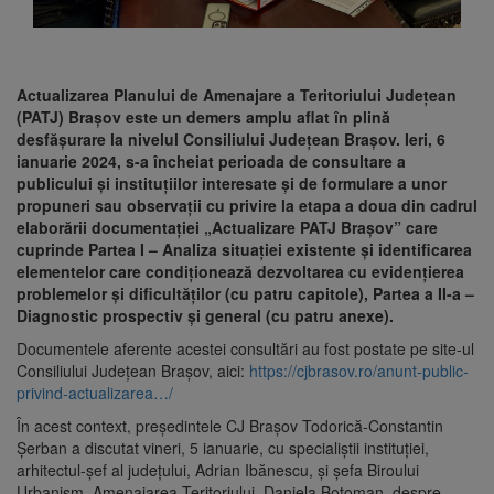
Actualizarea Planului de Amenajare a Teritoriului Judeţean
(PATJ) Braşov este un demers amplu aflat în plină
desfăşurare la nivelul Consiliului Judeţean Braşov. Ieri, 6
ianuarie 2024, s-a încheiat perioada de consultare a
publicului şi instituţiilor interesate şi de formulare a unor
propuneri sau observaţii cu privire la etapa a doua din cadrul
elaborării documentaţiei „Actualizare PATJ Braşov” care
cuprinde Partea I – Analiza situaţiei existente şi identificarea
elementelor care condiţionează dezvoltarea cu evidenţierea
problemelor şi dificultăţilor (cu patru capitole), Partea a II-a –
Diagnostic prospectiv şi general (cu patru anexe).
Documentele aferente acestei consultări au fost postate pe site-ul
Consiliului Judeţean Braşov, aici:
https://cjbrasov.ro/anunt-public-
privind-actualizarea…/
În acest context, preşedintele CJ Braşov Todorică-Constantin
Şerban a discutat vineri, 5 ianuarie, cu specialiştii instituţiei,
arhitectul-şef al judeţului, Adrian Ibănescu, şi şefa Biroului
Urbanism, Amenajarea Teritoriului, Daniela Boţoman, despre