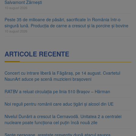
Salvamont Zărnești
10 august 2026
Peste 35 de milioane de păsări, sacrificate în România într-o
singură lună. Producția de carne a crescut și la porcine și bovine
10 august 2026
ARTICOLE RECENTE
Concert cu intrare liberă la Făgăraș, pe 14 august. Cvartetul
NaunArt aduce pe scenă muzicieni brașoveni
RATBV a reluat circulația pe linia 510 Brașov – Hărman
Noi reguli pentru românii care aduc țigări și alcool din UE
Nivelul Dunării a crescut la Cernavodă. Unitatea 2 a centralei
nucleare poate funcționa cel puțin încă nouă zile
Șapte persoane, arestate preventiv după atacul asupra