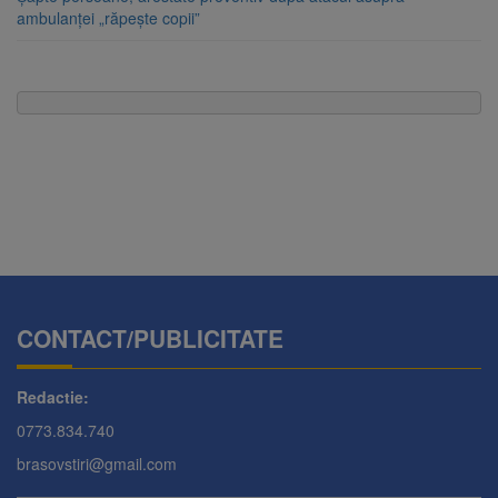
ambulanței „răpește copii”
CONTACT/PUBLICITATE
Redactie:
0773.834.740
brasovstiri@gmail.com