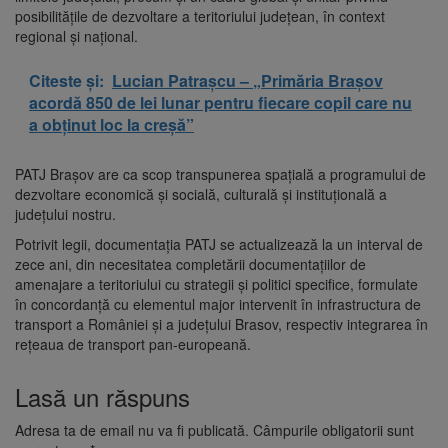
posibilităţile de dezvoltare a teritoriului judeţean, în context
regional şi naţional.
Citeste și:
Lucian Patrașcu – „Primăria Brașov
acordă 850 de lei lunar pentru fiecare copil care nu
a obținut loc la creșă”
PATJ Braşov are ca scop transpunerea spaţială a programului de
dezvoltare economică şi socială, culturală şi instituţională a
judeţului nostru.
Potrivit legii, documentaţia PATJ se actualizează la un interval de
zece ani, din necesitatea completării documentaţiilor de
amenajare a teritoriului cu strategii şi politici specifice, formulate
în concordanţă cu elementul major intervenit în infrastructura de
transport a României şi a judeţului Brasov, respectiv integrarea în
reţeaua de transport pan-europeană.
Lasă un răspuns
Adresa ta de email nu va fi publicată.
Câmpurile obligatorii sunt