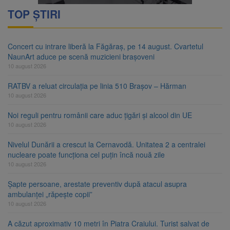
TOP ȘTIRI
Concert cu intrare liberă la Făgăraș, pe 14 august. Cvartetul
NaunArt aduce pe scenă muzicieni brașoveni
10 august 2026
RATBV a reluat circulația pe linia 510 Brașov – Hărman
10 august 2026
Noi reguli pentru românii care aduc țigări și alcool din UE
10 august 2026
Nivelul Dunării a crescut la Cernavodă. Unitatea 2 a centralei
nucleare poate funcționa cel puțin încă nouă zile
10 august 2026
Șapte persoane, arestate preventiv după atacul asupra
ambulanței „răpește copii”
10 august 2026
A căzut aproximativ 10 metri în Piatra Craiului. Turist salvat de