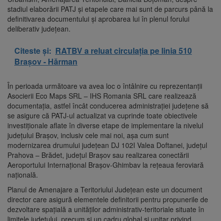
stadiul elaborării PATJ şi etapele care mai sunt de parcurs până la
definitivarea documentului şi aprobarea lui în plenul forului
deliberativ judeţean.
Citeste și:
RATBV a reluat circulația pe linia 510
Brașov - Hărman
În perioada următoare va avea loc o întâlnire cu reprezentanţii
Asocierii Eco Maps SRL – IHS Romania SRL care realizează
documentaţia, astfel încât conducerea administraţiei judeţene să
se asigure că PATJ-ul actualizat va cuprinde toate obiectivele
investiţionale aflate în diverse etape de implementare la nivelul
judeţului Braşov, inclusiv cele mai noi, aşa cum sunt
modernizarea drumului judeţean DJ 102I Valea Doftanei, judeţul
Prahova – Brădet, judeţul Braşov sau realizarea conectării
Aeroportului Internaţional Braşov-Ghimbav la reţeaua feroviară
naţională.
Planul de Amenajare a Teritoriului Judeţean este un document
director care asigură elementele definitorii pentru propunerile de
dezvoltare spaţială a unităţilor administrativ-teritoriale situate în
limitele judeţului, precum şi un cadru global şi unitar privind