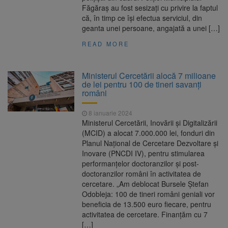
Făgăraș au fost sesizați cu privire la faptul
că, în timp ce își efectua serviciul, din
geanta unei persoane, angajată a unei […]
READ MORE
Ministerul Cercetării alocă 7 milioane
de lei pentru 100 de tineri savanţi
români
8 ianuarie 2024
Ministerul Cercetării, Inovării și Digitalizării
(MCID) a alocat 7.000.000 lei, fonduri din
Planul Național de Cercetare Dezvoltare și
Inovare (PNCDI IV), pentru stimularea
performanțelor doctoranzilor și post-
doctoranzilor români în activitatea de
cercetare. „Am deblocat Bursele Ștefan
Odobleja: 100 de tineri români geniali vor
beneficia de 13.500 euro fiecare, pentru
activitatea de cercetare. Finanțăm cu 7
[…]