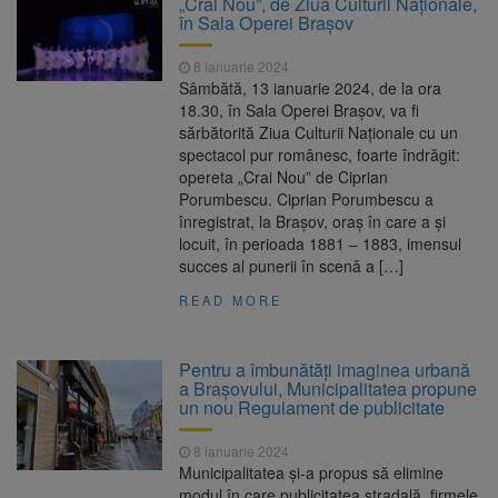
„Crai Nou”, de Ziua Culturii Naționale,
Nivelul Dunării a început să crească
în Sala Operei Brașov
Asociația Română pentru
8 august 2026
Iluminat cere reducerea luminii pe timpul
8 ianuarie 2024
nopții, nu oprirea iluminatului public
Sâmbătă, 13 ianuarie 2024, de la ora
Trafic blocat pe DN1E Brașov
7 august 2026
18.30, în Sala Operei Brașov, va fi
– Poiana Brașov după un accident. Două
sărbătorită Ziua Culturii Naționale cu un
persoane primesc îngrijiri medicale
spectacol pur românesc, foarte îndrăgit:
Se schimbă examenul de
8 august 2026
opereta „Crai Nou” de Ciprian
medic specialist. Subiecte unice în toată țara,
Porumbescu. Ciprian Porumbescu a
aceeași oră și același barem
înregistrat, la Brașov, oraș în care a și
locuit, în perioada 1881 – 1883, imensul
succes al punerii în scenă a […]
READ MORE
Pentru a îmbunătăți imaginea urbană
a Brașovului, Municipalitatea propune
un nou Regulament de publicitate
8 ianuarie 2024
Municipalitatea și-a propus să elimine
modul în care publicitatea stradală, firmele