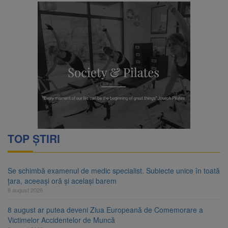
TOP ȘTIRI
Se schimbă examenul de medic specialist. Subiecte unice în toată
țara, aceeași oră și același barem
8 august 2026
8 august ar putea deveni Ziua Europeană de Comemorare a
Victimelor Accidentelor de Muncă