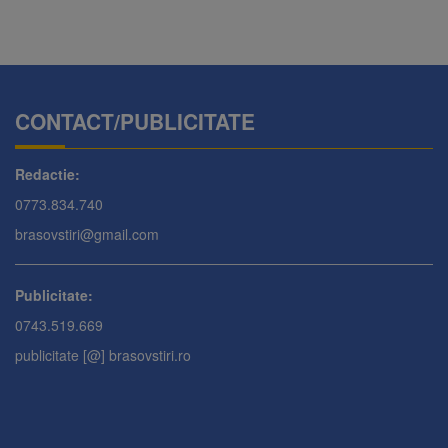
CONTACT/PUBLICITATE
Redactie:
0773.834.740
brasovstiri@gmail.com
Publicitate:
0743.519.669
publicitate [@] brasovstiri.ro