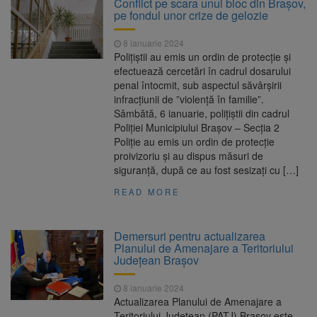
Conflict pe scara unui bloc din Brașov,
pe fondul unor crize de gelozie
8 ianuarie 2024
Polițiștii au emis un ordin de protecție și
efectuează cercetări în cadrul dosarului
penal întocmit, sub aspectul săvârșirii
infracțiunii de ”violență în familie”.
Sâmbătă, 6 ianuarie, polițiștii din cadrul
Poliției Municipiului Brașov – Secția 2
Poliție au emis un ordin de protecție
proivizoriu și au dispus măsuri de
siguranță, după ce au fost sesizați cu […]
READ MORE
Demersuri pentru actualizarea
Planului de Amenajare a Teritoriului
Judeţean Brașov
8 ianuarie 2024
Actualizarea Planului de Amenajare a
Teritoriului Judeţean (PATJ) Braşov este