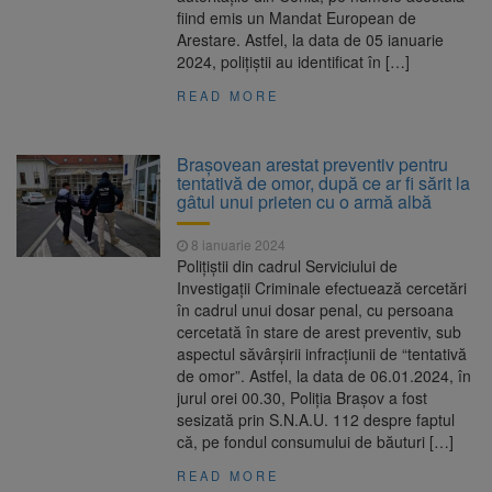
fiind emis un Mandat European de
Arestare. Astfel, la data de 05 ianuarie
2024, polițiștii au identificat în […]
READ MORE
Brașovean arestat preventiv pentru
tentativă de omor, după ce ar fi sărit la
gâtul unui prieten cu o armă albă
8 ianuarie 2024
Polițiștii din cadrul Serviciului de
Investigații Criminale efectuează cercetări
în cadrul unui dosar penal, cu persoana
cercetată în stare de arest preventiv, sub
aspectul săvârșirii infracțiunii de “tentativă
de omor”. Astfel, la data de 06.01.2024, în
jurul orei 00.30, Poliția Brașov a fost
sesizată prin S.N.A.U. 112 despre faptul
că, pe fondul consumului de băuturi […]
READ MORE