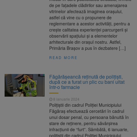
de pe fațadele clădirilor sau amenajarea
vitrinelor afectează imaginea orașului,
astfel că vine cu o propunere de
reglementare a acestor activități, pentru a
crește calitatea experienței parcurgerii și
observării spațiului și a elementelor
arhitecturale din orașul nostru. Astfel,
Primăria Brașov a pus în dezbatere […]
READ MORE
Făgărășeancă reținută de polițiști,
după ce a furat un plic cu bani uitat
într-o farmacie
8 ianuarie 2024
Polițiștii din cadrul Poliției Municipiului
Făgăraș efectuează cercetări în cadrul
unui dosar penal, cu persoana bănuită în
stare de reținere, pentru săvârșirea
infracțiunii de “furt”. Sâmbătă, 6 ianuarie,
polițiștii din cadrul Poliției Municipiului