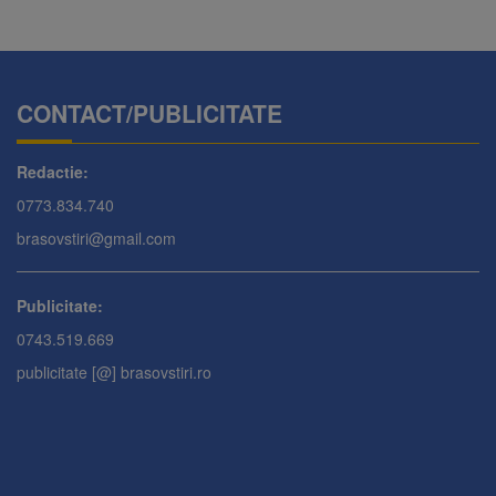
CONTACT/PUBLICITATE
Redactie:
0773.834.740
brasovstiri@gmail.com
Publicitate:
0743.519.669
publicitate [@] brasovstiri.ro