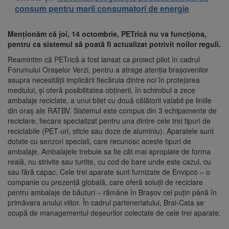
consum pentru marii consumatori de energie
Menționăm că joi, 14 octombrie, PETrică nu va funcționa,
pentru ca sistemul să poată fi actualizat potrivit noilor reguli.
Reamintim că PETrică a fost lansat ca proiect pilot în cadrul
Forumului Orașelor Verzi, pentru a atrage atenția brașovenilor
asupra necesității implicării fiecăruia dintre noi în protejarea
mediului, și oferă posibilitatea obținerii, în schimbul a zece
ambalaje reciclate, a unui bilet cu două călătorii valabil pe liniile
din oraș ale RATBV. Sistemul este compus din 3 echipamente de
reciclare, fiecare specializat pentru una dintre cele trei tipuri de
reciclabile (PET-uri, sticle sau doze de aluminiu). Aparatele sunt
dotate cu senzori speciali, care recunosc aceste tipuri de
ambalaje. Ambalajele trebuie sa fie cât mai apropiate de forma
reală, nu strivite sau turtite, cu cod de bare unde este cazul, cu
sau fără capac. Cele trei aparate sunt furnizate de Envipco – o
companie cu prezență globală, care oferă soluții de reciclare
pentru ambalaje de băuturi – rămâne în Brașov cel puțin până în
primăvara anului viitor. În cadrul parteneriatului, Brai-Cata se
ocupă de managementul deșeurilor colectate de cele trei aparate.