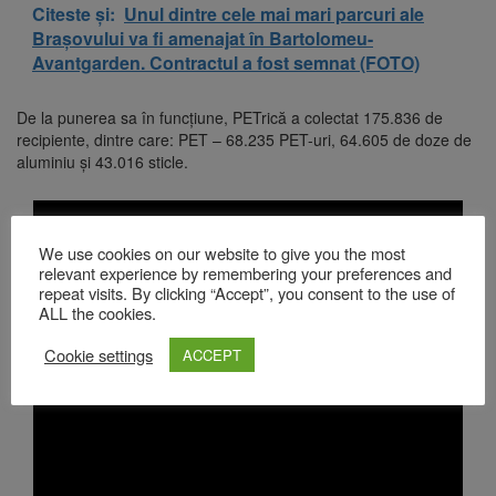
Citeste și:
Unul dintre cele mai mari parcuri ale
Brașovului va fi amenajat în Bartolomeu-
Avantgarden. Contractul a fost semnat (FOTO)
De la punerea sa în funcțiune, PETrică a colectat 175.836 de
recipiente, dintre care: PET – 68.235 PET-uri, 64.605 de doze de
aluminiu și 43.016 sticle.
We use cookies on our website to give you the most
relevant experience by remembering your preferences and
repeat visits. By clicking “Accept”, you consent to the use of
ALL the cookies.
Cookie settings
ACCEPT