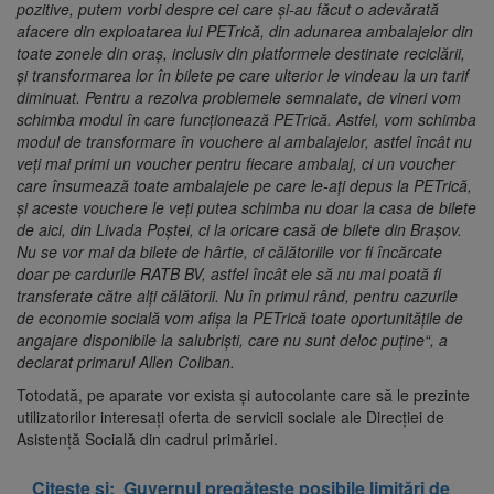
pozitive, putem vorbi despre cei care și-au făcut o adevărată
afacere din exploatarea lui PETrică, din adunarea ambalajelor din
toate zonele din oraș, inclusiv din platformele destinate reciclării,
și transformarea lor în bilete pe care ulterior le vindeau la un tarif
diminuat. Pentru a rezolva problemele semnalate, de vineri vom
schimba modul în care funcționează PETrică. Astfel, vom schimba
modul de transformare în vouchere al ambalajelor, astfel încât nu
veți mai primi un voucher pentru fiecare ambalaj, ci un voucher
care însumează toate ambalajele pe care le-ați depus la PETrică,
și aceste vouchere le veți putea schimba nu doar la casa de bilete
de aici, din Livada Poștei, ci la oricare casă de bilete din Brașov.
Nu se vor mai da bilete de hârtie, ci călătoriile vor fi încărcate
doar pe cardurile RATB BV, astfel încât ele să nu mai poată fi
transferate către alți călătorii. Nu în primul rând, pentru cazurile
de economie socială vom afișa la PETrică toate oportunitățile de
angajare disponibile la salubriști, care nu sunt deloc puține“, a
declarat primarul Allen Coliban.
Totodată, pe aparate vor exista și autocolante care să le prezinte
utilizatorilor interesați oferta de servicii sociale ale Direcției de
Asistență Socială din cadrul primăriei.
Citeste și:
Guvernul pregătește posibile limitări de