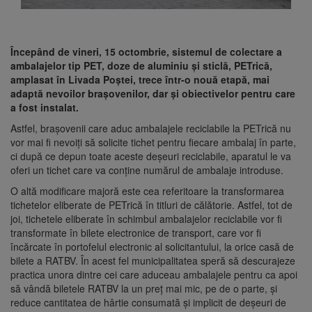
Începând de vineri, 15 octombrie, sistemul de colectare a
ambalajelor tip PET, doze de aluminiu și sticlă, PETrică,
amplasat în Livada Poștei, trece într-o nouă etapă, mai
adaptă nevoilor brașovenilor, dar și obiectivelor pentru care
a fost instalat.
Astfel, brașovenii care aduc ambalajele reciclabile la PETrică nu
vor mai fi nevoiți să solicite tichet pentru fiecare ambalaj în parte,
ci după ce depun toate aceste deșeuri reciclabile, aparatul le va
oferi un tichet care va conține numărul de ambalaje introduse.
O altă modificare majoră este cea referitoare la transformarea
tichetelor eliberate de PETrică în titluri de călătorie. Astfel, tot de
joi, tichetele eliberate în schimbul ambalajelor reciclabile vor fi
transformate în bilete electronice de transport, care vor fi
încărcate în portofelul electronic al solicitantului, la orice casă de
bilete a RATBV. În acest fel municipalitatea speră să descurajeze
practica unora dintre cei care aduceau ambalajele pentru ca apoi
să vândă biletele RATBV la un preț mai mic, pe de o parte, și
reduce cantitatea de hârtie consumată și implicit de deșeuri de