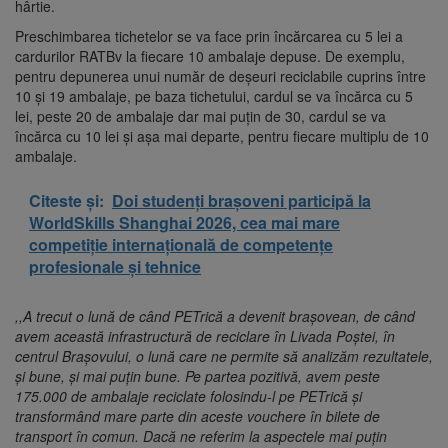
hârtie.
Preschimbarea tichetelor se va face prin încărcarea cu 5 lei a
cardurilor RATBv la fiecare 10 ambalaje depuse. De exemplu,
pentru depunerea unui număr de deșeuri reciclabile cuprins între
10 și 19 ambalaje, pe baza tichetului, cardul se va încărca cu 5
lei, peste 20 de ambalaje dar mai puțin de 30, cardul se va
încărca cu 10 lei și așa mai departe, pentru fiecare multiplu de 10
ambalaje.
Citeste și:
Doi studenți brașoveni participă la
WorldSkills Shanghai 2026, cea mai mare
competiție internațională de competențe
profesionale și tehnice
,,A trecut o lună de când PETrică a devenit brașovean, de când
avem această infrastructură de reciclare în Livada Poștei, în
centrul Brașovului, o lună care ne permite să analizăm rezultatele,
și bune, și mai puțin bune. Pe partea pozitivă, avem peste
175.000 de ambalaje reciclate folosindu-l pe PETrică și
transformând mare parte din aceste vouchere în bilete de
transport în comun. Dacă ne referim la aspectele mai puțin