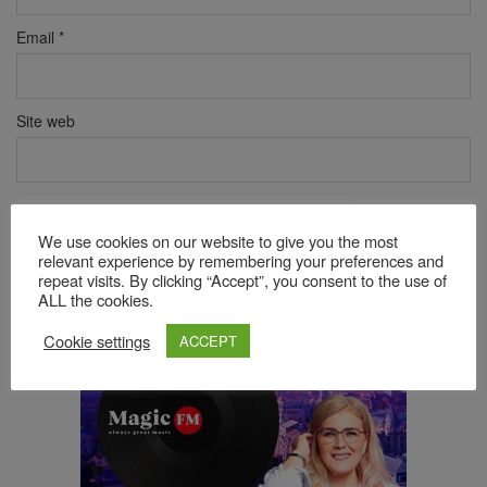
Email
*
Site web
Verificare anti-robot
Click pentru a începe verificarea
We use cookies on our website to give you the most
relevant experience by remembering your preferences and
Friendly
Captcha ⇗
repeat visits. By clicking “Accept”, you consent to the use of
ALL the cookies.
Cookie settings
ACCEPT
Acest site folosește Akismet pentru a reduce spamul.
Află cum
sunt procesate datele comentariilor tale
.