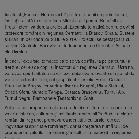
Institutul „Eudoxiu Hurmuzachi” pentru românii de pretutindeni,
instituţie aflată în subordinea Ministerului pentru Românii de
Pretutindeni, va derula proiectul „Excursie tematică pentru elevii şi
profesorii români din regiunea Cernăuţi” la Braşov, Sinaia, Buşteni
şi Bran, în perioada 26-28 iulie 2019. Proiectul se desfăşoară cu
sprijinul Centrului Bucovinean Independent de Cercetări Actuale
din Ucraina.
În cadrul excursiei tematice care se va desfăşura pe parcursul a
trei zile, cei 40 de copii şi însoţitori din regiunea Cernăuţi, Ucraina,
vor avea oportunitatea să viziteze obiective relevante din punct de
vedere cultural-istoric, cât şi spiritual: Castelul Peleş, Castelul
Bran, iar în Braşov vor vedea Biserica Neagră, Piaţa Sfatului,
Strada Sforii, Muntele Tâmpa, Cetatea Braşovului, Turnul Alb,
Turnul Negru, Bastioanele Ţesătorilor şi Graft.
Acţiunea îşi propune creşterea gradului de informare cu privire la
valorile istorice, culturale şi spirituale româneşti în rândul etnicilor
români din regiune, promovarea identităţii culturale, etnice,
lingvistice şi spirituale româneşti, dar şi creşterea numărului de
promotori ai valorilor naţionale şi ai culturii româneşti în regiunea
Cernăuţi.