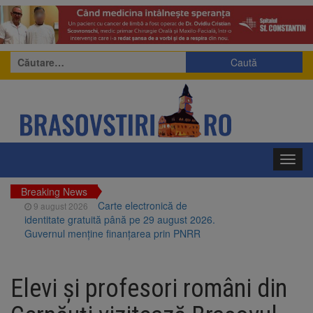
Caută
după:
Toggl
navig
Breaking News
Carte electronică de
9 august 2026
identitate gratuită până pe 29 august 2026.
Guvernul menține finanțarea prin PNRR
Zece troițe istorice din Șcheii
9 august 2026
Brașovului vor fi restaurate. Contractul de
Elevi şi profesori români din
finanțare a fost semnat