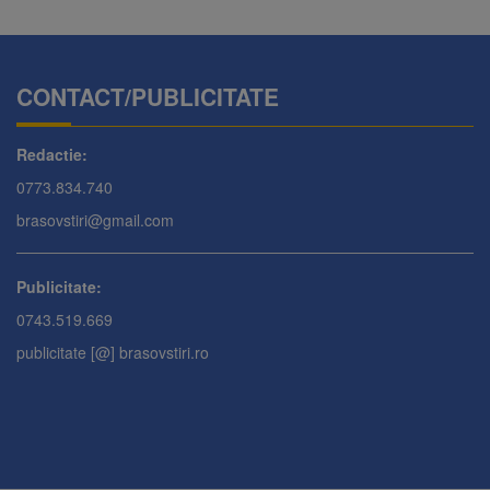
CONTACT/PUBLICITATE
Redactie:
0773.834.740
brasovstiri@gmail.com
Publicitate:
0743.519.669
publicitate [@] brasovstiri.ro