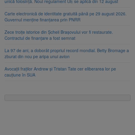
unică folosință. Noul regulament UE se aplică din 12 august
Carte electronică de identitate gratuită până pe 29 august 2026.
Guvernul menține finanțarea prin PNRR
Zece troițe istorice din Șcheii Brașovului vor fi restaurate.
Contractul de finanțare a fost semnat
La 97 de ani, a doborât propriul record mondial. Betty Bromage a
zburat din nou pe aripa unui avion
Avocații fraților Andrew și Tristan Tate cer eliberarea lor pe
cauțiune în SUA