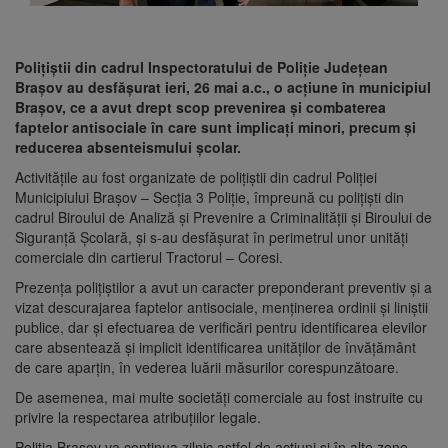
Polițiștii din cadrul Inspectoratului de Poliție Județean
Brașov au desfășurat ieri, 26 mai a.c., o acțiune în municipiul
Brașov, ce a avut drept scop prevenirea și combaterea
faptelor antisociale în care sunt implicați minori, precum și
reducerea absenteismului școlar.
Activitățile au fost organizate de polițiștii din cadrul Poliției
Municipiului Brașov – Secția 3 Poliție, împreună cu polițiști din
cadrul Biroului de Analiză și Prevenire a Criminalității și Biroului de
Siguranță Școlară, și s-au desfășurat în perimetrul unor unități
comerciale din cartierul Tractorul – Coresi.
Prezența polițiștilor a avut un caracter preponderant preventiv și a
vizat descurajarea faptelor antisociale, menținerea ordinii și liniștii
publice, dar și efectuarea de verificări pentru identificarea elevilor
care absentează și implicit identificarea unităților de învățământ
de care aparțin, în vederea luării măsurilor corespunzătoare.
De asemenea, mai multe societăți comerciale au fost instruite cu
privire la respectarea atribuțiilor legale.
Poliția Brașov va continua zilnic astfel de acțiuni și în alte zone