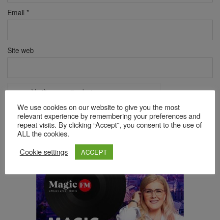
Email
*
Site web
Verificare anti-robot
Click pentru a începe verificarea
We use cookies on our website to give you the most
Friendly
Captcha ⇗
relevant experience by remembering your preferences and
repeat visits. By clicking “Accept”, you consent to the use of
ALL the cookies.
Cookie settings
Acest site folosește Akismet pentru a reduce spamul.
Află cum
ACCEPT
sunt procesate datele comentariilor tale
.