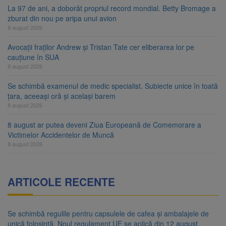
La 97 de ani, a doborât propriul record mondial. Betty Bromage a
zburat din nou pe aripa unui avion
9 august 2026
Avocații fraților Andrew și Tristan Tate cer eliberarea lor pe
cauțiune în SUA
9 august 2026
Se schimbă examenul de medic specialist. Subiecte unice în toată
țara, aceeași oră și același barem
8 august 2026
8 august ar putea deveni Ziua Europeană de Comemorare a
Victimelor Accidentelor de Muncă
8 august 2026
ARTICOLE RECENTE
Se schimbă regulile pentru capsulele de cafea și ambalajele de
unică folosință. Noul regulament UE se aplică din 12 august