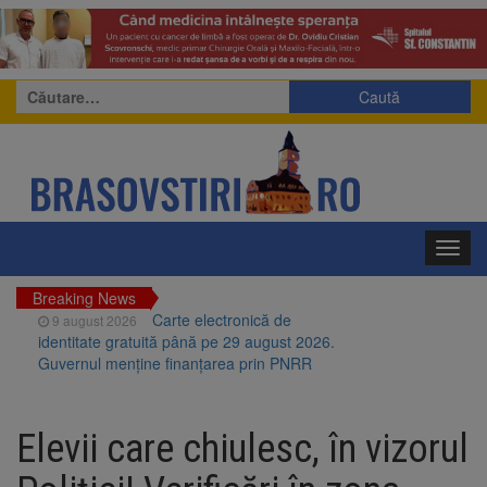
Caută
după:
Toggl
navig
Breaking News
Carte electronică de
9 august 2026
identitate gratuită până pe 29 august 2026.
Guvernul menține finanțarea prin PNRR
Zece troițe istorice din Șcheii
9 august 2026
Brașovului vor fi restaurate. Contractul de
Elevii care chiulesc, în vizorul
finanțare a fost semnat