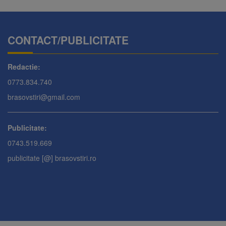
CONTACT/PUBLICITATE
Redactie:
0773.834.740
brasovstiri@gmail.com
Publicitate:
0743.519.669
publicitate [@] brasovstiri.ro