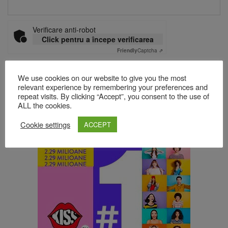
Verificare anti-robot
Click pentru a începe verificarea
Friendly
Captcha ⇗
We use cookies on our website to give you the most
relevant experience by remembering your preferences and
Acest site folosește Akismet pentru a reduce spamul.
Află cum
repeat visits. By clicking “Accept”, you consent to the use of
sunt procesate datele comentariilor tale
.
ALL the cookies.
Cookie settings
ACCEPT