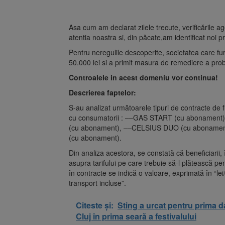
Asa cum am declarat zilele trecute, verificările ag
atentia noastra si, din păcate,am identificat noi p
Pentru neregulile descoperite, societatea care f
50.000 lei si a primit masura de remediere a pro
Controalele in acest domeniu vor continua!
Descrierea faptelor:
S-au analizat următoarele tipuri de contracte de 
cu consumatorii : ––GAS START (cu abonament
(cu abonament), ––CELSIUS DUO (cu abonamen
(cu abonament).
Din analiza acestora, se constată că beneficiarii,
asupra tarifului pe care trebuie să-l plătească pe
în contracte se indică o valoare, exprimată în “lei
transport incluse”.
Citeste și:
Sting a urcat pentru prima 
Cluj în prima seară a festivalului