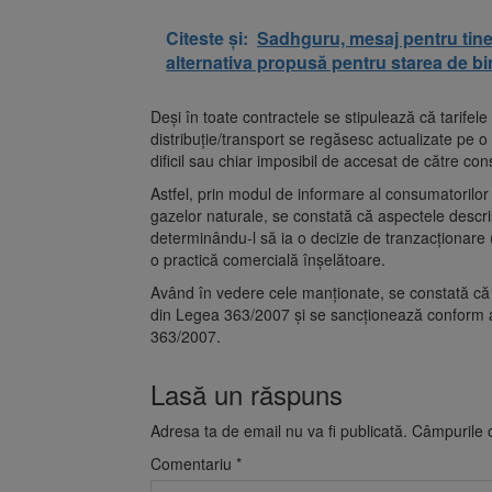
Citeste și:
Sadhguru, mesaj pentru tine
alternativa propusă pentru starea de bi
Deși în toate contractele se stipulează că tarifel
distribuție/transport se regăsesc actualizate pe o
dificil sau chiar imposibil de accesat de către c
Astfel, prin modul de informare al consumatorilor 
gazelor naturale, se constată că aspectele descr
determinându-l să ia o decizie de tranzacționare (î
o practică comercială înșelătoare.
Având în vedere cele manționate, se constată că op
din Legea 363/2007 și se sancționează conform art.1
363/2007.
Lasă un răspuns
Adresa ta de email nu va fi publicată.
Câmpurile o
Comentariu
*