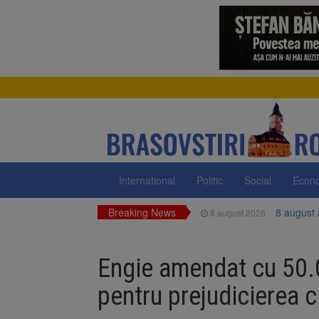
International
Politic
Social
Econ
Breaking News
8 august
8 august 2026
Am începu
8 august 2026
Engie amendat cu 50.
Ungaria r
8 august 2026
pentru prejudicierea cl
Asociația
8 august 2026