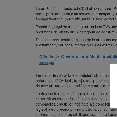
La art.3, din contracte, alin.3) și alin.4) privind 
prețul gazelor naturale cu servicii de transport și c
înmagazinare” și „orice alte tarife și taxe ce vor
Totodată, prețul de furnizare “nu include TVA, accize
operatorul de distribuție și categoria de consum,
De asemenea, conform alin.1) de la art.3) din con
abonament”, dar consumatorii nu sunt informați 
Citeste și:
Guvernul pregătește posibil
energie
Perioada de valabilitate a prețului indicat în contr
natural pe 12/24 luni“, funcție de tipul de contra
de câte ori intervine o modificare a tarifelor regl
Toate aceste mențiuni înscrise în contractele înc
completă asupra tarifului final plătit de consumat
combaterea practicilor incorecte ale comercianțil
legislația europeană privind protecția consumator
informat, atent și precaut, ținând seama de factorii s