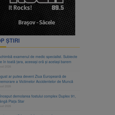
rimesc îngrijiri
oră și același barem
P ȘTIRI
schimbă examenul de medic specialist. Subiecte
e în toată țara, aceeași oră și același barem
gust 2026
ugust ar putea deveni Ziua Europeană de
emorare a Victimelor Accidentelor de Muncă
gust 2026
început demolarea fostului complex Duplex 91,
ângă Piața Star
gust 2026