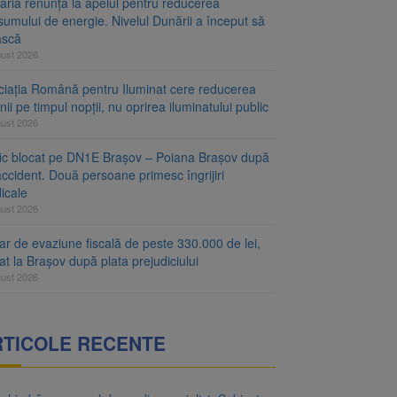
aria renunță la apelul pentru reducerea
umului de energie. Nivelul Dunării a început să
ască
gust 2026
ciația Română pentru Iluminat cere reducerea
nii pe timpul nopții, nu oprirea iluminatului public
gust 2026
fic blocat pe DN1E Brașov – Poiana Brașov după
ccident. Două persoane primesc îngrijiri
icale
gust 2026
r de evaziune fiscală de peste 330.000 de lei,
at la Brașov după plata prejudiciului
gust 2026
RTICOLE RECENTE