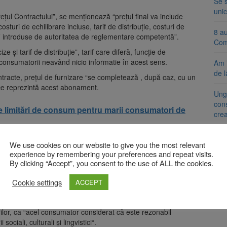
Se 
unic
“Prețul Contractului”, se menționează “prețul final va include
osturi de echilibrare incluse, tarif de distribuție, costuri de
8 a
 fi introduse de autoritatea de reglementare competentă”.
Com
 și tarif de distribuție”, tarif care diferă, funcție de
 consumatorii neavând nicio informatie în acest sens.
Am 
de l
tracte, prețul de furnizare “se completează , după caz, cu un
ce reprezintă acest abonament.
Ung
cons
e limitări de consum pentru marii consumatori de
cre
Aso
We use cookies on our website to give you the most relevant
lumi
acte este de 12 sau 24 de luni, respectiv “ preț fix al gazului
experience by remembering your preferences and repeat visits.
ct, dar conform acestor contracte “prețul se poate actualiza ori
By clicking “Accept”, you consent to the use of ALL the cookies.
ementate “.
heiate cu consumatorii nu reprezintă o informare clară și
Cookie settings
ACCEPT
orul mediu, acesta fiind definit, conform Legii 363/2007, privind
or în relația cu consumatorii și armonizarea reglementărilor cu
ilor, ca “acel consumator considerat că este rezonabil
ociali, culturali și lingvistici“.