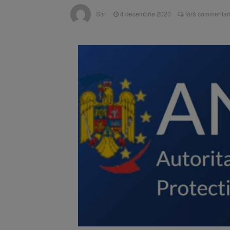
Trafic bl
7 august 2026
Stiri
4 decembrie 2020
fără commentari
medicale
Se schimb
8 august 2026