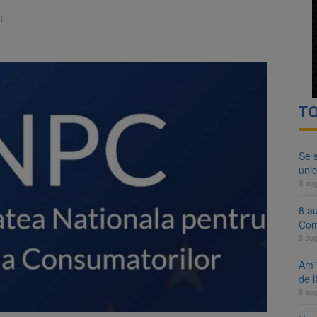
ocat pe DN1E Brașov – Poiana Brașov după un accident. Două persoane p
i
ă examenul de medic specialist. Subiecte unice în toată țara, aceeași 
TO
Se 
unic
8 au
8 a
Com
8 au
Am 
de l
8 au