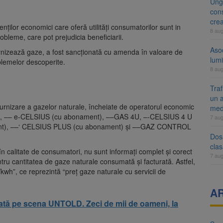
Ung
cons
cre
enților economici care oferă utilități consumatorilor sunt in
8 au
robleme, care pot prejudicia beneficiarii.
Aso
urnizează gaze, a fost sancționată cu amenda în valoare de
lumi
blemelor descoperite.
8 au
Tra
un a
furnizare a gazelor naturale, încheiate de operatorul economic
med
), –– e-CELSIUS (cu abonament), ––GAS 4U, –-CELSIUS 4 U
7 au
t), ––‘ CELSIUS PLUS (cu abonament) și ––GAZ CONTROL
Dosa
clas
 în calitate de consumatori, nu sunt informați complet și corect
7 au
ntru cantitatea de gaze naturale consumată și facturată. Astfel,
/kwh”, ce reprezintă “preț gaze naturale cu servicii de
A
dată pe scena UNTOLD. Zeci de mii de oameni, la