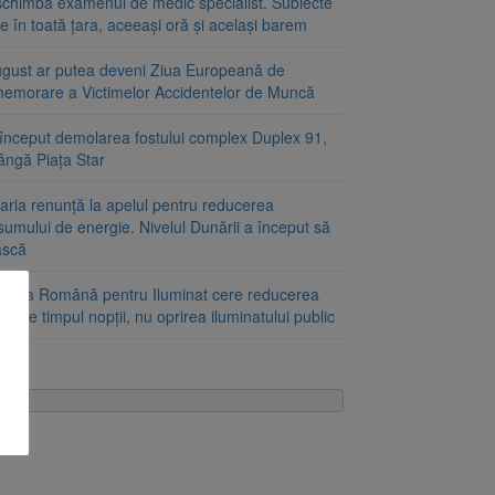
schimbă examenul de medic specialist. Subiecte
e în toată țara, aceeași oră și același barem
ugust ar putea deveni Ziua Europeană de
emorare a Victimelor Accidentelor de Muncă
început demolarea fostului complex Duplex 91,
ângă Piața Star
aria renunță la apelul pentru reducerea
umului de energie. Nivelul Dunării a început să
ască
ciația Română pentru Iluminat cere reducerea
nii pe timpul nopții, nu oprirea iluminatului public