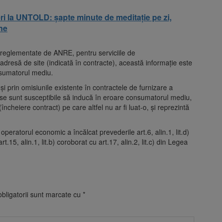
ri la UNTOLD: șapte minute de meditație pe zi,
ne
e reglementate de ANRE, pentru serviciile de
 adresă de site (indicată în contracte), această informație este
onsumatorul mediu.
și prin omisiunile existente în contractele de furnizare a
ise sunt susceptibile să inducă în eroare consumatorul mediu,
ncheiere contract) pe care altfel nu ar fi luat-o, și reprezintă
eratorul economic a încălcat prevederile art.6, alin.1, lit.d)
5, alin.1, lit.b) coroborat cu art.17, alin.2, lit.c) din Legea
bligatorii sunt marcate cu
*