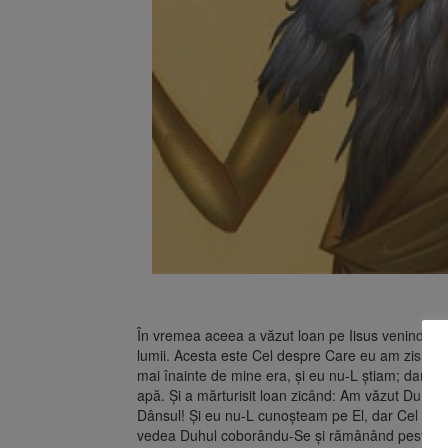
În vremea aceea a văzut loan pe Iisus venind către
lumii. Acesta este Cel despre Care eu am zis: Dup
mai înainte de mine era, şi eu nu-L ştiam; dar ca 
apă. Şi a mărturisit loan zicând: Am văzut Duhul
Dânsul! Şi eu nu-L cunoşteam pe El, dar Cel ce m
vedea Duhul coborându-Se şi rămânând peste El,