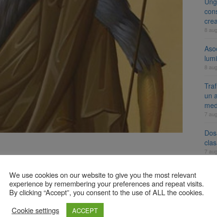
Ung
cons
cre
8 au
Aso
lumi
8 au
Tra
un a
med
7 au
Dosa
clas
7 au
 el şi a zis: Iată Mielul lui Dumnezeu, Cel ce ridică păcatul
ă mine vine un bărbat, Care a fost înainte de mine, fiindcă
We use cookies on our website to give you the most relevant
să fie arătat lui Israel, de aceea am venit eu, botezând cu
experience by remembering your preferences and repeat visits.
A
 coborându-Se din cer ca un porumbel, şi a rămas peste
By clicking “Accept”, you consent to the use of ALL the cookies.
-a trimis să botez cu apă, Acela mi-a zis: Peste Care vei
Cookie settings
ACCEPT
 Acela este Cel Care botează cu Duh Sfânt. Şi eu am văzut şi