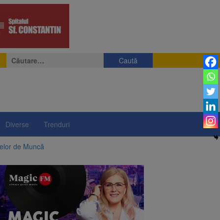
Caută
după:
Diverse
Trenduri
telor de Muncă
ii a început să crească
rea iluminatului public