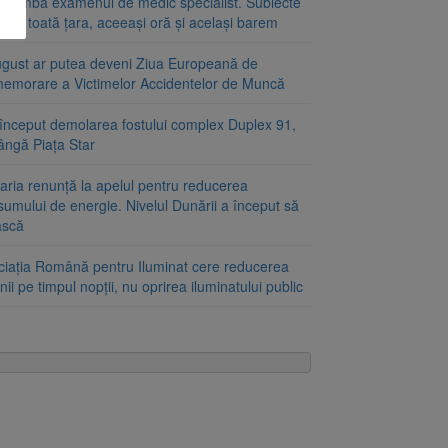
schimbă examenul de medic specialist. Subiecte
e în toată țara, aceeași oră și același barem
ugust ar putea deveni Ziua Europeană de
emorare a Victimelor Accidentelor de Muncă
început demolarea fostului complex Duplex 91,
ângă Piața Star
aria renunță la apelul pentru reducerea
umului de energie. Nivelul Dunării a început să
ască
ciația Română pentru Iluminat cere reducerea
nii pe timpul nopții, nu oprirea iluminatului public