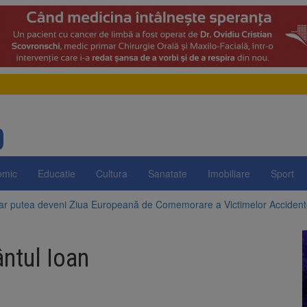
omic
Educatie
Cultura
Sanatate
Imobiliare
Sport
 ar putea deveni Ziua Europeană de Comemorare a Victimelor Acciden
t demolarea fostului complex Duplex 91, de lângă Piața Star
ântul Ioan
enunță la apelul pentru reducerea consumului de energie. Nivelul Dunăr
 Română pentru Iluminat cere reducerea luminii pe timpul nopții, nu opri