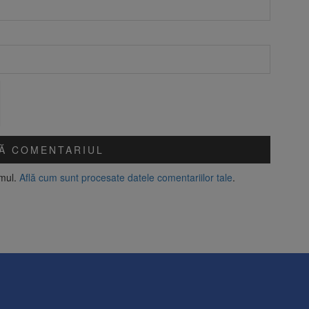
amul.
Află cum sunt procesate datele comentariilor tale
.