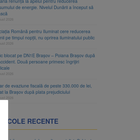
aria renunță la apelul pentru reducerea
umului de energie. Nivelul Dunării a început să
ască
gust 2026
ciația Română pentru Iluminat cere reducerea
nii pe timpul nopții, nu oprirea iluminatului public
gust 2026
fic blocat pe DN1E Brașov – Poiana Brașov după
ccident. Două persoane primesc îngrijiri
icale
gust 2026
r de evaziune fiscală de peste 330.000 de lei,
at la Brașov după plata prejudiciului
gust 2026
RTICOLE RECENTE