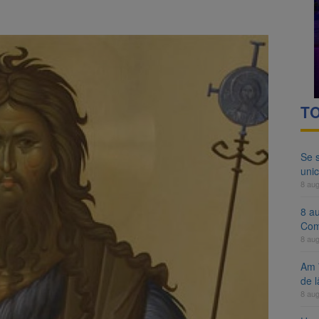
ocat pe DN1E Brașov – Poiana Brașov după un accident. Două persoane p
ă examenul de medic specialist. Subiecte unice în toată țara, aceeași 
TO
Se 
unic
8 au
8 a
Com
8 au
Am 
de l
8 au