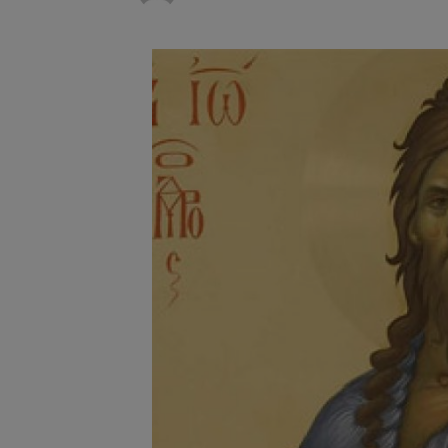
Trafic bl
7 august 2026
medicale
Se schimb
8 august 2026