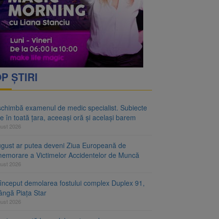
rimesc îngrijiri
oră și același barem
P ȘTIRI
schimbă examenul de medic specialist. Subiecte
e în toată țara, aceeași oră și același barem
gust 2026
ugust ar putea deveni Ziua Europeană de
emorare a Victimelor Accidentelor de Muncă
gust 2026
început demolarea fostului complex Duplex 91,
ângă Piața Star
gust 2026