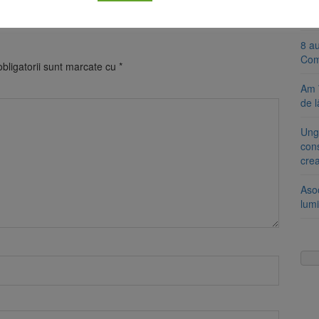
Se 
unic
8 a
Com
bligatorii sunt marcate cu
*
Am 
de l
Ung
cons
cre
Aso
lumi