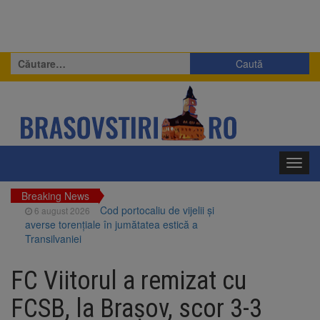
Caută
după:
Toggl
navig
Breaking News
Cod portocaliu de vijelii și
6 august 2026
averse torențiale în jumătatea estică a
Transilvaniei
Bărbat din Victoria, reținut
6 august 2026
după ce și-ar fi agresat soția de două ori în
FC Viitorul a remizat cu
câteva zile
Urmele atelajului i-au condus
6 august 2026
FCSB, la Brașov, scor 3-3
pe polițiști la cioate. Bărbat prins în pădure la