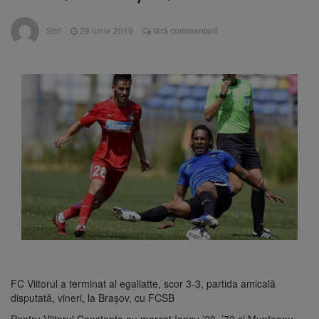
Ormeniș
AUR a lansat platforma
6 august 2026
Stiri
28 iunie 2019
fără commentarii
suspeND.ro pentru urmărirea inițiativei de
suspendare a președintelui Nicușor Dan
Înalta Curte analizează
6 august 2026
dosarul lui Călin Georgescu și Horațiu Potra.
Judecătorii decid dacă începe procesul
Strategia națională pentru
6 august 2026
biodiversitate 2026-2030, adoptată de Senat.
Proiectul merge la promulgare
FC Viitorul a terminat al egaliatte, scor 3-3, partida amicală
disputată, vineri, la Braşov, cu FCSB