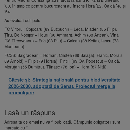
Pentru Viitorul Constanţa au marcat Iancu ’29, ’72 şi Munteanu
’80, în timp ce pentru bucureşteni au înscris Hora ’22, Oaidă ’48 şi
’54.
Au evoluat echipele:
FC Viitorul: Cojocaru (69 Buzbuchi) – Leca, Mladen (85 Filip),
Ţîru, De Nooijer – Houri (60 Ammari), Achim (68 Artean), Vînă
(68 Tîrcoveanu) – Eric (63 Pitu) – Calcan (68 Keita), Iancu (78
Munteanu);
FCSB: Bălgrădean – Roman, Cristea (69 Bălaşa), Planic, Morais
89 Arnold) – Filip (79 Horşia), Pintilii (69 Ov. Popescu) – Oaidă,
Moruţan (55 Dumitru), Tănase (78 Ion) – Hora (87 Niţă).
Citeste și:
Strategia națională pentru biodiversitate
2026-2030, adoptată de Senat. Proiectul merge la
promulgare
Lasă un răspuns
Adresa ta de email nu va fi publicată.
Câmpurile obligatorii sunt
marcate cu
*