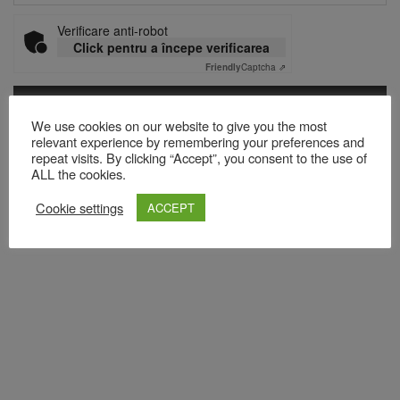
Verificare anti-robot
Click pentru a începe verificarea
Friendly
Captcha ⇗
We use cookies on our website to give you the most
Acest site folosește Akismet pentru a reduce spamul.
Află cum
relevant experience by remembering your preferences and
repeat visits. By clicking “Accept”, you consent to the use of
sunt procesate datele comentariilor tale
.
ALL the cookies.
Cookie settings
ACCEPT