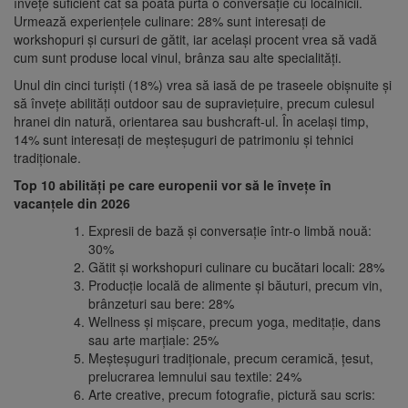
învețe suficient cât să poată purta o conversație cu localnicii.
Urmează experiențele culinare: 28% sunt interesați de
workshopuri și cursuri de gătit, iar același procent vrea să vadă
cum sunt produse local vinul, brânza sau alte specialități.
Unul din cinci turiști (18%) vrea să iasă de pe traseele obișnuite și
să învețe abilități outdoor sau de supraviețuire, precum culesul
hranei din natură, orientarea sau bushcraft-ul. În același timp,
14% sunt interesați de meșteșuguri de patrimoniu și tehnici
tradiționale.
Top 10 abilități pe care europenii vor să le învețe în
vacanțele din 2026
Expresii de bază și conversație într-o limbă nouă:
30%
Gătit și workshopuri culinare cu bucătari locali: 28%
Producție locală de alimente și băuturi, precum vin,
brânzeturi sau bere: 28%
Wellness și mișcare, precum yoga, meditație, dans
sau arte marțiale: 25%
Meșteșuguri tradiționale, precum ceramică, țesut,
prelucrarea lemnului sau textile: 24%
Arte creative, precum fotografie, pictură sau scris: