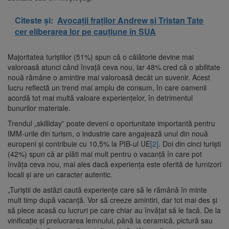
Citeste și:
Avocații fraților Andrew și Tristan Tate
cer eliberarea lor pe cauțiune în SUA
Majoritatea turiștilor (51%) spun că o călătorie devine mai
valoroasă atunci când învață ceva nou, iar 48% cred că o abilitate
nouă rămâne o amintire mai valoroasă decât un suvenir. Acest
lucru reflectă un trend mai amplu de consum, în care oamenii
acordă tot mai multă valoare experiențelor, în detrimentul
bunurilor materiale.
Trendul „skilliday” poate deveni o oportunitate importantă pentru
IMM-urile din turism, o industrie care angajează unul din nouă
europeni și contribuie cu 10,5% la PIB-ul UE
[2]
. Doi din cinci turiști
(42%) spun că ar plăti mai mult pentru o vacanță în care pot
învăța ceva nou, mai ales dacă experiența este oferită de furnizori
locali și are un caracter autentic.
„Turiștii de astăzi caută experiențe care să le rămână în minte
mult timp după vacanță. Vor să creeze amintiri, dar tot mai des și
să plece acasă cu lucruri pe care chiar au învățat să le facă. De la
vinificație și prelucrarea lemnului, până la ceramică, pictură sau