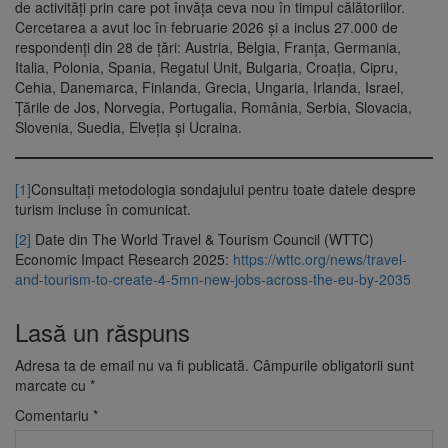
de activități prin care pot învăța ceva nou în timpul călătoriilor.
Cercetarea a avut loc în februarie 2026 și a inclus 27.000 de
respondenți din 28 de țări: Austria, Belgia, Franța, Germania,
Italia, Polonia, Spania, Regatul Unit, Bulgaria, Croația, Cipru,
Cehia, Danemarca, Finlanda, Grecia, Ungaria, Irlanda, Israel,
Țările de Jos, Norvegia, Portugalia, România, Serbia, Slovacia,
Slovenia, Suedia, Elveția și Ucraina.
[1]
Consultați metodologia sondajului pentru toate datele despre
turism incluse în comunicat.
[2]
Date din The World Travel & Tourism Council (WTTC)
Economic Impact Research 2025:
https://wttc.org/news/travel-
and-tourism-to-create-4-5mn-new-jobs-across-the-eu-by-2035
Lasă un răspuns
Adresa ta de email nu va fi publicată.
Câmpurile obligatorii sunt
marcate cu
*
Comentariu
*