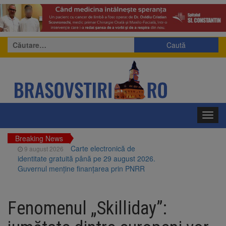
Caută
după:
Toggl
navig
Breaking News
Carte electronică de
9 august 2026
identitate gratuită până pe 29 august 2026.
Guvernul menține finanțarea prin PNRR
Zece troițe istorice din Șcheii
9 august 2026
Brașovului vor fi restaurate. Contractul de
Fenomenul „Skilliday”:
finanțare a fost semnat