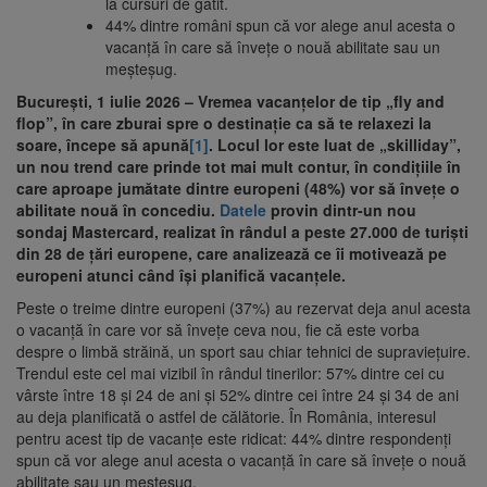
la cursuri de gătit.
44% dintre români spun că vor alege anul acesta o
vacanță în care să învețe o nouă abilitate sau un
meșteșug.
București, 1 iulie 2026 – Vremea vacanțelor de tip „fly and
flop”, în care zburai spre o destinație ca să te relaxezi la
soare, începe să apună
[1]
. Locul lor este luat de „skilliday”,
un nou trend care prinde tot mai mult contur, în condițiile în
care aproape jumătate dintre europeni (48%) vor să învețe o
abilitate nouă în concediu.
Datele
provin dintr-un nou
sondaj Mastercard, realizat în rândul a peste 27.000 de turiști
din 28 de țări europene, care analizează ce îi motivează pe
europeni atunci când își planifică vacanțele.
Peste o treime dintre europeni (37%) au rezervat deja anul acesta
o vacanță în care vor să învețe ceva nou, fie că este vorba
despre o limbă străină, un sport sau chiar tehnici de supraviețuire.
Trendul este cel mai vizibil în rândul tinerilor: 57% dintre cei cu
vârste între 18 și 24 de ani și 52% dintre cei între 24 și 34 de ani
au deja planificată o astfel de călătorie. În România, interesul
pentru acest tip de vacanțe este ridicat: 44% dintre respondenți
spun că vor alege anul acesta o vacanță în care să învețe o nouă
abilitate sau un meșteșug.