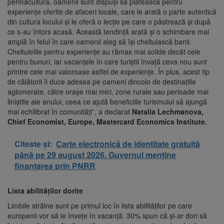
permacultură, oamenii sunt dispuși să plătească pentru
experiențe oferite de afaceri locale, care le arată o parte autentică
din cultura locului și le oferă o lecție pe care o păstrează și după
ce s-au întors acasă. Această tendință arată și o schimbare mai
amplă în felul în care oamenii aleg să își cheltuiască banii.
Cheltuielile pentru experiențe au rămas mai solide decât cele
pentru bunuri, iar vacanțele în care turiștii învață ceva nou sunt
printre cele mai valoroase astfel de experiențe. În plus, acest tip
de călătorii îi duce adesea pe oameni dincolo de destinațiile
aglomerate, către orașe mai mici, zone rurale sau perioade mai
liniștite ale anului, ceea ce ajută beneficiile turismului să ajungă
mai echilibrat în comunități”, a declarat
Natalia Lechmanova,
Chief Economist, Europe, Mastercard Economics Institute.
Citeste și:
Carte electronică de identitate gratuită
până pe 29 august 2026. Guvernul menține
finanțarea prin PNRR
Lista abilităților dorite
Limbile străine sunt pe primul loc în lista abilităților pe care
europenii vor să le învețe în vacanță. 30% spun că și-ar dori să