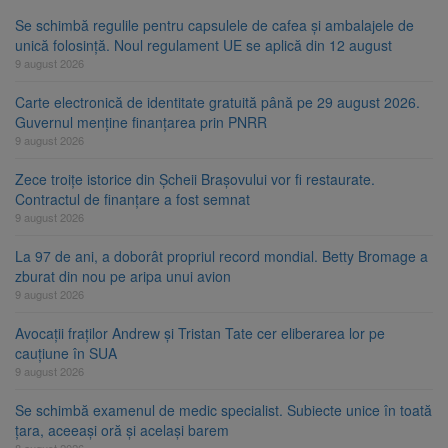
Se schimbă regulile pentru capsulele de cafea și ambalajele de
unică folosință. Noul regulament UE se aplică din 12 august
9 august 2026
Carte electronică de identitate gratuită până pe 29 august 2026.
Guvernul menține finanțarea prin PNRR
9 august 2026
Zece troițe istorice din Șcheii Brașovului vor fi restaurate.
Contractul de finanțare a fost semnat
9 august 2026
La 97 de ani, a doborât propriul record mondial. Betty Bromage a
zburat din nou pe aripa unui avion
9 august 2026
Avocații fraților Andrew și Tristan Tate cer eliberarea lor pe
cauțiune în SUA
9 august 2026
Se schimbă examenul de medic specialist. Subiecte unice în toată
țara, aceeași oră și același barem
8 august 2026