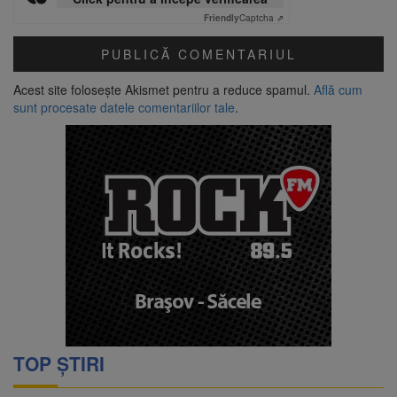
Friendly
Captcha ⇗
Acest site folosește Akismet pentru a reduce spamul.
Află cum
sunt procesate datele comentariilor tale
.
TOP ȘTIRI