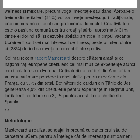
În alte țări, 35% dintre sloveni sunt atrași de experiențe de
wellness și mișcare, precum yoga, meditație sau dans. Aproape o
treime dintre italieni (31%) vor să învețe meșteșuguri tradiționale,
precum ceramică, țesut sau prelucrarea lemnului. Creativitatea
este o pasiune comună pentru croați și sârbi, aproximativ 31%
dintre ei dorind să își dezvolte abilități artistice în timpul vacanței.
Ucrainenii sunt cei mai interesați de fitness, peste un sfert dintre
ei (28%) dorind să învețe o nouă abilitate sportivă.
Cel mai recent
raport Mastercard
despre călătorii arată și ce
naționalități europene cheltuiesc cel mai mult pe experiențe atunci
când călătoresc în Europa. Deținătorii de carduri din Amsterdam
au cea mai mare pondere în cheltuielile pentru experiențe din
Franța, cu 9,7% din total. Deținătorii de carduri din Țările de Jos
generează 4,9% din cheltuielile pentru experiențe în Regatul Unit,
iar italienii contribuie cu 3,1% pentru acest tip de cheltuieli în
Spania.
***
Metodologie
Mastercard a realizat sondajul împreună cu partenerul său de
cercetare 3Gem, pentru a înțelege cât de interesați sunt oamenii