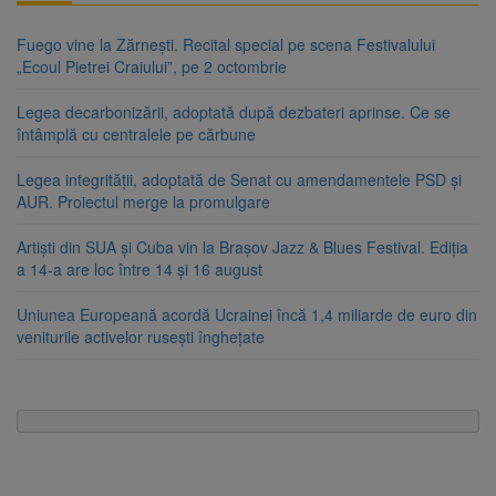
Fuego vine la Zărnești. Recital special pe scena Festivalului
„Ecoul Pietrei Craiului”, pe 2 octombrie
Legea decarbonizării, adoptată după dezbateri aprinse. Ce se
întâmplă cu centralele pe cărbune
Legea integrității, adoptată de Senat cu amendamentele PSD și
AUR. Proiectul merge la promulgare
Artiști din SUA și Cuba vin la Brașov Jazz & Blues Festival. Ediția
a 14-a are loc între 14 și 16 august
Uniunea Europeană acordă Ucrainei încă 1,4 miliarde de euro din
veniturile activelor rusești înghețate