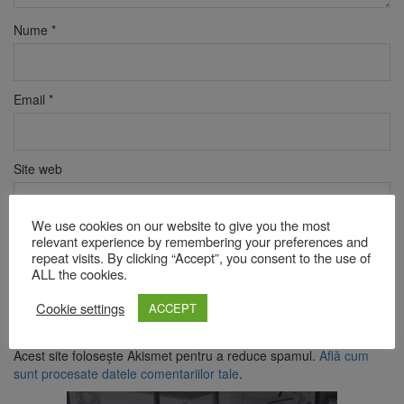
Nume
*
Email
*
Site web
We use cookies on our website to give you the most
relevant experience by remembering your preferences and
Verificare anti-robot
repeat visits. By clicking “Accept”, you consent to the use of
Click pentru a începe verificarea
ALL the cookies.
Friendly
Captcha ⇗
Cookie settings
ACCEPT
Acest site folosește Akismet pentru a reduce spamul.
Află cum
sunt procesate datele comentariilor tale
.