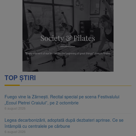
TOP ȘTIRI
Fuego vine la Zărnești. Recital special pe scena Festivalului
„Ecoul Pietrei Craiului”, pe 2 octombrie
6 august 2026
Legea decarbonizării, adoptată după dezbateri aprinse. Ce se
întâmplă cu centralele pe cărbune
6 august 2026