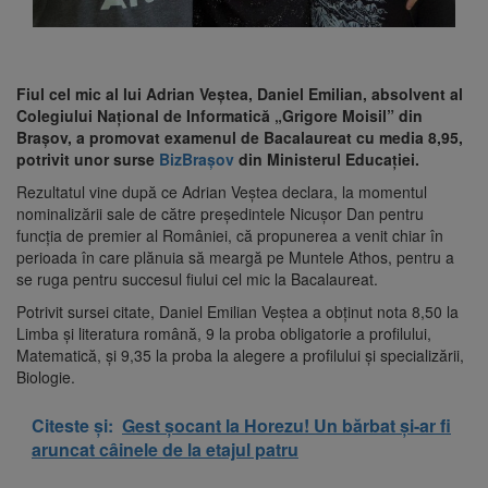
Fiul cel mic al lui Adrian Veștea, Daniel Emilian, absolvent al
Colegiului Național de Informatică „Grigore Moisil” din
Brașov, a promovat examenul de Bacalaureat cu media 8,95,
potrivit unor surse
BizBrașov
din Ministerul Educației.
Rezultatul vine după ce Adrian Veștea declara, la momentul
nominalizării sale de către președintele Nicușor Dan pentru
funcția de premier al României, că propunerea a venit chiar în
perioada în care plănuia să meargă pe Muntele Athos, pentru a
se ruga pentru succesul fiului cel mic la Bacalaureat.
Potrivit sursei citate, Daniel Emilian Veștea a obținut nota 8,50 la
Limba și literatura română, 9 la proba obligatorie a profilului,
Matematică, și 9,35 la proba la alegere a profilului și specializării,
Biologie.
Citeste și:
Gest șocant la Horezu! Un bărbat și-ar fi
aruncat câinele de la etajul patru