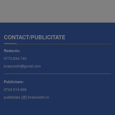
CONTACT/PUBLICITATE
Redactie:
0773.834.740
brasovstiri@gmail.com
Publicitate:
0743.519.669
publicitate [@] brasovstiri.ro