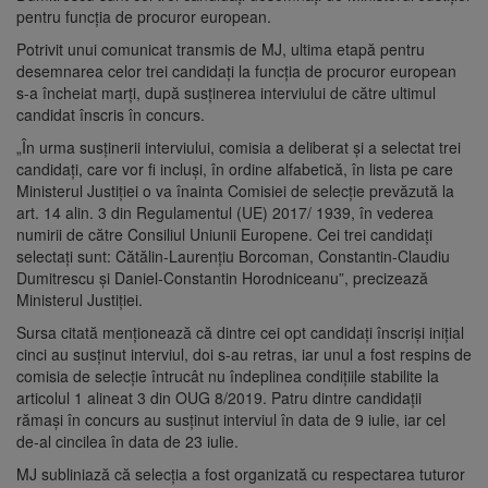
pentru funcţia de procuror european.
Potrivit unui comunicat transmis de MJ, ultima etapă pentru
desemnarea celor trei candidaţi la funcţia de procuror european
s-a încheiat marţi, după susţinerea interviului de către ultimul
candidat înscris în concurs.
„În urma susţinerii interviului, comisia a deliberat şi a selectat trei
candidaţi, care vor fi incluşi, în ordine alfabetică, în lista pe care
Ministerul Justiţiei o va înainta Comisiei de selecţie prevăzută la
art. 14 alin. 3 din Regulamentul (UE) 2017/ 1939, în vederea
numirii de către Consiliul Uniunii Europene. Cei trei candidaţi
selectaţi sunt: Cătălin-Laurenţiu Borcoman, Constantin-Claudiu
Dumitrescu şi Daniel-Constantin Horodniceanu”, precizează
Ministerul Justiţiei.
Sursa citată menţionează că dintre cei opt candidaţi înscrişi iniţial
cinci au susţinut interviul, doi s-au retras, iar unul a fost respins de
comisia de selecţie întrucât nu îndeplinea condiţiile stabilite la
articolul 1 alineat 3 din OUG 8/2019. Patru dintre candidaţii
rămaşi în concurs au susţinut interviul în data de 9 iulie, iar cel
de-al cincilea în data de 23 iulie.
MJ subliniază că selecţia a fost organizată cu respectarea tuturor