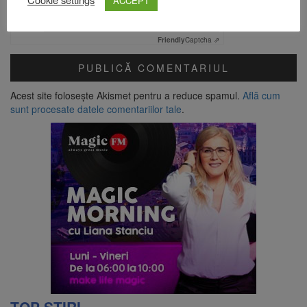
ACCEPT
Verificare anti-robot
Click pentru a începe verificarea
Friendly
Captcha ⇗
Acest site folosește Akismet pentru a reduce spamul.
Află cum
sunt procesate datele comentariilor tale
.
TOP ȘTIRI