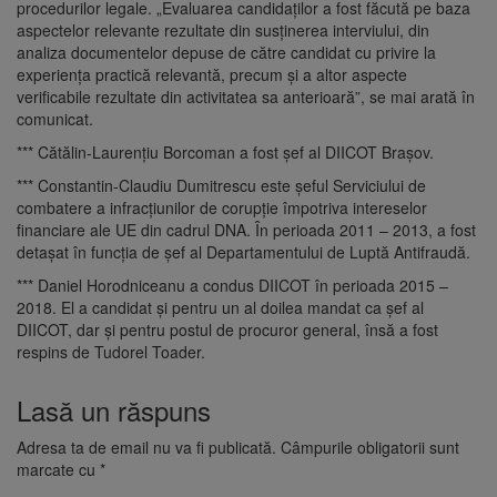
procedurilor legale. „Evaluarea candidaţilor a fost făcută pe baza
aspectelor relevante rezultate din susţinerea interviului, din
analiza documentelor depuse de către candidat cu privire la
experienţa practică relevantă, precum şi a altor aspecte
verificabile rezultate din activitatea sa anterioară”, se mai arată în
comunicat.
*** Cătălin-Laurenţiu Borcoman a fost şef al DIICOT Braşov.
*** Constantin-Claudiu Dumitrescu este şeful Serviciului de
combatere a infracţiunilor de corupţie împotriva intereselor
financiare ale UE din cadrul DNA. În perioada 2011 – 2013, a fost
detaşat în funcţia de şef al Departamentului de Luptă Antifraudă.
*** Daniel Horodniceanu a condus DIICOT în perioada 2015 –
2018. El a candidat şi pentru un al doilea mandat ca şef al
DIICOT, dar şi pentru postul de procuror general, însă a fost
respins de Tudorel Toader.
Lasă un răspuns
Adresa ta de email nu va fi publicată.
Câmpurile obligatorii sunt
marcate cu
*