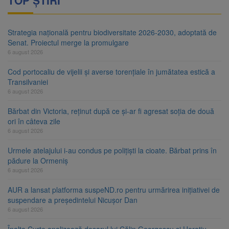
Strategia națională pentru biodiversitate 2026-2030, adoptată de
Senat. Proiectul merge la promulgare
6 august 2026
Cod portocaliu de vijelii și averse torențiale în jumătatea estică a
Transilvaniei
6 august 2026
Bărbat din Victoria, reținut după ce și-ar fi agresat soția de două
ori în câteva zile
6 august 2026
Urmele atelajului i-au condus pe polițiști la cioate. Bărbat prins în
pădure la Ormeniș
6 august 2026
AUR a lansat platforma suspeND.ro pentru urmărirea inițiativei de
suspendare a președintelui Nicușor Dan
6 august 2026
Înalta Curte analizează dosarul lui Călin Georgescu și Horațiu