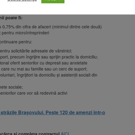
e astfel pentru a ajuta persoanele vârstnice care se confruntă
ii poate fi:
u 0,75% din cifra de afaceri (minimul dintre cele două)
t pentru microîntreprinderi
continuare pentru:
entru solicitările adresate de vârstnici;
port, precum îngrijire sau sprijin practic la domiciliu;
ional oferit seniorilor cu depresii sau anxietate
ii care nu mai au familie sau un cerc de suport;
untari, îngrijitori la domiciliu și asistenții sociali din
hete sociale;
seniorilor care vor să redevină activi
 străzile Brașovului. Peste 120 de amenzi într-o
scărca și completa contractul
AICI.