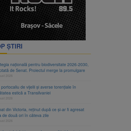
i decid dacă începe
ul merge la promulgare
P ȘTIRI
tegia națională pentru biodiversitate 2026-2030,
ptată de Senat. Proiectul merge la promulgare
gust 2026
portocaliu de vijelii și averse torențiale în
tatea estică a Transilvaniei
gust 2026
at din Victoria, reținut după ce și-ar fi agresat
a de două ori în câteva zile
gust 2026