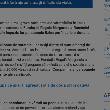
Urme
Băr
6 au
AUR
unt cele mai grave probleme ale vârstnicilor în 2021
urmă
 prin proiectele Fundației Regale Margareta a României
Nic
in impozit, iar persoanele fizice pot înscrie o donație
6 au
Înal
ioane de vârstnici, iar mulți dintre ei sunt afectați de
și H
 decent.
Accesul limitat la informația digitală, imobilitatea fizică,
pro
i persoanele vârstnice în stare de izolare socială și în
6 au
 Pe fondul crizei pandemice, Fundația Regală Margareta a
i de sprijin și își propune să extindă serviciile sociale și aria
Jud
 la 20.000 vârstnici în dificultate.
Companiile și persoanele
vine
nte ale vârstnicilor.
6 au
după ce și-ar fi agresat soția de două ori în câteva
A
000 de pensionari în vârstă au pensia sub 1.000 de lei –
 un an marcat de provocări care au afectat profund viața