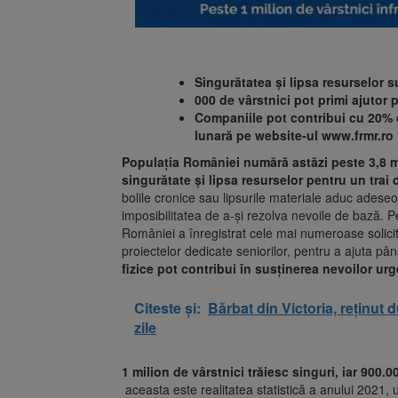
Singurătatea și lipsa resurselor s
000 de vârstnici pot primi ajutor
Companiile pot contribui cu 20% d
lunară pe website-ul www.frmr.ro
Populația României numără astăzi peste 3,8 mil
singurătate și lipsa resurselor pentru un trai
bolile cronice sau lipsurile materiale aduc adeseor
imposibilitatea de a-și rezolva nevoile de bază.
României a înregistrat cele mai numeroase solicităr
proiectelor dedicate seniorilor, pentru a ajuta până
fizice pot contribui în susținerea nevoilor urge
Citeste și:
Bărbat din Victoria, reținut 
zile
1 milion de vârstnici trăiesc singuri, iar 900.
aceasta este realitatea statistică a anului 2021,