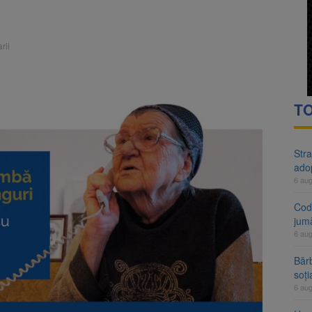
rte analizează dosarul lui Călin Georgescu și Horațiu Potra. Judecători
 națională pentru biodiversitate 2026-2030, adoptată de Senat. Proiect
rii
TO
Stra
ado
6 au
Cod 
jumă
6 au
Bărb
soți
6 au