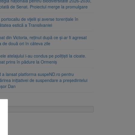
tegia națională pentru biodiversitate 2026-2030,
ptată de Senat. Proiectul merge la promulgare
portocaliu de vijelii și averse torențiale în
tatea estică a Transilvaniei
at din Victoria, reținut după ce și-ar fi agresat
a de două ori în câteva zile
le atelajului i-au condus pe polițiști la cioate.
bat prins în pădure la Ormeniș
 a lansat platforma suspeND.ro pentru
rirea inițiativei de suspendare a președintelui
ușor Dan