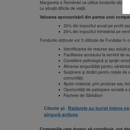
Margareta a României va utiliza fondurile obținut
cu situații dificile de viață.
Valoarea sponsorizării din partea unei compan
20% din impozitul anual pe profit sa
20% din impozitul trimestrial pe veni
Fondurile obținute vor fi utilizate de Fundație în 
Identificarea de resurse sau soluții p
Facilitarea accesului la servicii de su
Consiliere psihologică și sprijin emoț
Alinarea singurătății pentru vârstnic
Susținere și dotări pentru rețele de vol
comunități;
Ajutor material, prin produse sau tic
Oportunități de paticipare socială a 
Pachete de Sărbători
Citeste și:
Radarele au lucrat intens pe
singură acțiune
Companiile care doresc să contribuie, pot de