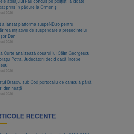
le atelajului i-au condus pe polițiști la cioate.
bat prins în pădure la Ormeniș
gust 2026
 a lansat platforma suspeND.ro pentru
rirea inițiativei de suspendare a președintelui
ușor Dan
gust 2026
ta Curte analizează dosarul lui Călin Georgescu
orațiu Potra. Judecătorii decid dacă începe
cesul
gust 2026
ețul Brașov, sub Cod portocaliu de caniculă până
ri dimineață
gust 2026
RTICOLE RECENTE