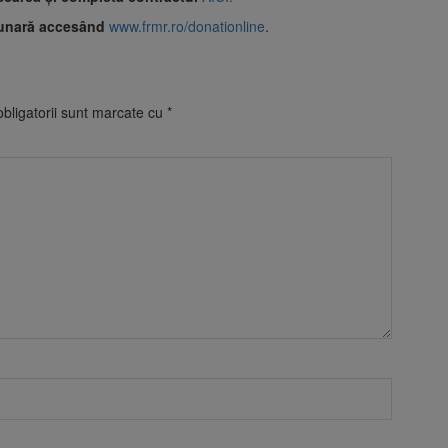
 lunară accesând
www.frmr.ro/donationline
.
bligatorii sunt marcate cu
*