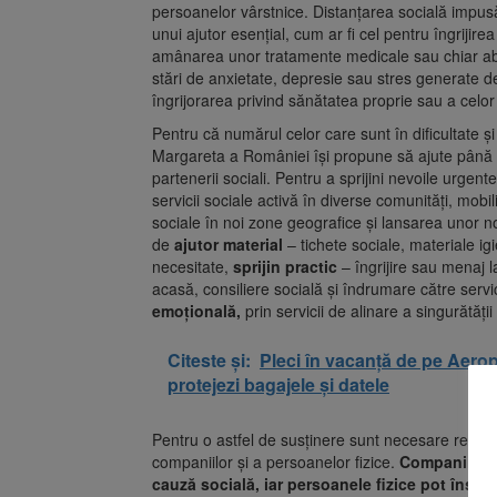
persoanelor vârstnice. Distanțarea socială impusă 
unui ajutor esențial, cum ar fi cel pentru îngriji
amânarea unor tratamente medicale sau chiar abse
stări de anxietate, depresie sau stres generate 
îngrijorarea privind sănătatea proprie sau a celor
Pentru că numărul celor care sunt în dificultate ș
Margareta a României își propune să ajute până la 
partenerii sociali. Pentru a sprijini nevoile urgen
servicii sociale activă în diverse comunități, mobi
sociale în noi zone geografice și lansarea unor no
de
ajutor material
– tichete sociale, materiale i
necesitate,
sprijin practic
– îngrijire sau menaj 
acasă, consiliere socială și îndrumare către servi
emoțională,
prin servicii de alinare a singurătăți
Citeste și:
Pleci în vacanță de pe Aeropo
protejezi bagajele și datele
Pentru o astfel de susținere sunt necesare resur
companiilor și a persoanelor fizice.
Companiile p
cauză socială, iar persoanele fizice pot înscr