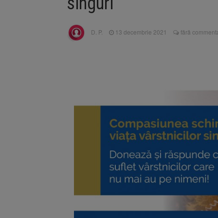
singuri
Înalta Cu
6 august 2026
procesul
Strategia
6 august 2026
D. P.
13 decembrie 2021
fără commenta