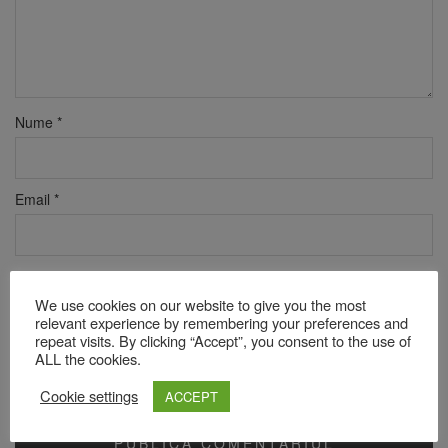
Nume
*
Email
*
Site web
We use cookies on our website to give you the most
relevant experience by remembering your preferences and
repeat visits. By clicking “Accept”, you consent to the use of
ALL the cookies.
Verificare anti-robot
Click pentru a începe verificarea
Cookie settings
ACCEPT
Friendly
Captcha ⇗