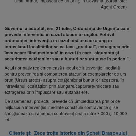
Ursul Arthur, împușcat de un prinț, în Covasna (Sursa foto:
Agent Green)
Guvernul a adoptat, ieri, 21 iulie, Ordonanța de Urgență care
prevede intervenția în cazul atacurilor urșilor. Potrivit
ordonanței, intervenția în cazul urșilor care ajung în
intravilanul localităților se va face „gradual”, extragerea prin
împușcare fiind meționată în cazul în care „siguranţa şi
securitatea cetăţenilor sau a bunurilor sunt puse în pericol”.
Actul normativ reglementează modul de intervenţie imediată
pentru prevenirea şi combaterea atacurilor exemplarelor de urs
brun (Ursus arctos) asupra cetăţenilor şi bunurilor acestora, în
intravilanul localităţilor, prin alungare/capturare/relocare sau
extragerea prin împuşcare sau eutanasiere.
De asemenea, proiectul prevede că „împiedicarea prin orice
mijloace a intervenției imediate constituie contravenție și se
sancţionează cu amendă contravențională între 7.000 și 10.000
lei.”
Citeste și:
Zece troițe istorice din Șcheii Brașovului