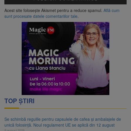
Acest site folosește Akismet pentru a reduce spamul.
Află cum
sunt procesate datele comentariilor tale
.
TOP ȘTIRI
Se schimbă regulile pentru capsulele de cafea și ambalajele de
unică folosință. Noul regulament UE se aplică din 12 august
9 august 2026