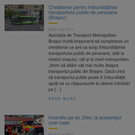
La 97 de ani, a doborât
9 august 2026
Chestionar pentru îmbunătățirea
propriul record mondial. Betty Bromage a
transportului public de persoane
zburat din nou pe aripa unui avion
(Brașov)
Avocații fraților Andrew și
9 august 2026
22 iulie 2021
Tristan Tate cer eliberarea lor pe cauțiune în
Asociația de Transport Metropolitan
SUA
Brașov invită brașovenii să completeze un
chestionar ce are ca scop îmbunătățirea
Se schimbă examenul de
8 august 2026
transportului public de persoane, atât la
medic specialist. Subiecte unice în toată țara,
nivelul orașului, cât și la nivel metropolitan.
aceeași oră și același barem
„Vrem să aflăm cât mai multe despre
transportul public din Brașov. Dacă crezi
Se schimbă regulile pentru
9 august 2026
că transportul public poate fi îmbunătățit,
capsulele de cafea și ambalajele de unică
ajută-ne cu răspunsurile la câteva întrebări
folosință. Noul regulament UE se aplică din 12
pe […]
august
READ MORE
Incendiu pe str. Sitei, la acoperișul
unei case
22 iulie 2021