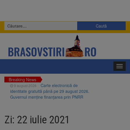
Caută
după:
Toggl
navig
Breaking News
Carte electronică de
9 august 2026
identitate gratuită până pe 29 august 2026.
Guvernul menține finanțarea prin PNRR
Zece troițe istorice din Șcheii
9 august 2026
Brașovului vor fi restaurate. Contractul de
Zi:
22 iulie 2021
finanțare a fost semnat