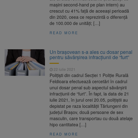
mașini second-hand pe plan intern) au
crescut cu 41% față de aceeași perioadă
din 2020, ceea ce reprezintă o diferență
de 100.000 de unități; […]
READ MORE
Un brașovean s-a ales cu dosar penal
pentru săvârșirea infracțiunii de “furt”
22 iulie 2021
Polițiști din cadrul Secției 1 Poliție Rurală
Feldioara efectuează cercetări în cadrul
unui dosar penal sub aspectul săvârșirii
infracțiunii de “furt”. În fapt, la data de 21
iulie 2021, în jurul orei 20.05, polițiștii au
depistat pe raza localității Tărlungeni din
județul Brașov, două persoane de sex
masculin, care transportau cu două atelaje
hipo cantitatea […]
READ MORE