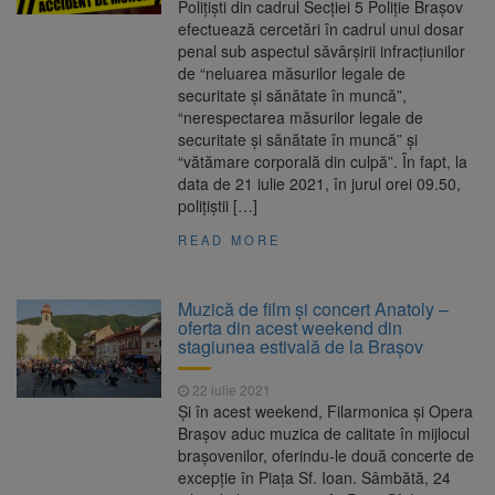
Polițiști din cadrul Secției 5 Poliție Brașov
efectuează cercetări în cadrul unui dosar
penal sub aspectul săvârșirii infracțiunilor
de “neluarea măsurilor legale de
securitate și sănătate în muncă”,
“nerespectarea măsurilor legale de
securitate și sănătate în muncă” și
“vătămare corporală din culpă”. În fapt, la
data de 21 iulie 2021, în jurul orei 09.50,
polițiștii […]
READ MORE
Muzică de film și concert Anatoly –
oferta din acest weekend din
stagiunea estivală de la Brașov
22 iulie 2021
Și în acest weekend, Filarmonica și Opera
Brașov aduc muzica de calitate în mijlocul
brașovenilor, oferindu-le două concerte de
excepție în Piața Sf. Ioan. Sâmbătă, 24