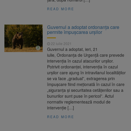
READ MORE
Guvernul a adoptat ordonanța care
permite împușcarea urșilor
22 iulie 2021
Guvernul a adoptat, ieri, 21
iulie, Ordonanța de Urgență care prevede
intervenția în cazul atacurilor urșilor.
Potrivit ordonanței, intervenția în cazul
urșilor care ajung în intravilanul localităților
se va face „gradual”, extragerea prin
împușcare fiind meționată în cazul în care
„siguranţa şi securitatea cetăţenilor sau a
bunurilor sunt puse în pericol”. Actul
normativ reglementează modul de
intervenţie […]
READ MORE