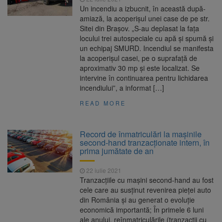
Un incendiu a izbucnit, în această după-
amiază, la acoperișul unei case de pe str.
Sitei din Brașov. „S-au deplasat la fața
locului trei autospeciale cu apă și spumă și
un echipaj SMURD. Incendiul se manifesta
la acoperișul casei, pe o suprafață de
aproximativ 30 mp și este localizat. Se
intervine în continuarea pentru lichidarea
incendiului”, a informat […]
READ MORE
Record de înmatriculări la mașinile
second-hand tranzacționate intern, în
prima jumătate de an
22 iulie 2021
Tranzacțiile cu mașini second-hand au fost
cele care au susținut revenirea pieței auto
din România și au generat o evoluție
economică importantă; În primele 6 luni
ale anului, reînmatriculările (tranzacții cu