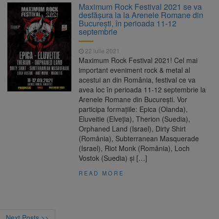
Maximum Rock Festival 2021 se va
desfășura la la Arenele Romane din
București, în perioada 11-12
septembrie
22 iulie 2021
Maximum Rock Festival 2021! Cel mai
important eveniment rock & metal al
acestui an din România, festival ce va
avea loc în perioada 11-12 septembrie la
Arenele Romane din București. Vor
participa formațiile: Epica (Olanda),
Eluveitie (Elveția), Therion (Suedia),
Orphaned Land (Israel), Dirty Shirt
(România), Subterranean Masquerade
(Israel), Riot Monk (România), Loch
Vostok (Suedia) și […]
READ MORE
Next Posts >>