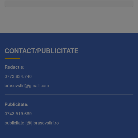
CONTACT/PUBLICITATE
Redactie:
0773.834.740
brasovstiri@gmail.com
Publicitate:
0743.519.669
publicitate [@] brasovstiri.ro