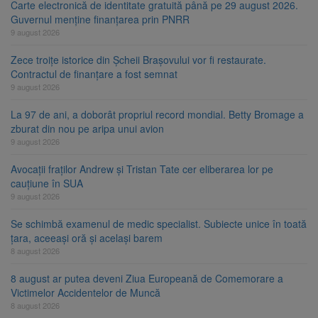
Carte electronică de identitate gratuită până pe 29 august 2026.
Guvernul menține finanțarea prin PNRR
9 august 2026
Zece troițe istorice din Șcheii Brașovului vor fi restaurate.
Contractul de finanțare a fost semnat
9 august 2026
La 97 de ani, a doborât propriul record mondial. Betty Bromage a
zburat din nou pe aripa unui avion
9 august 2026
Avocații fraților Andrew și Tristan Tate cer eliberarea lor pe
cauțiune în SUA
9 august 2026
Se schimbă examenul de medic specialist. Subiecte unice în toată
țara, aceeași oră și același barem
8 august 2026
8 august ar putea deveni Ziua Europeană de Comemorare a
Victimelor Accidentelor de Muncă
8 august 2026