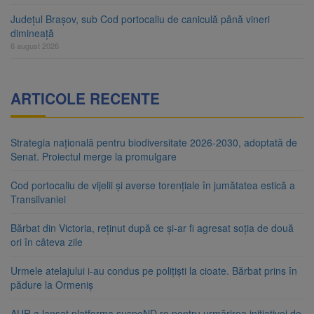
Județul Brașov, sub Cod portocaliu de caniculă până vineri
dimineață
6 august 2026
ARTICOLE RECENTE
Strategia națională pentru biodiversitate 2026-2030, adoptată de
Senat. Proiectul merge la promulgare
Cod portocaliu de vijelii și averse torențiale în jumătatea estică a
Transilvaniei
Bărbat din Victoria, reținut după ce și-ar fi agresat soția de două
ori în câteva zile
Urmele atelajului i-au condus pe polițiști la cioate. Bărbat prins în
pădure la Ormeniș
AUR a lansat platforma suspeND.ro pentru urmărirea inițiativei de