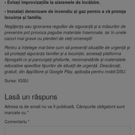
• Evitați improvizațiile la sistemele de încălzire.
• Instalați detectoare de incendiu și gaz pentru a vă proteja
locuința și familia.
Neglijența sau ignorarea regulilor de siguranță și a măsurilor de
prevenire pot provoca pagube materiale însemnate, iar în unele
cazuri mai grave cu pierderi de vieți omenești!
Pentru a înțelege mai bine cum să preveniți situațiile de urgență și
să protejați siguranța familiei și a locuinței, accesați platforma
fiipregatit.ro și parcurgeți ghidurile, recomandările și materialele
educative specifice tipurilor de situații de urgență. Descărcați,
gratuit, din AppStore și Google Play, aplicația pentru mobil DSU.
Sursa: IGSU
Lasă un răspuns
Adresa ta de email nu va fi publicată.
Câmpurile obligatorii sunt
marcate cu
*
Comentariu
*