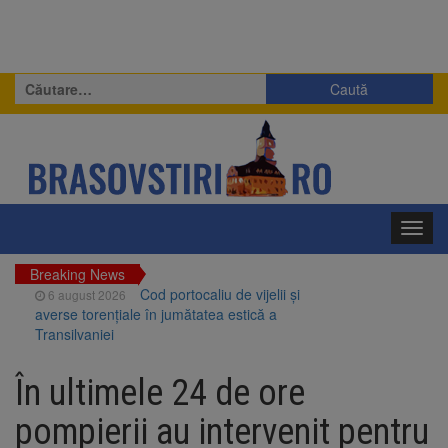
Caută
după:
Toggl
navig
Breaking News
Cod portocaliu de vijelii și
6 august 2026
averse torențiale în jumătatea estică a
Transilvaniei
Bărbat din Victoria, reținut
6 august 2026
după ce și-ar fi agresat soția de două ori în
În ultimele 24 de ore
câteva zile
Urmele atelajului i-au condus
6 august 2026
pompierii au intervenit pentru
pe polițiști la cioate. Bărbat prins în pădure la