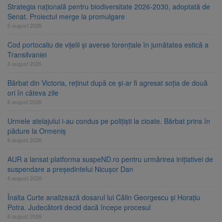
Strategia națională pentru biodiversitate 2026-2030, adoptată de
Senat. Proiectul merge la promulgare
6 august 2026
Cod portocaliu de vijelii și averse torențiale în jumătatea estică a
Transilvaniei
6 august 2026
Bărbat din Victoria, reținut după ce și-ar fi agresat soția de două
ori în câteva zile
6 august 2026
Urmele atelajului i-au condus pe polițiști la cioate. Bărbat prins în
pădure la Ormeniș
6 august 2026
AUR a lansat platforma suspeND.ro pentru urmărirea inițiativei de
suspendare a președintelui Nicușor Dan
6 august 2026
Înalta Curte analizează dosarul lui Călin Georgescu și Horațiu
Potra. Judecătorii decid dacă începe procesul
6 august 2026