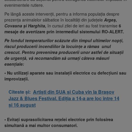
evenimentele rutiere.
Pe lângă aceste intervenții, pentru a informa populația despre
prezența animalelor sălbatice în localități din județele
Argeș,
Covasna și Harghita,
în cursul zilei de ieri au fost transmise
6
mesaje de avertizare prin intermediul sistemului RO-ALERT.
Pe fondul temperaturilor scăzute din timpul ultimelor nopți,
riscul producerii incendiilor la locuințe a rămas unul
crescut. Pentru prevenirea producerii unor astfel de situații
de urgență, vă recomandăm să urmați câteva măsuri
esențiale:
• Nu utilizați aparate sau instalații electrice cu defecțiuni sau
improvizații.
Citeste și:
Artiști din SUA și Cuba vin la Brașov
Jazz & Blues Festival. Ediția a 14-a are loc între 14
și 16 august
• Evitați suprasolicitarea rețelei electrice prin folosirea
simultană a mai multor consumatori.