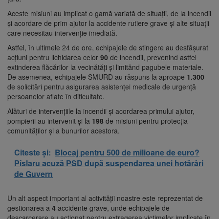
Aceste misiuni au implicat o gamă variată de situații, de la incendii
și acordare de prim ajutor la accidente rutiere grave și alte situații
care necesitau intervenție imediată.
Astfel, în ultimele 24 de ore, echipajele de stingere au desfășurat
acțiuni pentru lichidarea celor
90
de incendii, prevenind astfel
extinderea flăcărilor la vecinătăți și limitând pagubele materiale.
De asemenea, echipajele SMURD au răspuns la aproape
1.300
de solicitări pentru asigurarea asistenței medicale de urgență
persoanelor aflate în dificultate.
Alături de intervențiile la incendii și acordarea primului ajutor,
pompierii au intervenit și la
198
de misiuni pentru protecția
comunităților și a bunurilor acestora.
Citeste și:
Blocaj pentru 500 de milioane de euro?
Pîslaru acuză PSD după suspendarea unei hotărâri
de Guvern
Un alt aspect important al activității noastre este reprezentat de
gestionarea a
4
accidente grave, unde echipajele de
descarcerare au acționat pentru extragerea victimelor implicate în