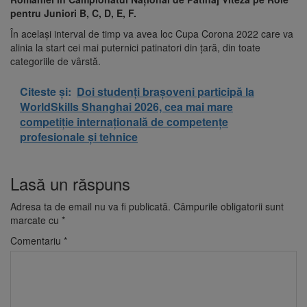
pentru Juniori B, C, D, E, F.
În același interval de timp va avea loc Cupa Corona 2022 care va
alinia la start cei mai puternici patinatori din țară, din toate
categoriile de vârstă.
Citeste și:
Doi studenți brașoveni participă la
WorldSkills Shanghai 2026, cea mai mare
competiție internațională de competențe
profesionale și tehnice
Lasă un răspuns
Adresa ta de email nu va fi publicată.
Câmpurile obligatorii sunt
marcate cu
*
Comentariu
*