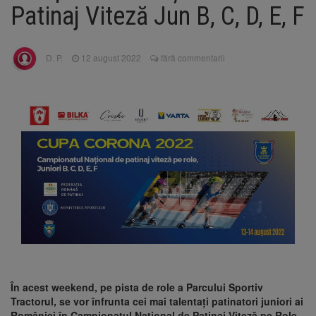
Nivelul Dunării a început să crească
Patinaj Viteză Jun B, C, D, E, F
Asociația Română pentru
8 august 2026
Iluminat cere reducerea luminii pe timpul
nopții, nu oprirea iluminatului public
D. P.
12 august 2022
fără commentarii
Trafic blocat pe DN1E Brașov
7 august 2026
– Poiana Brașov după un accident. Două
persoane primesc îngrijiri medicale
Se schimbă examenul de
8 august 2026
medic specialist. Subiecte unice în toată țara,
aceeași oră și același barem
În acest weekend, pe pista de role a Parcului Sportiv
Tractorul, se vor înfrunta cei mai talentați patinatori juniori ai
României în Campionatul Național de Patinaj Viteză pe Role