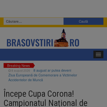
Caută
după:
Toggl
navig
Breaking News
8 august ar putea deveni
8 august 2026
Ziua Europeană de Comemorare a Victimelor
Accidentelor de Muncă
Am început demolarea
8 august 2026
fostului complex Duplex 91, de lângă Piața
Începe Cupa Corona!
Star
Ungaria renunță la apelul
8 august 2026
Campionatul Național de
pentru reducerea consumului de energie.