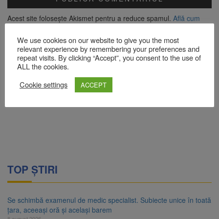
Acest site folosește Akismet pentru a reduce spamul.
Află cum
sunt procesate datele comentariilor tale
.
We use cookies on our website to give you the most
relevant experience by remembering your preferences and
repeat visits. By clicking “Accept”, you consent to the use of
ALL the cookies.
Cookie settings
ACCEPT
TOP ȘTIRI
Se schimbă examenul de medic specialist. Subiecte unice în toată
țara, aceeași oră și același barem
8 august 2026