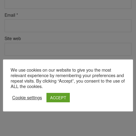
Email
*
Site web
Verificare anti-robot
We use cookies on our website to give you the most
Click pentru a începe verificarea
relevant experience by remembering your preferences and
Friendly
Captcha ⇗
repeat visits. By clicking “Accept”, you consent to the use of
ALL the cookies.
Cookie settings
ACCEPT
Acest site folosește Akismet pentru a reduce spamul.
Află cum
sunt procesate datele comentariilor tale
.