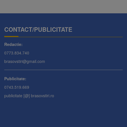
CONTACT/PUBLICITATE
Redactie:
0773.834.740
brasovstiri@gmail.com
Publicitate:
0743.519.669
publicitate [@] brasovstiri.ro