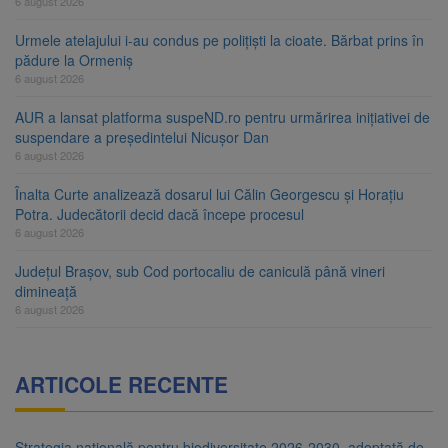
6 august 2026
Urmele atelajului i-au condus pe polițiști la cioate. Bărbat prins în
pădure la Ormeniș
6 august 2026
AUR a lansat platforma suspeND.ro pentru urmărirea inițiativei de
suspendare a președintelui Nicușor Dan
6 august 2026
Înalta Curte analizează dosarul lui Călin Georgescu și Horațiu
Potra. Judecătorii decid dacă începe procesul
6 august 2026
Județul Brașov, sub Cod portocaliu de caniculă până vineri
dimineață
6 august 2026
ARTICOLE RECENTE
Strategia națională pentru biodiversitate 2026-2030, adoptată de