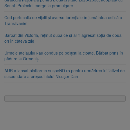
Senat. Proiectul merge la promulgare
Cod portocaliu de vijelii și averse torențiale în jumătatea estică a
Transilvaniei
Bărbat din Victoria, reținut după ce și-ar fi agresat soția de două
ori în câteva zile
Urmele atelajului i-au condus pe polițiști la cioate. Bărbat prins în
pădure la Ormeniș
AUR a lansat platforma suspeND.ro pentru urmărirea inițiativei de
suspendare a președintelui Nicușor Dan