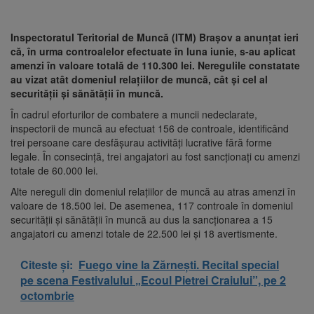
Inspectoratul Teritorial de Muncă (ITM) Brașov a anunțat ieri
că, în urma controalelor efectuate în luna iunie, s-au aplicat
amenzi în valoare totală de 110.300 lei. Neregulile constatate
au vizat atât domeniul relațiilor de muncă, cât și cel al
securității și sănătății în muncă.
În cadrul eforturilor de combatere a muncii nedeclarate,
inspectorii de muncă au efectuat 156 de controale, identificând
trei persoane care desfășurau activități lucrative fără forme
legale. În consecință, trei angajatori au fost sancționați cu amenzi
totale de 60.000 lei.
Alte nereguli din domeniul relațiilor de muncă au atras amenzi în
valoare de 18.500 lei. De asemenea, 117 controale în domeniul
securității și sănătății în muncă au dus la sancționarea a 15
angajatori cu amenzi totale de 22.500 lei și 18 avertismente.
Citeste și:
Fuego vine la Zărnești. Recital special
pe scena Festivalului „Ecoul Pietrei Craiului”, pe 2
octombrie