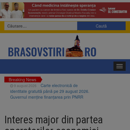
Caută
după:
Toggl
navig
Breaking News
Carte electronică de
9 august 2026
identitate gratuită până pe 29 august 2026.
Guvernul menține finanțarea prin PNRR
Zece troițe istorice din Șcheii
9 august 2026
Brașovului vor fi restaurate. Contractul de
Interes major din partea
finanțare a fost semnat