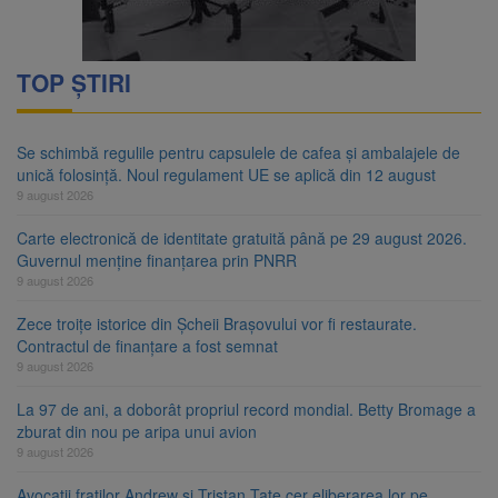
TOP ȘTIRI
Se schimbă regulile pentru capsulele de cafea și ambalajele de
unică folosință. Noul regulament UE se aplică din 12 august
9 august 2026
Carte electronică de identitate gratuită până pe 29 august 2026.
Guvernul menține finanțarea prin PNRR
9 august 2026
Zece troițe istorice din Șcheii Brașovului vor fi restaurate.
Contractul de finanțare a fost semnat
9 august 2026
La 97 de ani, a doborât propriul record mondial. Betty Bromage a
zburat din nou pe aripa unui avion
9 august 2026
Avocații fraților Andrew și Tristan Tate cer eliberarea lor pe