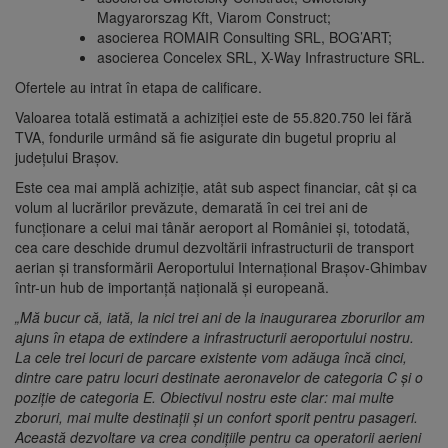
Magyarorszag Kft, Viarom Construct;
asocierea ROMAIR Consulting SRL, BOG’ART;
asocierea Concelex SRL, X-Way Infrastructure SRL.
Ofertele au intrat în etapa de calificare.
Valoarea totală estimată a achiziției este de 55.820.750 lei fără
TVA, fondurile urmând să fie asigurate din bugetul propriu al
județului Brașov.
Este cea mai amplă achiziție, atât sub aspect financiar, cât și ca
volum al lucrărilor prevăzute, demarată în cei trei ani de
funcționare a celui mai tânăr aeroport al României și, totodată,
cea care deschide drumul dezvoltării infrastructurii de transport
aerian și transformării Aeroportului Internațional Brașov-Ghimbav
într-un hub de importanță națională și europeană.
„Mă bucur că, iată, la nici trei ani de la inaugurarea zborurilor am
ajuns în etapa de extindere a infrastructurii aeroportului nostru.
La cele trei locuri de parcare existente vom adăuga încă cinci,
dintre care patru locuri destinate aeronavelor de categoria C şi o
poziţie de categoria E. Obiectivul nostru este clar: mai multe
zboruri, mai multe destinații și un confort sporit pentru pasageri.
Această dezvoltare va crea condițiile pentru ca operatorii aerieni