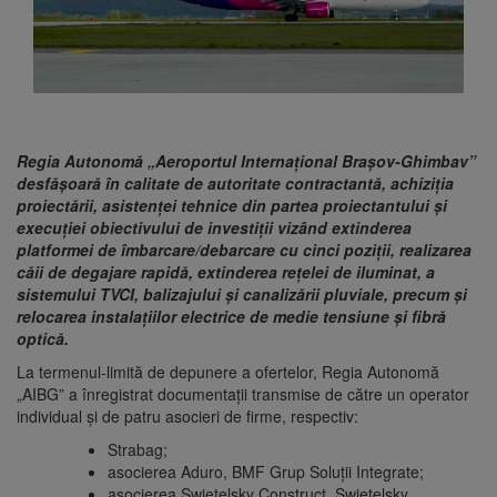
Regia Autonomă „Aeroportul Internațional Brașov-Ghimbav”
desfășoară în calitate de autoritate contractantă, achiziția
proiectării, asistenței tehnice din partea proiectantului și
execuției obiectivului de investiții vizând extinderea
platformei de îmbarcare/debarcare cu cinci poziţii, realizarea
căii de degajare rapidă, extinderea reţelei de iluminat, a
sistemului TVCI, balizajului și canalizării pluviale, precum și
relocarea instalaţiilor electrice de medie tensiune şi fibră
optică.
La termenul-limită de depunere a ofertelor, Regia Autonomă
„AIBG” a înregistrat documentații transmise de către un operator
individual și de patru asocieri de firme, respectiv:
Strabag;
asocierea Aduro, BMF Grup Soluții Integrate;
asocierea Swietelsky Construct, Swietelsky