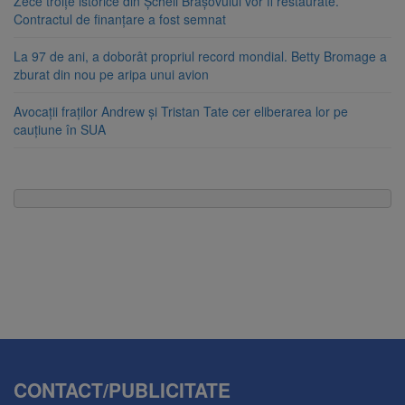
Zece troițe istorice din Șcheii Brașovului vor fi restaurate.
Contractul de finanțare a fost semnat
La 97 de ani, a doborât propriul record mondial. Betty Bromage a
zburat din nou pe aripa unui avion
Avocații fraților Andrew și Tristan Tate cer eliberarea lor pe
cauțiune în SUA
CONTACT/PUBLICITATE