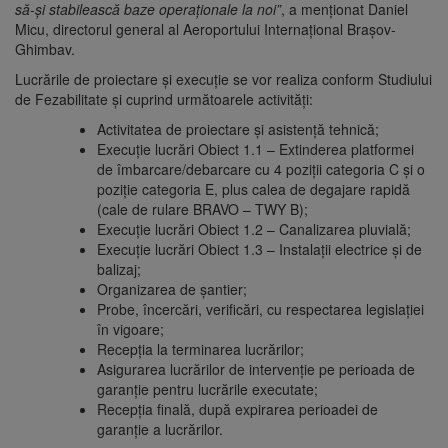
să-și stabilească baze operaționale la noi”
, a menționat Daniel
Micu, directorul general al Aeroportului Internațional Brașov-
Ghimbav.
Lucrările de proiectare și execuție se vor realiza conform Studiului
de Fezabilitate și cuprind următoarele activități:
Activitatea de proiectare și asistență tehnică;
Execuție lucrări Obiect 1.1 – Extinderea platformei
de îmbarcare/debarcare cu 4 poziţii categoria C şi o
poziţie categoria E, plus calea de degajare rapidă
(cale de rulare BRAVO – TWY B);
Execuție lucrări Obiect 1.2 – Canalizarea pluvială;
Execuție lucrări Obiect 1.3 – Instalaţii electrice şi de
balizaj;
Organizarea de șantier;
Probe, încercări, verificări, cu respectarea legislaţiei
în vigoare;
Recepţia la terminarea lucrărilor;
Asigurarea lucrărilor de intervenţie pe perioada de
garanţie pentru lucrările executate;
Recepția finală, după expirarea perioadei de
garanție a lucrărilor.