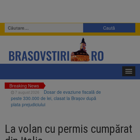
Caută
după:
Toggl
navig
Breaking News
Dosar de evaziune fiscală de
7 august 2026
peste 330.000 de lei, clasat la Brașov după
plata prejudiciului
Primăria Brașov amenință cu
7 august 2026
sistarea plăților către Brai-Cata și Comprest.
La volan cu permis cumpărat
Motivul: platforme de gunoi neigienizate