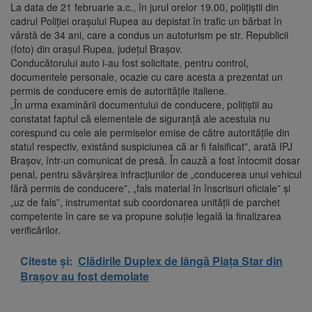
La data de 21 februarie a.c., în jurul orelor 19.00, polițiștii din
cadrul Poliției orașului Rupea au depistat în trafic un bărbat în
vârstă de 34 ani, care a condus un autoturism pe str. Republicii
(foto) din orașul Rupea, județul Brașov.
Conducătorului auto i-au fost solicitate, pentru control,
documentele personale, ocazie cu care acesta a prezentat un
permis de conducere emis de autoritățile italiene.
„În urma examinării documentului de conducere, polițiștii au
constatat faptul că elementele de siguranță ale acestuia nu
corespund cu cele ale permiselor emise de către autoritățile din
statul respectiv, existând suspiciunea că ar fi falsificat”, arată IPJ
Braşov, într-un comunicat de presă. În cauză a fost întocmit dosar
penal, pentru săvârșirea infracțiunilor de „conducerea unui vehicul
fără permis de conducere”, „fals material în înscrisuri oficiale” și
„uz de fals”, instrumentat sub coordonarea unității de parchet
competente în care se va propune soluție legală la finalizarea
verificărilor.
Citeste și:
Clădirile Duplex de lângă Piața Star din
Brașov au fost demolate