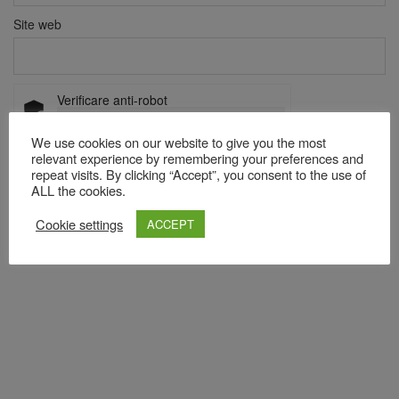
Site web
Verificare anti-robot
Click pentru a începe verificarea
Friendly
Captcha ⇗
We use cookies on our website to give you the most
relevant experience by remembering your preferences and
repeat visits. By clicking “Accept”, you consent to the use of
ALL the cookies.
Acest site folosește Akismet pentru a reduce spamul.
Află cum
Cookie settings
ACCEPT
sunt procesate datele comentariilor tale
.