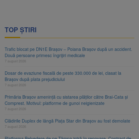
TOP ȘTIRI
Trafic blocat pe DN1E Brașov – Poiana Brașov după un accident.
Două persoane primesc îngrijiri medicale
7 august 2026
Dosar de evaziune fiscală de peste 330.000 de lei, clasat la
Brașov după plata prejudiciului
7 august 2026
Primăria Brașov amenință cu sistarea plăților către Brai-Cata și
Comprest. Motivul: platforme de gunoi neigienizate
7 august 2026
Clădirile Duplex de lângă Piața Star din Brașov au fost demolate
7 august 2026
Platforma Belvedere de pe Tâmpa intră în renovare. Contract de