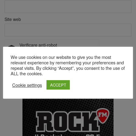
Site web
Verificare anti-robot
Click pentru a începe verificarea
We use cookies on our website to give you the most
Friendly
Captcha ⇗
relevant experience by remembering your preferences and
repeat visits. By clicking “Accept”, you consent to the use of
ALL the cookies.
Acest site folosește Akismet pentru a reduce spamul.
Află cum
Cookie settings
ACCEPT
sunt procesate datele comentariilor tale
.