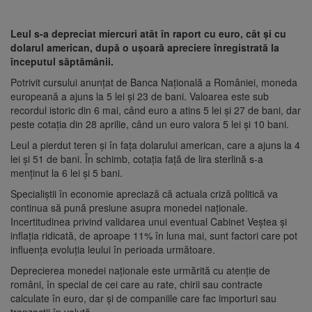
Leul s-a depreciat miercuri atât în raport cu euro, cât și cu
dolarul american, după o ușoară apreciere înregistrată la
începutul săptămânii.
Potrivit cursului anunțat de Banca Națională a României, moneda
europeană a ajuns la 5 lei și 23 de bani. Valoarea este sub
recordul istoric din 6 mai, când euro a atins 5 lei și 27 de bani, dar
peste cotația din 28 aprilie, când un euro valora 5 lei și 10 bani.
Leul a pierdut teren și în fața dolarului american, care a ajuns la 4
lei și 51 de bani. În schimb, cotația față de lira sterlină s-a
menținut la 6 lei și 5 bani.
Specialiștii în economie apreciază că actuala criză politică va
continua să pună presiune asupra monedei naționale.
Incertitudinea privind validarea unui eventual Cabinet Veștea și
inflația ridicată, de aproape 11% în luna mai, sunt factori care pot
influența evoluția leului în perioada următoare.
Deprecierea monedei naționale este urmărită cu atenție de
români, în special de cei care au rate, chirii sau contracte
calculate în euro, dar și de companiile care fac importuri sau