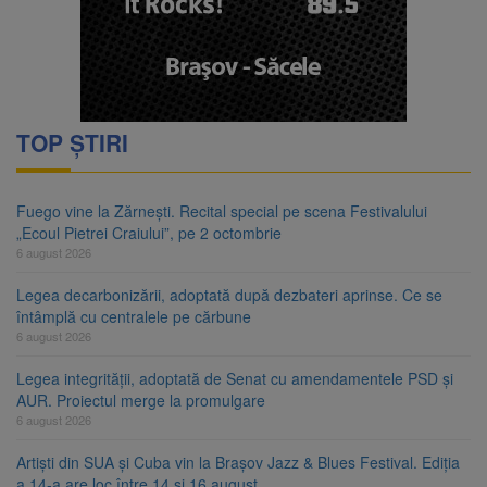
TOP ȘTIRI
Fuego vine la Zărnești. Recital special pe scena Festivalului
„Ecoul Pietrei Craiului”, pe 2 octombrie
6 august 2026
Legea decarbonizării, adoptată după dezbateri aprinse. Ce se
întâmplă cu centralele pe cărbune
6 august 2026
Legea integrității, adoptată de Senat cu amendamentele PSD și
AUR. Proiectul merge la promulgare
6 august 2026
Artiști din SUA și Cuba vin la Brașov Jazz & Blues Festival. Ediția
a 14-a are loc între 14 și 16 august