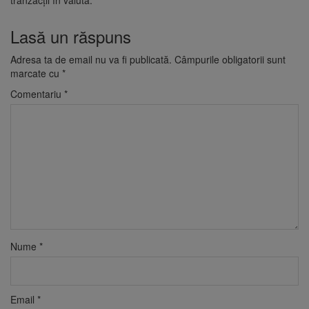
tranzacții în valută.
Lasă un răspuns
Adresa ta de email nu va fi publicată.
Câmpurile obligatorii sunt
marcate cu
*
Comentariu
*
Nume
*
Email
*