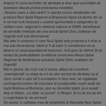
drepturi în zona serviciilor de sănătate și doar apoi autoritățile să
avanseze discuții privind proiectarea investiției.
„Readuc (oare a câta oară?) în atenția tuturor decidenților din
proiectul Noul Spital Regional al Brașovului faptul că devine din ce
in ce mai mult necesară o analiză aprofundată a categoriilor de
cetățeni care, asigurați în sistemul național al CNAS, beneficiază
de serviciile medicale ale unui actual Spital Clinic Județean de
Urgență mult sub-dimensionat.
Mai ales în contextul în care Noul Spital este proiectat a fi chiar și
mai sub-dimensionat, dacă ar fi să luăm în considerare că va
deservi un areal populațional important, încă greu de definit! Și că
studiul de prefezabilitate condiționa construirea Noului Spital
Regional de desființarea actualului Spital Clinic Județean de
Urgență!
Mai în glumă, dar mult mai în serios, alături de muncitorii
„internaționali” cu drept de a li se oferi servicii de sănătate (și al
căror număr e ușor să îl cunoaștem în timp real), se regăsește
contingentul extrem de important al conaționalilor noștri sosiți din
toată Moldova și Muntenia, care au domiciliul stabil „la ei acasă”,
deși ei trăiesc, „cu cățel, cu purcel”, în Brașov. Și nu de azi-de ieri,
ci majoritatea lor de ani buni!
De aceea, în calitatea mea de președinte al Asociației Noul Spital