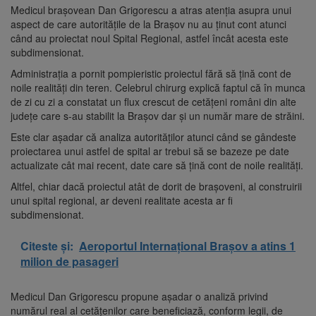
Medicul brașovean Dan Grigorescu a atras atenția asupra unui
aspect de care autoritățile de la Brașov nu au ținut cont atunci
când au proiectat noul Spital Regional, astfel încât acesta este
subdimensionat.
Administrația a pornit pompieristic proiectul fără să țină cont de
noile realități din teren. Celebrul chirurg explică faptul că în munca
de zi cu zi a constatat un flux crescut de cetățeni români din alte
județe care s-au stabilit la Brașov dar și un număr mare de străini.
Este clar așadar că analiza autorităților atunci când se gândeste
proiectarea unui astfel de spital ar trebui să se bazeze pe date
actualizate cât mai recent, date care să țină cont de noile realități.
Altfel, chiar dacă proiectul atât de dorit de brașoveni, al construirii
unui spital regional, ar deveni realitate acesta ar fi
subdimensionat.
Citeste și:
Aeroportul Internaţional Braşov a atins 1
milion de pasageri
Medicul Dan Grigorescu propune așadar o analiză privind
numărul real al cetățenilor care beneficiază, conform legii, de