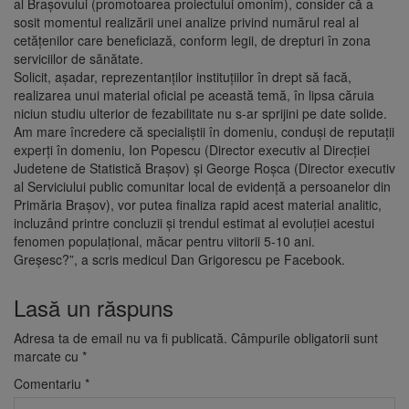
al Brașovului (promotoarea proiectului omonim), consider că a
sosit momentul realizării unei analize privind numărul real al
cetățenilor care beneficiază, conform legii, de drepturi în zona
serviciilor de sănătate.
Solicit, așadar, reprezentanților instituțiilor în drept să facă,
realizarea unui material oficial pe această temă, în lipsa căruia
niciun studiu ulterior de fezabilitate nu s-ar sprijini pe date solide.
Am mare încredere că specialiștii în domeniu, conduși de reputații
experți în domeniu, Ion Popescu (Director executiv al Direcției
Judetene de Statistică Brașov) și George Roșca (Director executiv
al Serviciului public comunitar local de evidență a persoanelor din
Primăria Brașov), vor putea finaliza rapid acest material analitic,
incluzând printre concluzii și trendul estimat al evoluției acestui
fenomen populațional, măcar pentru viitorii 5-10 ani.
Greșesc?”, a scris medicul Dan Grigorescu pe Facebook.
Lasă un răspuns
Adresa ta de email nu va fi publicată.
Câmpurile obligatorii sunt
marcate cu
*
Comentariu
*