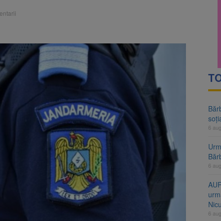
ție a Festivalului Bulzului are loc la Râșnov, în perioada 13-16 august
ntarii
 Victoria, reținut după ce și-ar fi agresat soția de două ori în câteva zil
TO
Bărb
soți
6 au
Urme
Băr
6 au
AUR
urmă
Nic
6 au