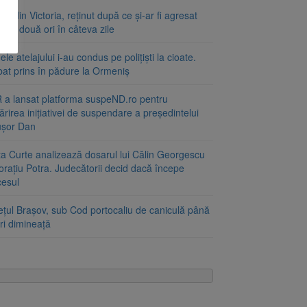
at din Victoria, reținut după ce și-ar fi agresat
a de două ori în câteva zile
le atelajului i-au condus pe polițiști la cioate.
bat prins în pădure la Ormeniș
 a lansat platforma suspeND.ro pentru
rirea inițiativei de suspendare a președintelui
ușor Dan
ta Curte analizează dosarul lui Călin Georgescu
orațiu Potra. Judecătorii decid dacă începe
cesul
ețul Brașov, sub Cod portocaliu de caniculă până
ri dimineață