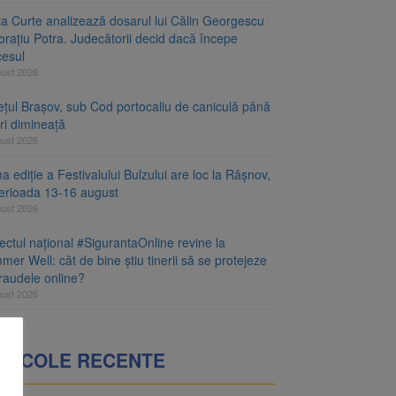
ta Curte analizează dosarul lui Călin Georgescu
orațiu Potra. Judecătorii decid dacă începe
cesul
gust 2026
ețul Brașov, sub Cod portocaliu de caniculă până
ri dimineață
gust 2026
a ediție a Festivalului Bulzului are loc la Râșnov,
perioada 13-16 august
gust 2026
ectul național #SigurantaOnline revine la
er Well: cât de bine știu tinerii să se protejeze
fraudele online?
gust 2026
RTICOLE RECENTE