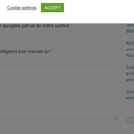
nță, Gruparea de Jandarmi Mobilă Brașov recomandă
Bărb
Cookie settings
e: să respecte indicațiile forțelor de ordine și măsurile luate
ACCEPT
soți
re pot tulbura ordinea și liniștea publică, să supravegheze cu
nale, iar dacă observă persoane care manifestă un
Urme
 apropiate patrule de ordine publică.
Băr
AUR
urmă
bligatorii sunt marcate cu
*
Nic
Înal
și H
pro
Jud
vine