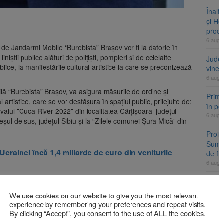
Înal
și H
pro
6 au
 de Jandarmi Mobile “Burebista” Brașov vor fi la datorie în
iștii publice alături de polițiști, pompieri și de celelalte
Jud
 publice, la manifestările cultural-artistice la care se preconizează
vine
6 au
ă “Burebista” Brașov, va asigura măsurile de ordine și
Prim
artistice, care se vor desfășura în spațiul public, prilejuite de:
în 
valul ”Cuca River 2022” din localitatea Cârțișoara, județul
6 au
șul de sus, județul Sibiu și la “Zilele comunei Șura Mică” din
Proi
Summ
rainei încă 1,4 miliarde de euro din veniturile
de 
6 au
or fi prezenți pentru buna desfășurare a manifestării
We use cookies on our website to give you the most relevant
A
aicii Domnului”, la mănăstirea Sâmbăta de Sus, alături de
experience by remembering your preferences and repeat visits.
 Județean Brașov.
By clicking “Accept”, you consent to the use of ALL the cookies.