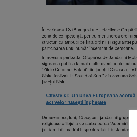
În perioada 12-15 august a.c., efectivele Grupării
zona de competență, pentru menținerea ordinii și lin
structuri cu atribuții pe linia ordinii și siguranței
participarea unui număr însemnat de persoane.
În această perioadă, Gruparea de Jandarmi Mobil
siguranță publică la mai multe evenimente cultural 
“Zilele Comunei Bățani” din județul Covasna; festi
Sibiu; festivalul “ Sound of Suru” din comuna Sebe
județul Sibiu.
Citeste și:
Uniunea Europeană acordă Uc
activelor rusești înghețate
De asemnea, luni, 15 august, jandarmii grupării v
religioase prilejuită de sărbătoarea “Adormirii M
jandarmi din cadrul Inspectoratului de Jandarmi