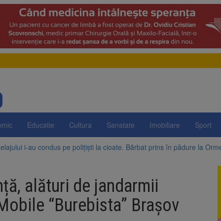
omic
Educatie
Cultura
Sanatate
Imobiliare
Sport
elajului i-au condus pe polițiști la cioate. Bărbat prins în pădure la Orm
sat platforma suspeND.ro pentru urmărirea inițiativei de suspendare a 
ță, alături de jandarmii
rte analizează dosarul lui Călin Georgescu și Horațiu Potra. Judecători
Mobile “Burebista” Brașov
rașov, sub Cod portocaliu de caniculă până vineri dimineață