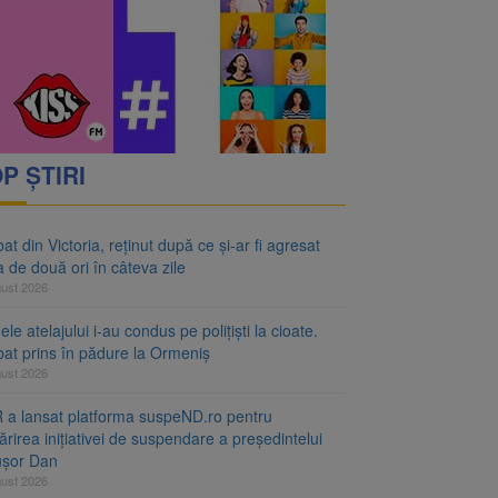
e
P ȘTIRI
at din Victoria, reținut după ce și-ar fi agresat
a de două ori în câteva zile
gust 2026
le atelajului i-au condus pe polițiști la cioate.
bat prins în pădure la Ormeniș
gust 2026
 a lansat platforma suspeND.ro pentru
rirea inițiativei de suspendare a președintelui
ușor Dan
gust 2026