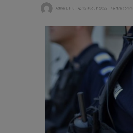
Prima edi
6 august 2026
Adina Deliu
12 august 2022
fără comme
Bărbat din
6 august 2026