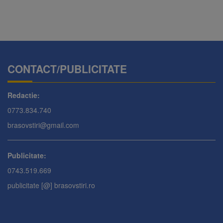
CONTACT/PUBLICITATE
Redactie:
0773.834.740
brasovstiri@gmail.com
Publicitate:
0743.519.669
publicitate [@] brasovstiri.ro