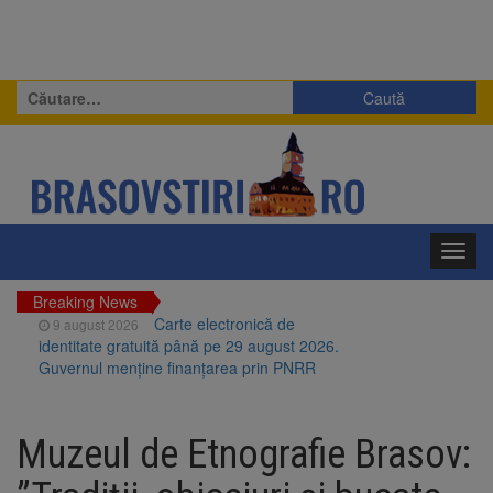
Caută
după:
Toggl
navig
Breaking News
Carte electronică de
9 august 2026
identitate gratuită până pe 29 august 2026.
Guvernul menține finanțarea prin PNRR
Zece troițe istorice din Șcheii
9 august 2026
Brașovului vor fi restaurate. Contractul de
Muzeul de Etnografie Brasov:
finanțare a fost semnat