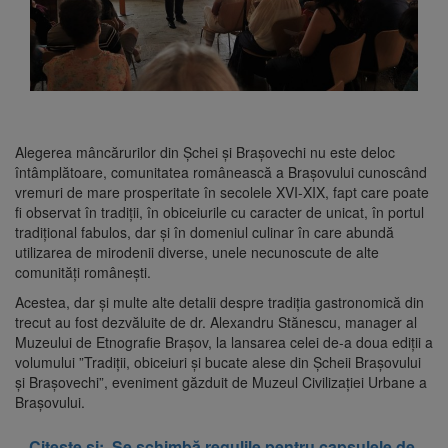
Alegerea mâncărurilor din Șchei și Brașovechi nu este deloc
întâmplătoare, comunitatea românească a Brașovului cunoscând
vremuri de mare prosperitate în secolele XVI-XIX, fapt care poate
fi observat în tradiții, în obiceiurile cu caracter de unicat, în portul
tradițional fabulos, dar și în domeniul culinar în care abundă
utilizarea de mirodenii diverse, unele necunoscute de alte
comunități românești.
Acestea, dar și multe alte detalii despre tradiția gastronomică din
trecut au fost dezvăluite de dr. Alexandru Stănescu, manager al
Muzeului de Etnografie Brașov, la lansarea celei de-a doua ediții a
volumului ”Tradiții, obiceiuri și bucate alese din Șcheii Brașovului
și Brașovechi”, eveniment găzduit de Muzeul Civilizației Urbane a
Brașovului.
Citeste și:
Se schimbă regulile pentru capsulele de