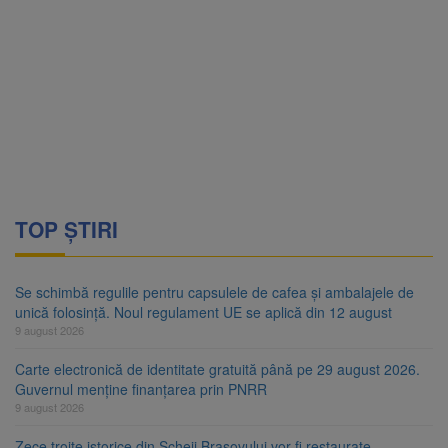
TOP ȘTIRI
Se schimbă regulile pentru capsulele de cafea și ambalajele de
unică folosință. Noul regulament UE se aplică din 12 august
9 august 2026
Carte electronică de identitate gratuită până pe 29 august 2026.
Guvernul menține finanțarea prin PNRR
9 august 2026
Zece troițe istorice din Șcheii Brașovului vor fi restaurate.