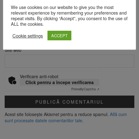
Nume
*
We use cookies on our website to give you the most
relevant experience by remembering your preferences and
repeat visits. By clicking “Accept”, you consent to the use of
ALL the cookies.
Email
*
Cookie settings
ACCEPT
Site web
Verificare anti-robot
Click pentru a începe verificarea
Friendly
Captcha ⇗
Acest site folosește Akismet pentru a reduce spamul.
Află cum
sunt procesate datele comentariilor tale
.