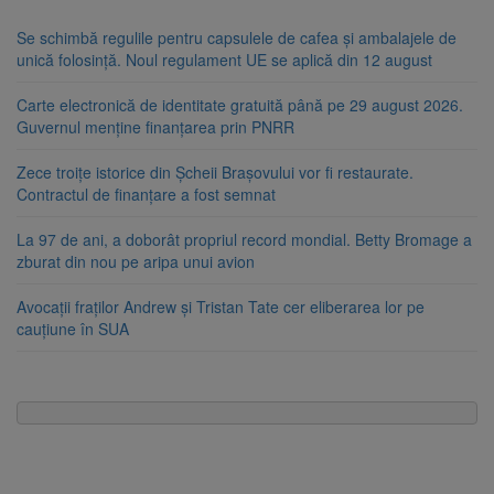
Se schimbă regulile pentru capsulele de cafea și ambalajele de
unică folosință. Noul regulament UE se aplică din 12 august
Carte electronică de identitate gratuită până pe 29 august 2026.
Guvernul menține finanțarea prin PNRR
Zece troițe istorice din Șcheii Brașovului vor fi restaurate.
Contractul de finanțare a fost semnat
La 97 de ani, a doborât propriul record mondial. Betty Bromage a
zburat din nou pe aripa unui avion
Avocații fraților Andrew și Tristan Tate cer eliberarea lor pe
cauțiune în SUA