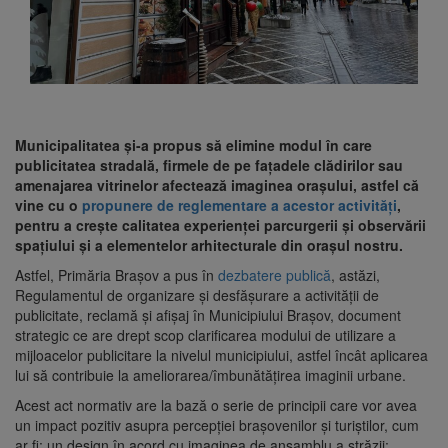
Municipalitatea și-a propus să elimine modul în care
publicitatea stradală, firmele de pe fațadele clădirilor sau
amenajarea vitrinelor afectează imaginea orașului, astfel că
vine cu o
propunere de reglementare a acestor activități
,
pentru a crește calitatea experienței parcurgerii și observării
spațiului și a elementelor arhitecturale din orașul nostru.
Astfel, Primăria Brașov a pus în
dezbatere publică
, astăzi,
Regulamentul de organizare și desfășurare a activității de
publicitate, reclamă și afișaj în Municipiului Brașov, document
strategic ce are drept scop clarificarea modului de utilizare a
mijloacelor publicitare la nivelul municipiului, astfel încât aplicarea
lui să contribuie la ameliorarea/îmbunătățirea imaginii urbane.
Acest act normativ are la bază o serie de principii care vor avea
un impact pozitiv asupra percepției brașovenilor și turiștilor, cum
ar fi: un design în acord cu imaginea de ansamblu a străzii;