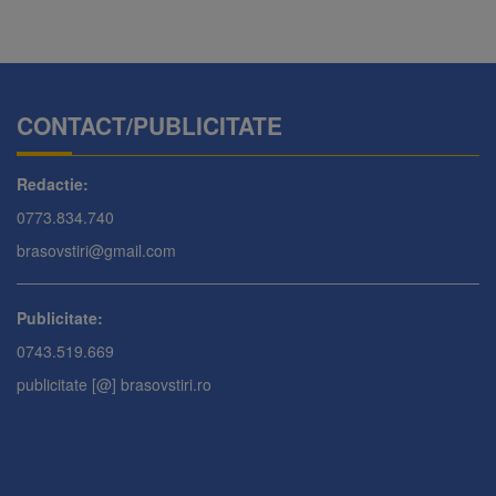
CONTACT/PUBLICITATE
Redactie:
0773.834.740
brasovstiri@gmail.com
Publicitate:
0743.519.669
publicitate [@] brasovstiri.ro