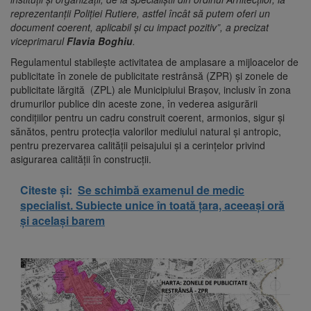
reprezentanții Poliției Rutiere, astfel încât să putem oferi un
document coerent, aplicabil și cu impact pozitiv”, a precizat
viceprimarul
Flavia Boghiu
.
Regulamentul stabilește activitatea de amplasare a mijloacelor de
publicitate în zonele de publicitate restrânsă (ZPR) și zonele de
publicitate lărgită (ZPL) ale Municipiului Brașov, inclusiv în zona
drumurilor publice din aceste zone, în vederea asigurării
condițiilor pentru un cadru construit coerent, armonios, sigur și
sănătos, pentru protecția valorilor mediului natural și antropic,
pentru prezervarea calității peisajului și a cerințelor privind
asigurarea calității în construcții.
Citeste și:
Se schimbă examenul de medic
specialist. Subiecte unice în toată țara, aceeași oră
și același barem