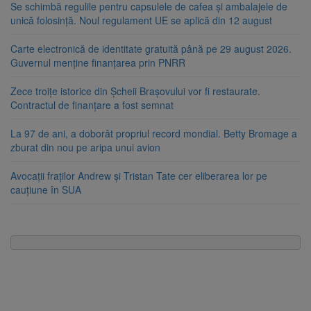
Se schimbă regulile pentru capsulele de cafea și ambalajele de
unică folosință. Noul regulament UE se aplică din 12 august
Carte electronică de identitate gratuită până pe 29 august 2026.
Guvernul menține finanțarea prin PNRR
Zece troițe istorice din Șcheii Brașovului vor fi restaurate.
Contractul de finanțare a fost semnat
La 97 de ani, a doborât propriul record mondial. Betty Bromage a
zburat din nou pe aripa unui avion
Avocații fraților Andrew și Tristan Tate cer eliberarea lor pe
cauțiune în SUA