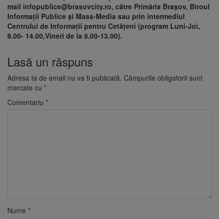
mail infopublice@brasovcity.ro, către Primăria Braşov, Biroul
Informaţii Publice şi Mass-Media sau prin intermediul
Centrului de Informaţii pentru Cetăţeni (program Luni-Joi,
8.00- 14.00,Vineri de la 8.00-13.00).
Lasă un răspuns
Adresa ta de email nu va fi publicată.
Câmpurile obligatorii sunt
marcate cu
*
Comentariu
*
Nume
*