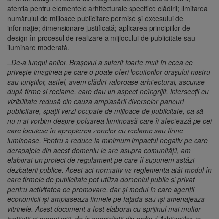
atenția pentru elementele arhitecturale specifice clădirii; limitarea
numărului de mijloace publicitare permise și excesului de
informație; dimensionare justificată; aplicarea principiilor de
design în procesul de realizare a mijlocului de publicitate sau
iluminare moderată.
,,De-a lungul anilor, Brașovul a suferit foarte mult în ceea ce
privește imaginea pe care o poate oferi locuitorilor orașului nostru
sau turiștilor, astfel, avem clădiri valoroase arhitectural, ascunse
după firme și reclame, care dau un aspect neîngrijit, intersecții cu
vizibilitate redusă din cauza amplasării diverselor panouri
publicitare, spații verzi ocupate de mijloace de publicitate, ca să
nu mai vorbim despre poluarea luminoasă care îi afectează pe cei
care locuiesc în apropierea zonelor cu reclame sau firme
luminoase. Pentru a reduce la minimum impactul negativ pe care
derapajele din acest domeniu le are asupra comunității, am
elaborat un proiect de regulament pe care îl supunem astăzi
dezbaterii publice. Acest act normativ va reglementa atât modul în
care firmele de publicitate pot utiliza domeniul public și privat
pentru activitatea de promovare, dar și modul în care agenții
economicii își amplasează firmele pe fațadă sau își amenajează
vitrinele. Acest document a fost elaborat cu sprijinul mai multor
instituții și organizații, de la specialiștii din ordinul Arhitecților, la