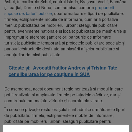
Astfel, în cartierele Șchei, centrul istoric, Brașovul Vechi, Blumăna
și, parțial, Dârste și Noua, sunt admise, conform
propunerii
supuse dezbaterii publice
, doar următoarele tipuri de publicitate:
firmele, echipamente mobile de informare, cum ar fi portative
meniu; publicitatea pe mobilierul urban; steagurile publicitare
pentru evenimente naționale și locale; publicitate pe mesh-urile și
împrejmuirile aferente șantierelor; panourile de informare
turistică; publicitate temporară și proiectele publicitare speciale și
panourile/structurile destinate amplasării afișelor publicitare și
anunțurilor de mică publicitate.
Citeste și:
Avocații fraților Andrew și Tristan Tate
cer eliberarea lor pe cauțiune în SUA
De asemenea, acest document reglementează și modul în care
pot fi realizate și amplasate firmele pe fațadele clădirilor, dar și
cum trebuie amenajate vitrinele și suprafețele vitrate.
În ceea ce privește restul orașului sunt admise următoarele tipuri
de publicitate: firmele, echipamentele mobile de informare;
publicitate pe mobilierul urban; steaguri publicitare pentru
evenimente naționale și locale; publicitate pe mesh-urile și