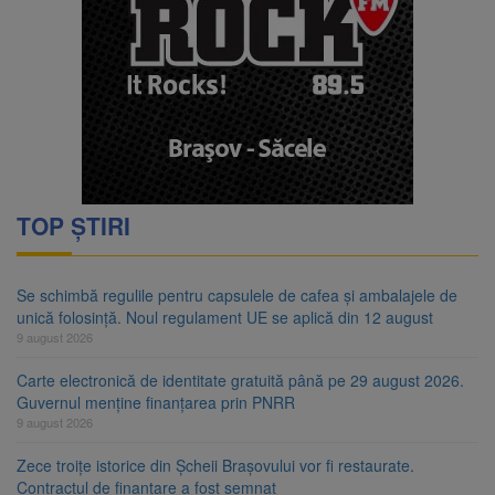
TOP ȘTIRI
Se schimbă regulile pentru capsulele de cafea și ambalajele de
unică folosință. Noul regulament UE se aplică din 12 august
9 august 2026
Carte electronică de identitate gratuită până pe 29 august 2026.
Guvernul menține finanțarea prin PNRR
9 august 2026
Zece troițe istorice din Șcheii Brașovului vor fi restaurate.
Contractul de finanțare a fost semnat