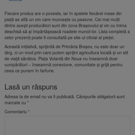
Fiecare produs are o poveste, iar în spatele fiecărei mese din
piață se află un om care muncește cu pasiune. Cei mai mulți
dintre acești producători sunt din zona Brașovului și vin cu inima
deschisă să-și împărtășească roadele muncii lor. Lista completă a
celor prezenți poate fi consultată pe site-ul oficial al pieței.
Această inițiativă, sprijinită de Primăria Brașov, nu este doar un
târg, ci un mod prin care putem sprijini agricultura locală și un stil
de viață sănătos. Piața Volantă din Noua nu înseamnă doar
cumpărături – înseamnă conexiune, comunitate și grijă pentru
ceea ce punem în farfurie.
Lasă un răspuns
Adresa ta de email nu va fi publicată.
Câmpurile obligatorii sunt
marcate cu
*
Comentariu
*