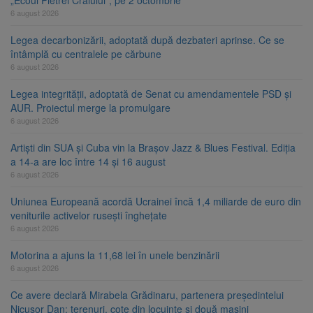
„Ecoul Pietrei Craiului”, pe 2 octombrie
6 august 2026
Legea decarbonizării, adoptată după dezbateri aprinse. Ce se
întâmplă cu centralele pe cărbune
6 august 2026
Legea integrității, adoptată de Senat cu amendamentele PSD și
AUR. Proiectul merge la promulgare
6 august 2026
Artiști din SUA și Cuba vin la Brașov Jazz & Blues Festival. Ediția
a 14-a are loc între 14 și 16 august
6 august 2026
Uniunea Europeană acordă Ucrainei încă 1,4 miliarde de euro din
veniturile activelor rusești înghețate
6 august 2026
Motorina a ajuns la 11,68 lei în unele benzinării
6 august 2026
Ce avere declară Mirabela Grădinaru, partenera președintelui
Nicușor Dan: terenuri, cote din locuințe și două mașini