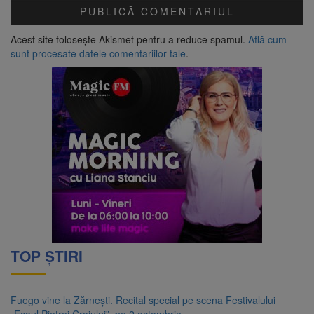
Acest site folosește Akismet pentru a reduce spamul.
Află cum
sunt procesate datele comentariilor tale
.
TOP ȘTIRI
Fuego vine la Zărnești. Recital special pe scena Festivalului