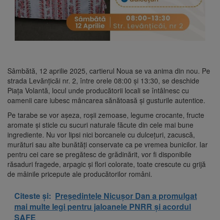
Sâmbătă, 12 aprilie 2025, cartierul Noua se va anima din nou. Pe
strada Levănțicăi nr. 2, între orele 08:00 și 13:30, se deschide
Piața Volantă, locul unde producătorii locali se întâlnesc cu
oamenii care iubesc mâncarea sănătoasă și gusturile autentice.
Pe tarabe se vor așeza, roșii zemoase, legume crocante, fructe
aromate și sticle cu sucuri naturale făcute din cele mai bune
ingrediente. Nu vor lipsi nici borcanele cu dulcețuri, zacuscă,
murături sau alte bunătăți conservate ca pe vremea bunicilor. Iar
pentru cei care se pregătesc de grădinărit, vor fi disponibile
răsaduri fragede, arpagic și flori colorate, toate crescute cu grijă
de mâinile pricepute ale producătorilor români.
Citeste și:
Președintele Nicușor Dan a promulgat
mai multe legi pentru jaloanele PNRR și acordul
SAFE