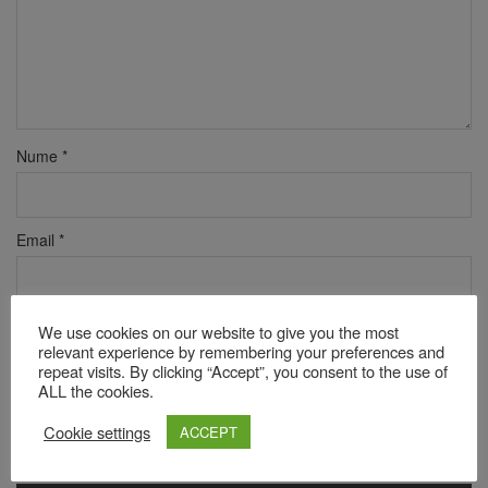
Nume
*
Email
*
Site web
We use cookies on our website to give you the most
relevant experience by remembering your preferences and
repeat visits. By clicking “Accept”, you consent to the use of
ALL the cookies.
Verificare anti-robot
Cookie settings
ACCEPT
Click pentru a începe verificarea
Friendly
Captcha ⇗