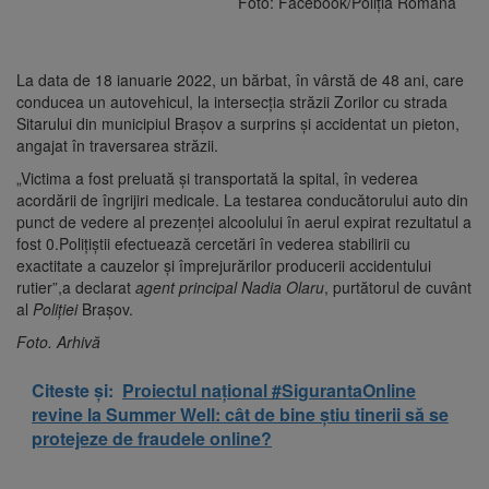
Foto: Facebook/Poliția Română
La data de 18 ianuarie 2022, un bărbat, în vârstă de 48 ani, care
conducea un autovehicul, la intersecția străzii Zorilor cu strada
Sitarului din municipiul Brașov a surprins și accidentat un pieton,
angajat în traversarea străzii.
„Victima a fost preluată și transportată la spital, în vederea
acordării de îngrijiri medicale. La testarea conducătorului auto din
punct de vedere al prezenței alcoolului în aerul expirat rezultatul a
fost 0.Polițiștii efectuează cercetări în vederea stabilirii cu
exactitate a cauzelor și împrejurărilor producerii accidentului
rutier”,a declarat
agent principal Nadia Olaru
, purtătorul de cuvânt
al
Poliţiei
Braşov.
Foto. Arhivă
Citeste și:
Proiectul național #SigurantaOnline
revine la Summer Well: cât de bine știu tinerii să se
protejeze de fraudele online?