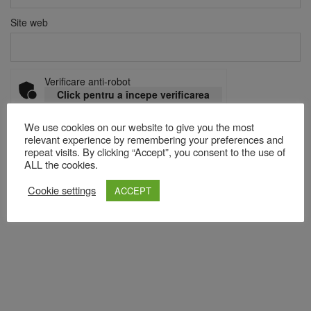
Site web
Verificare anti-robot
Click pentru a începe verificarea
Friendly
Captcha ⇗
We use cookies on our website to give you the most
relevant experience by remembering your preferences and
repeat visits. By clicking “Accept”, you consent to the use of
ALL the cookies.
Acest site folosește Akismet pentru a reduce spamul.
Află cum
sunt procesate datele comentariilor tale
.
Cookie settings
ACCEPT