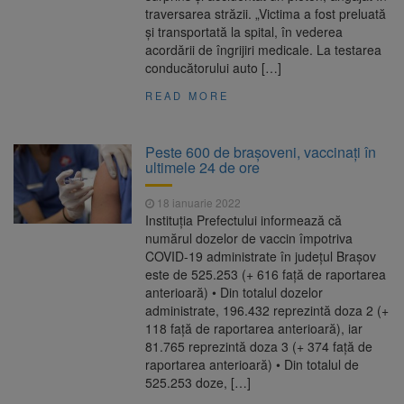
traversarea străzii. „Victima a fost preluată
și transportată la spital, în vederea
acordării de îngrijiri medicale. La testarea
conducătorului auto […]
READ MORE
Peste 600 de braşoveni, vaccinaţi în
ultimele 24 de ore
18 ianuarie 2022
Instituția Prefectului informează că
numărul dozelor de vaccin împotriva
COVID-19 administrate în județul Brașov
este de 525.253 (+ 616 față de raportarea
anterioară) • Din totalul dozelor
administrate, 196.432 reprezintă doza 2 (+
118 față de raportarea anterioară), iar
81.765 reprezintă doza 3 (+ 374 față de
raportarea anterioară) • Din totalul de
525.253 doze, […]