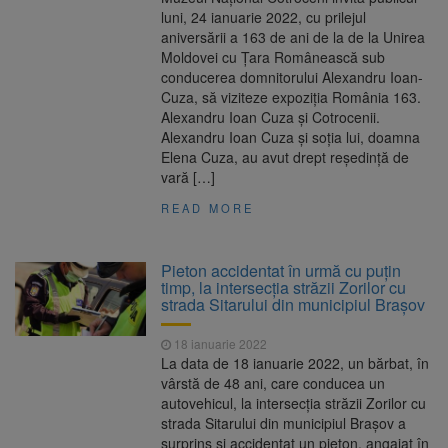
luni, 24 ianuarie 2022, cu prilejul
aniversării a 163 de ani de la de la Unirea
Moldovei cu Ţara Românească sub
conducerea domnitorului Alexandru Ioan-
Cuza, să viziteze expoziția România 163.
Alexandru Ioan Cuza şi Cotrocenii.
Alexandru Ioan Cuza și soția lui, doamna
Elena Cuza, au avut drept reşedinţă de
vară […]
READ MORE
Pieton accidentat în urmă cu puțin
timp, la intersecția străzii Zorilor cu
strada Sitarului din municipiul Brașov
18 ianuarie 2022
La data de 18 ianuarie 2022, un bărbat, în
vârstă de 48 ani, care conducea un
autovehicul, la intersecția străzii Zorilor cu
strada Sitarului din municipiul Brașov a
surprins și accidentat un pieton, angajat în