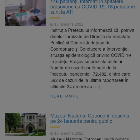
146 pacienţi, internaţi în spitalele
are loc între 14 și 16 august
braşovene cu COVID-19. 18 persoane
Uniunea Europeană acordă
6 august 2026
sunt la ATI
Ucrainei încă 1,4 miliarde de euro din
veniturile activelor rusești înghețate
18 ianuarie 2022
Motorina a ajuns la 11,68 lei
6 august 2026
Instituția Prefectului informează că, potrivit
în unele benzinării
datelor furnizate de Direcția de Sănătate
Publică și Centrul Județean de
Fuego vine la Zărnești.
6 august 2026
Coordonare și Conducere a Intervenției,
Recital special pe scena Festivalului „Ecoul
situația epidemiologică privind COVID-19
Pietrei Craiului”, pe 2 octombrie
în județul Brașov se prezintă astfel:■
Număr de cazuri confirmate de la
începutul pandemiei: 72.482, dintre care
562 de cazuri de la ultima raportare■ În
ultimele 24 de ore au […]
READ MORE
Muzeul Național Cotroceni, deschis
pe 24 ianuarie pentru public
18 ianuarie 2022
Muzeul Național Cotroceni invită publicul