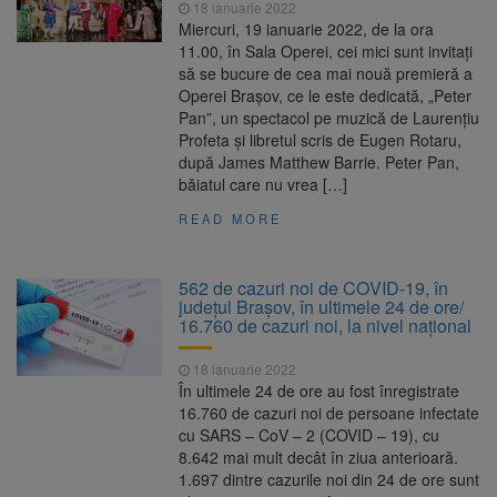
18 ianuarie 2022
Miercuri, 19 ianuarie 2022, de la ora
11.00, în Sala Operei, cei mici sunt invitați
să se bucure de cea mai nouă premieră a
Operei Brașov, ce le este dedicată, „Peter
Pan”, un spectacol pe muzică de Laurențiu
Profeta și libretul scris de Eugen Rotaru,
după James Matthew Barrie. Peter Pan,
băiatul care nu vrea […]
READ MORE
562 de cazuri noi de COVID-19, în
judeţul Brașov, în ultimele 24 de ore/
16.760 de cazuri noi, la nivel naţional
18 ianuarie 2022
În ultimele 24 de ore au fost înregistrate
16.760 de cazuri noi de persoane infectate
cu SARS – CoV – 2 (COVID – 19), cu
8.642 mai mult decât în ziua anterioară.
1.697 dintre cazurile noi din 24 de ore sunt