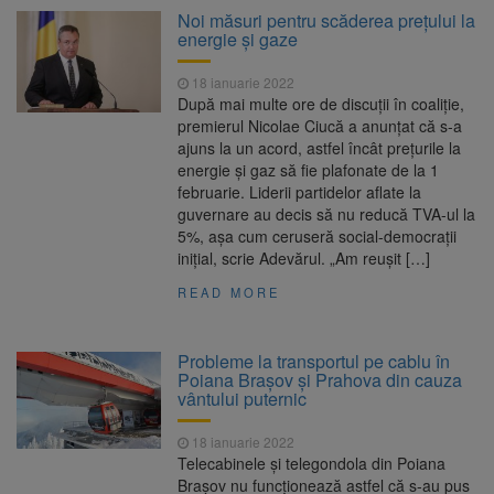
Noi măsuri pentru scăderea prețului la
energie și gaze
18 ianuarie 2022
După mai multe ore de discuţii în coaliţie,
premierul Nicolae Ciucă a anunţat că s-a
ajuns la un acord, astfel încât preţurile la
energie şi gaz să fie plafonate de la 1
februarie. Liderii partidelor aflate la
guvernare au decis să nu reducă TVA-ul la
5%, aşa cum ceruseră social-democraţii
iniţial, scrie Adevărul. „Am reuşit […]
READ MORE
Probleme la transportul pe cablu în
Poiana Brașov și Prahova din cauza
vântului puternic
18 ianuarie 2022
Telecabinele și telegondola din Poiana
Brașov nu funcționează astfel că s-au pus