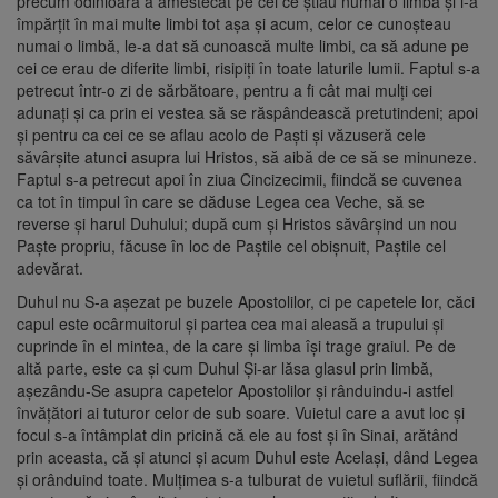
precum odinioară a amestecat pe cei ce ştiau numai o limbă şi i-a
împărţit în mai multe limbi tot aşa şi acum, celor ce cunoşteau
numai o limbă, le-a dat să cunoască multe limbi, ca să adune pe
cei ce erau de diferite limbi, risipiţi în toate laturile lumii. Faptul s-a
petrecut într-o zi de sărbătoare, pentru a fi cât mai mulţi cei
adunaţi şi ca prin ei vestea să se răspândească pretutindeni; apoi
şi pentru ca cei ce se aflau acolo de Paşti şi văzuseră cele
săvârşite atunci asupra lui Hristos, să aibă de ce să se minuneze.
Faptul s-a petrecut apoi în ziua Cincizecimii, fiindcă se cuvenea
ca tot în timpul în care se dăduse Legea cea Veche, să se
reverse şi harul Duhului; după cum şi Hristos săvârşind un nou
Paşte propriu, făcuse în loc de Paştile cel obişnuit, Paştile cel
adevărat.
Duhul nu S-a aşezat pe buzele Apostolilor, ci pe capetele lor, căci
capul este ocârmuitorul şi partea cea mai aleasă a trupului şi
cuprinde în el mintea, de la care şi limba îşi trage graiul. Pe de
altă parte, este ca şi cum Duhul Şi-ar lăsa glasul prin limbă,
aşezându-Se asupra capetelor Apostolilor şi rânduindu-i astfel
învăţători ai tuturor celor de sub soare. Vuietul care a avut loc şi
focul s-a întâmplat din pricină că ele au fost şi în Sinai, arătând
prin aceasta, că şi atunci şi acum Duhul este Acelaşi, dând Legea
şi orânduind toate. Mulţimea s-a tulburat de vuietul suflării, fiindcă