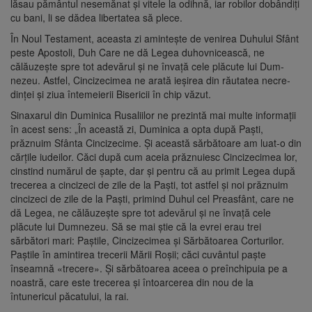
lăsau pământul nesemănat şi vitele la odihnă, iar robilor dobândiţi
cu bani, li se dădea libertatea să plece.
În Noul Testament, aceasta zi aminteşte de venirea Duhului Sfânt
peste Apostoli, Duh Care ne dă Legea duhovnicească, ne
călăuzeşte spre tot adevărul şi ne învaţă cele plăcute lui Dum­
nezeu. Astfel, Cincizecimea ne arată ieşirea din răutatea necre­
dinţei şi ziua întemeierii Bise­ricii în chip văzut.
Sinaxarul din Duminica Rusaliilor ne prezintă mai multe informații
în acest sens: „În această zi, Duminica a opta după Paşti,
prăznuim Sfânta Cincizecime. Şi această sărbătoare am luat-o din
cărţile iudeilor. Căci după cum aceia prăznuiesc Cincizecimea lor,
cinstind numărul de şapte, dar şi pentru că au primit Legea după
trecerea a cincizeci de zile de la Paşti, tot astfel şi noi prăznuim
cincizeci de zile de la Paşti, primind Duhul cel Preasfânt, care ne
dă Legea, ne călăuzeşte spre tot adevărul şi ne învaţă cele
plăcute lui Dumnezeu. Să se mai ştie că la evrei erau trei
sărbători mari: Paştile, Cincizecimea şi Sărbătoarea Corturilor.
Paştile în amintirea tre­cerii Mării Roşii; căci cuvântul paşte
înseamnă «trecere». Şi sărbătoarea aceea o preînchipuia pe a
noastră, care este trecerea şi întoarcerea din nou de la
întunericul păcatului, la rai.