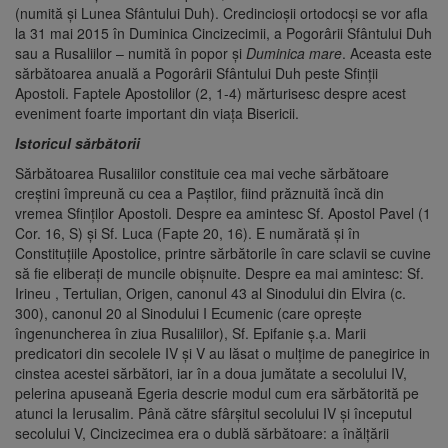
(numită şi Lunea Sfântului Duh). Credincioşii ortodocşi se vor afla
la 31 mai 2015 în Duminica Cincizecimii, a Pogorârii Sfântului Duh
sau a Rusaliilor – numită în popor şi
Duminica mare
. Aceasta este
sărbătoarea anuală a Pogorârii Sfântului Duh peste Sfinţii
Apostoli. Faptele Apostolilor (2, 1-4) mărturisesc despre acest
eveniment foarte important din viaţa Bisericii.
Istoricul sărbătorii
Sărbătoarea Rusaliilor constituie cea mai veche sărbătoare
creştini împreună cu cea a Paştilor, fiind prăznuită încă din
vremea Sfinţilor Apostoli. Despre ea amintesc Sf. Apostol Pavel (1
Cor. 16, S) şi Sf. Luca (Fapte 20, 16). Ε numărată şi în
Constituţiile Apostolice, printre sărbătorile în care sclavii se cuvine
să fie eliberaţi de muncile obişnuite. Despre ea mai amintesc: Sf.
Irineu , Tertulian, Origen, canonul 43 al Sinodului din Elvira (c.
300), canonul 20 al Sinodului I Ecumenic (care opreşte
îngenuncherea în ziua Rusaliilor), Sf. Epifanie ş.a. Marii
predicatori din secolele IV şi V au lăsat o mulţime de panegirice in
cinstea acestei sărbători, iar în a doua jumătate a secolului IV,
pelerina apuseană Egeria descrie modul cum era sărbătorită pe
atunci la Ierusalim. Până către sfârşitul secolului IV şi începutul
secolului V, Cincizecimea era o dublă sărbătoare: a înălţării