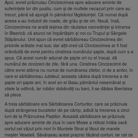
Apoi, evreii prăznuiau Cincizecimea spre aducere aminte de
suferinţele lor din pustiu, cum şi de multele necazuri prin care au
trecut, până să ajungă în pământul făgăduinţei. Că numai după
aceea s-au îndulcit de roade, de grâu şi de vin. Nouă, însă,
Cincizecimea ne arată ieşirea din răutatea necredinţei şi intrarea
în Biserică; că atunci ne împărtăşim şi noi cu Trupul şi Sângele
Stăpânului. Unii spun că evreii sărbătoreau Cincizecimea din
pricinile arătate mai sus; dar alţii cred că Cincizecimea ar fi fost
orânduită de evrei pentru cinstirea numărului şapte, după cum s-a
spus. Că acest număr adunat de şapte ori cu el însuşi, dă
numărul de cincizeci de zile, fără una. Cinstirea Cincizecimii de
către evrei atârna nu numai de numărarea zilelor, ci de a anilor, în
care ei sărbătoreau Jubileul; aceasta cădea după trecerea a de
şapte ori şapte ani. în acel an ei lăsau pământul nesemănat şi
vitele la odihnă, iar robilor dobân­diţi cu bani, li se dădea libertatea
să plece.
A treia sărbătoare era Sărbătoarea Cor­turilor, care se prăznuia
după strângerea bucatelor de pe câmp, adică la trecerea a cinci
luni de la Prăznuirea Paştilor. Această sărbă­toare se prăznuia
spre aducere aminte de ziua în care Moise a ridicat întâia oară
cortul cel văzut prin nori în Muntele Sinai şi făcut de marele
meşter Veseleil. Săvârşeau acest praznic făcând corturi, iar cei ce