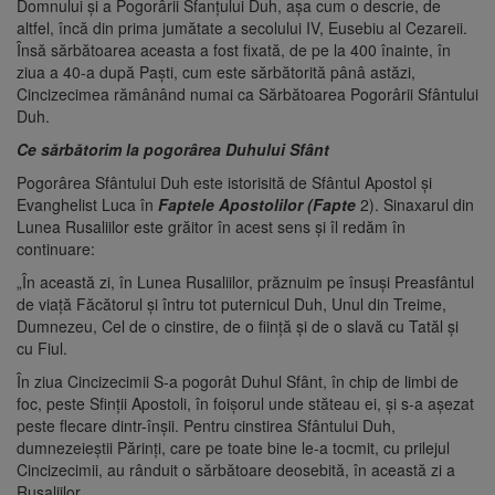
Domnului şi a Pogorârii Sfanţului Duh, aşa cum o descrie, de
altfel, încă din prima jumătate a secolului IV, Eusebiu al Cezareii.
Însă sărbătoarea aceasta a fost fixată, de pe la 400 înainte, în
ziua a 40-a după Paşti, cum este sărbătorită pânâ astăzi,
Cincizecimea rămânând numai ca Sărbătoarea Pogorârii Sfântului
Duh.
Ce sărbătorim la pogorârea Duhului Sfânt
Pogorârea Sfântului Duh este istorisită de Sfântul Apostol şi
Evanghelist Luca în
Faptele Apos­tolilor
(Fapte
2). Sinaxarul din
Lunea Rusaliilor este grăitor în acest sens și îl redăm în
continuare:
„În această zi, în Lunea Rusaliilor, prăznuim pe însuşi Preasfântul
de viaţă Făcătorul şi întru tot puternicul Duh, Unul din Treime,
Dumnezeu, Cel de o cinstire, de o fiinţă şi de o slavă cu Tatăl şi
cu Fiul.
În ziua Cincizecimii S-a pogorât Duhul Sfânt, în chip de limbi de
foc, peste Sfinţii Apostoli, în foişorul unde stăteau ei, şi s-a aşezat
peste flecare dintr-înşii. Pentru cinstirea Sfântului Duh,
dumnezeieştii Părinţi, care pe toate bine le-a tocmit, cu prilejul
Cincizecimii, au rânduit o sărbătoare deosebită, în această zi a
Rusaliilor.