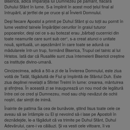
Biserica, adică Împărăţia lui Dumnezeu pe pământ, flacăra
Duhului Sfânt în lume. S-a împlinit în acest mod ţelul final al
întrupării, al jertfei de pe cruce şi al Învierii Domnului.
Deşi fiecare Apostol a primit pe Duhul Sfânt şi cu toţii au pornit în
lume vestind tainele Împărăţiei cerurilor în graiul tuturor
popoarelor, deşi cei ce s-au botezat erau „bărbaţi cucernici din
toate neamurile care sunt sub cer“, s-a creat atunci o unitate
nouă, spirituală, un aşezământ în care toate se adună ca
mădularele într-un trup, formând Biserica, Trupul cel tainic al lui
Hristos. Iată dar că Rusaliile sunt ziua întemeierii Bisericii creştine
ca instituţie divino-umană.
Cincizecimea, adică a 50-a zi de la Învierea Domnului, este ziua
voită de Tatăl, făgăduită de Fiul şi împlinită de Sfântul Duh. Este
ziua deplinei revelaţii a Sfintei Treimi în lume: crearea, mântuirea
şi sfinţirea. În această zi se inaugurează un nou mod de legătură
între cei ce cred şi Dumnezeu, mod sau chip nevăzut de ochii
noştri, dar simţit de inimă.
Înainte de patima Sa cea de bunăvoie, ştiind Iisus toate cele ce
aveau să se întâmple cu El şi nevoind să-i lase pe Apostoli în
deznădejde, le-a făgăduit că va trimite pe Duhul Sfânt, Duhul
Adevărului, care-i va călăuzi. Şi va vesti cele viitoare, îi va