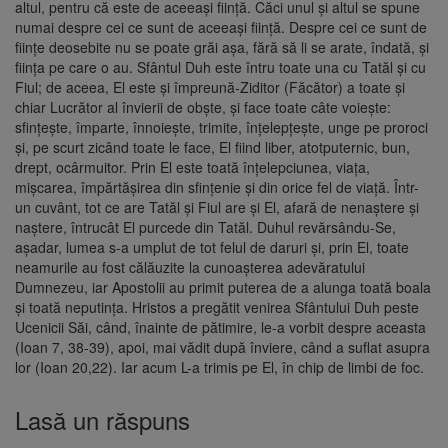
altul, pentru că este de aceeaşi fiinţă. Căci unul şi altul se spune
numai despre cei ce sunt de aceeaşi fiinţă. Despre cei ce sunt de
fiinţe deosebite nu se poate grăi aşa, fără să li se arate, îndată, şi
fiinţa pe care o au. Sfântul Duh este întru toate una cu Tatăl şi cu
Fiul; de aceea, El este şi împreună-Ziditor (Fă­cător) a toate şi
chiar Lucrător al învierii de obşte, şi face toate câte voieşte:
sfinţeşte, împarte, înnoieşte, trimite, înţelepţeşte, unge pe proroci
şi, pe scurt zicând toate le face, El fiind liber, atotputernic, bun,
drept, ocârmuitor. Prin El este toată în­ţelepciunea, viaţa,
mişcarea, îm­părtăşirea din sfinţenie şi din orice fel de viaţă. Într-
un cuvânt, tot ce are Tatăl şi Fiul are şi El, afară de nenaştere şi
naştere, întrucât El purcede din Tatăl. Duhul revărsându-Se,
aşadar, lumea s-a umplut de tot felul de daruri şi, prin El, toate
neamu­rile au fost călăuzite la cunoaş­terea adevăratului
Dumnezeu, iar Apostolii au primit puterea de a alunga toată boala
şi toată neputinţa. Hristos a pregătit venirea Sfântului Duh peste
Ucenicii Săi, când, înainte de pătimire, le-a vor­bit despre aceasta
(Ioan 7, 38-39), apoi, mai vădit după înviere, când a suflat asupra
lor (Ioan 20,22). Iar acum L-a trimis pe El, în chip de limbi de foc.
Lasă un răspuns