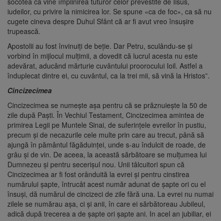
socotea că vine împlinirea tuturor celor prevestite de Iisus,
iudeilor, cu privire la nimicirea lor. Se spune «ca de foc», ca să nu
cugete cineva despre Duhul Sfânt că ar fi avut vreo însuşire
trupească.
Apostolii au fost învinuiţi de beţie. Dar Petru, sculându-se şi
vorbind în mijlocul mulţimii, a dovedit că lucrul acesta nu este
adevărat, aducând mărturie cuvântului proorocului Ioil. Astfel a
înduplecat dintre ei, cu cuvântul, ca la trei mii, să vină la Hristos”.
Cincizecimea
Cincizecimea se numeşte aşa pentru că se prăznuieşte la 50 de
zile după Paşti. În Vechiul Testament, Cincizecimea amintea de
primirea Legii pe Muntele Sinai, de suferinţele evreilor în pustiu,
precum şi de necazurile cele multe prin care au trecut, până să
ajungă în pământul făgăduinței, unde s-au îndulcit de roade, de
grâu şi de vin. De aceea, la această sărbătoare se mulţumea lui
Dumnezeu şi pentru secerişul nou. Unii tâlcuitori spun că
Cincizecimea ar fi fost orânduită la evrei şi pentru cinstirea
numărului şapte, întru­cât acest număr adunat de şapte ori cu el
însuşi, dă numărul de cincizeci de zile fără una. La evrei nu numai
zilele se numărau aşa, ci şi anii, în care ei sărbătoreau Jubileul,
adică după trecerea a de șapte ori şapte ani. In acel an jubiliar, ei