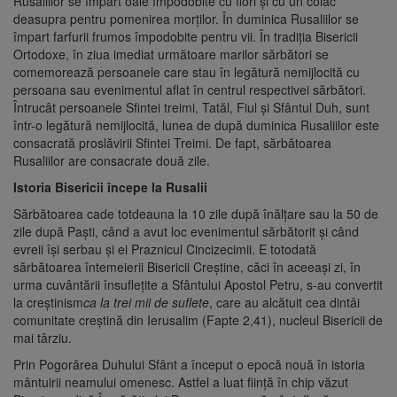
Rusaliilor se împart oale împodobite cu flori şi cu un colac
deasupra pentru pomenirea morţilor. În duminica Rusaliilor se
împart farfurii frumos împodobite pentru vii. În tradiţia Bisericii
Ortodoxe, în ziua imediat următoare marilor sărbători se
comemorează persoanele care stau în legătură nemijlocită cu
persoana sau evenimentul aflat în centrul respectivei sărbători.
Întrucât persoanele Sfintei treimi, Tatăl, Fiul şi Sfântul Duh, sunt
într-o legătură nemijlocită, lunea de după duminica Rusaliilor este
consacrată proslăvirii Sfintei Treimi. De fapt, sărbătoarea
Rusaliilor are consacrate două zile.
Istoria Bisericii începe la Rusalii
Sărbătoarea cade totdeauna la 10 zile după înălţare sau la 50 de
zile după Paşti, când a avut loc evenimentul sărbătorit şi când
evreii îşi serbau şi ei Praznicul Cincizecimii. Ε totodată
sărbătoarea întemeierii Bisericii Creştine, căci în aceeaşi zi, în
urma cuvântării însufleţite a Sfântului Apostol Petru, s-au convertit
la creştinism
ca la trei mii de suflete
, care au alcătuit cea dintâi
comunitate creştină din Ierusalim (Fapte 2,41), nucleul Bisericii de
mai târziu.
Prin Pogorârea Duhului Sfânt a început o epocă nouă în istoria
mântuirii neamului omenesc. Astfel a luat fiinţă în chip văzut