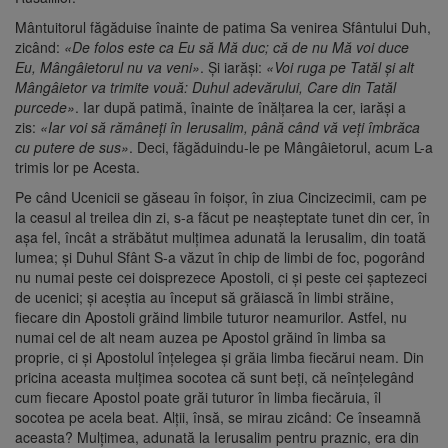
Mântuitorul făgăduise înainte de patima Sa venirea Sfântului Duh,
zicând:
«De folos este ca Eu să Mă duc; că de nu Mă voi duce
Eu, Mângâietorul nu va veni»
. Şi iarăşi:
«Voi ruga pe Tatăl şi alt
Mângâietor va trimite vouă: Duhul adevărului, Care din Tatăl
purcede»
. Iar după patimă, înainte de înălţarea la cer, iarăşi a
zis:
«Iar voi să rămâneţi în Ierusalim, până când vă veţi îmbrăca
cu putere de sus»
. Deci, făgăduindu-le pe Mângâietorul, acum L-a
trimis lor pe Acesta.
Pe când Ucenicii se găseau în foişor, în ziua Cincizecimii, cam pe
la ceasul al treilea din zi, s-a făcut pe neaşteptate tunet din cer, în
aşa fel, încât a străbătut mulţimea adunată la Ierusalim, din toată
lumea; şi Duhul Sfânt S-a văzut în chip de limbi de foc, pogorând
nu numai peste cei doisprezece Apostoli, ci şi peste cei şaptezeci
de ucenici; şi aceştia au început să grăiască în limbi străine,
fiecare din Apostoli grăind limbile tuturor neamurilor. Astfel, nu
numai cel de alt neam auzea pe Apostol grăind în limba sa
proprie, ci şi Apostolul înţelegea şi grăia limba fiecărui neam. Din
pricina aceasta mulţimea socotea că sunt beţi, că neînţelegând
cum fiecare Apostol poate grăi tuturor în limba fiecăruia, îl
socotea pe acela beat. Alţii, însă, se mirau zicând: Ce înseamnă
aceasta? Mulţimea, adunată la Ierusalim pentru praznic, era din