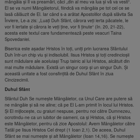
mângâia şi Îl va preamări, căci „din al meu va lua şi vă va vesti“.
El se va numi Mângâietorul, fiindcă va mângâia pe tot cel ce se
lasă călăuzit de El. Iar când s-a arătat Apostolilor după slăvita Sa
Înviere, Le-a zis: „Luaţi Duh Sfânt, cărora veţi ierta păcatele, le
vor fi iertate şi cărora le veţi ţine, vor fi ţinute“ (In. 20, 21-22),
acesta este textul care fundamentează peste veacuri Taina
Spovedaniei.
Biserica este aşadar Hristos în toţi, uniţi prin lucrarea Sfântului
Duh într-un chip viu şi indisolubil. Iisus Hristos şi toţi credincioşii
sunt mădulare ale aceluiaşi Trup tainic al lui Hristos, alcătuit din
mai multe mădulare. Există un singur corp şi un singur Duh. Şi
această unitate a fost consfinţită de Duhul Sfânt în ziua
Cincizecimii.
Duhul Sfânt
Sfântul Duh Se numeşte Mân­gâietor, ca Unul Care are putere să
ne mângâie şi să ne aline; că pe El L-am primit în locul lui Hristos.
Şi El mijloceşte, cu gra­iuri nespuse, pentru noi către Dumnezeu,
ocrotindu-ne ca un iubitor de oameni, ca şi Hristos, că şi Hristos
este Mângâietor, pentru că zice Apostolul: Avem Mângâietor către
Tatăl pe Iisus Hristos Cel drept (1 Ioan 2,1). De aceea, Duhul
Sfânt se mai numeşte şi alt Mângâietor (Ioan 14,16). Se numeşte