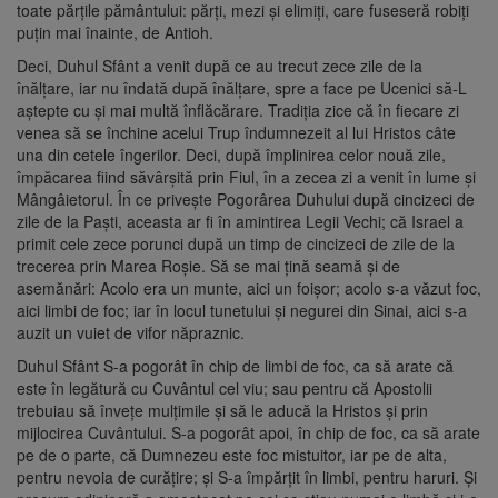
toate părţile pământului: părţi, mezi şi elimiţi, care fuseseră robiţi
puţin mai înainte, de Antioh.
Deci, Duhul Sfânt a venit după ce au trecut zece zile de la
înălţare, iar nu îndată după înălţare, spre a face pe Ucenici să-L
aştepte cu şi mai multă înflăcărare. Tradiţia zice că în fiecare zi
venea să se închine acelui Trup îndumnezeit al lui Hristos câte
una din cetele îngerilor. Deci, după împlinirea celor nouă zile,
împăcarea fiind săvârşită prin Fiul, în a zecea zi a venit în lume şi
Mângâietorul. În ce priveşte Pogorârea Duhului după cincizeci de
zile de la Paşti, aceasta ar fi în amintirea Legii Vechi; că Israel a
primit cele zece porunci după un timp de cincizeci de zile de la
trecerea prin Marea Roşie. Să se mai ţină seamă şi de
asemănări: Acolo era un munte, aici un foişor; acolo s-a văzut foc,
aici limbi de foc; iar în locul tunetului şi negurei din Sinai, aici s-a
auzit un vuiet de vifor năpraznic.
Duhul Sfânt S-a pogorât în chip de limbi de foc, ca să arate că
este în legătură cu Cuvântul cel viu; sau pentru că Apostolii
trebuiau să înveţe mulţimile şi să le aducă la Hristos şi prin
mijlocirea Cuvântului. S-a pogorât apoi, în chip de foc, ca să arate
pe de o parte, că Dumnezeu este foc mistuitor, iar pe de alta,
pentru nevoia de curăţire; şi S-a împărţit în limbi, pentru haruri. Şi