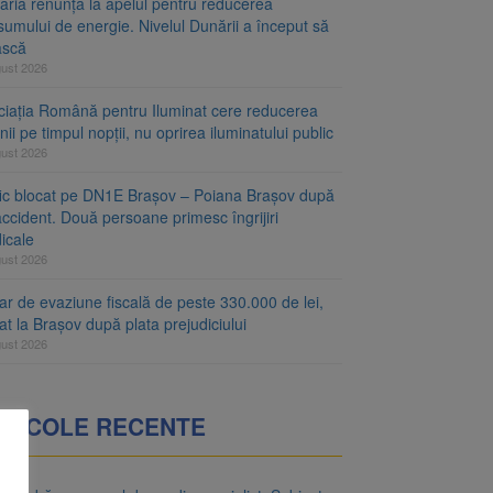
aria renunță la apelul pentru reducerea
umului de energie. Nivelul Dunării a început să
ască
gust 2026
ciația Română pentru Iluminat cere reducerea
nii pe timpul nopții, nu oprirea iluminatului public
gust 2026
fic blocat pe DN1E Brașov – Poiana Brașov după
ccident. Două persoane primesc îngrijiri
icale
gust 2026
r de evaziune fiscală de peste 330.000 de lei,
at la Brașov după plata prejudiciului
gust 2026
RTICOLE RECENTE