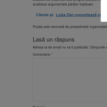
analizeze argumentele părților implicate.
Citeste și:
Luiza Zan concertează viner
Poziția este semnată de președintele organizație
Lasă un răspuns
Adresa ta de email nu va fi publicată.
Câmpurile o
Comentariu
*
Nume
*