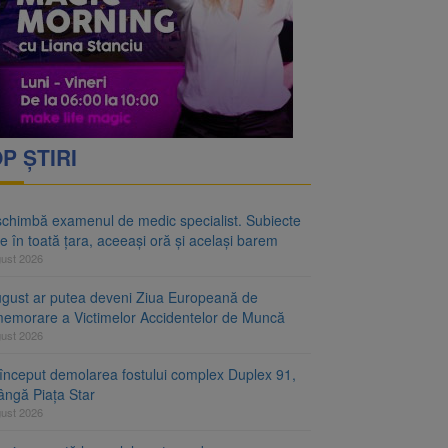
rimesc îngrijiri
oră și același barem
P ȘTIRI
schimbă examenul de medic specialist. Subiecte
e în toată țara, aceeași oră și același barem
gust 2026
ugust ar putea deveni Ziua Europeană de
emorare a Victimelor Accidentelor de Muncă
gust 2026
început demolarea fostului complex Duplex 91,
ângă Piața Star
gust 2026