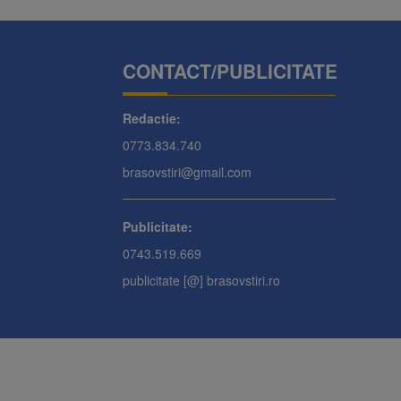
CONTACT/PUBLICITATE
Redactie:
0773.834.740
brasovstiri@gmail.com
Publicitate:
0743.519.669
publicitate [@] brasovstiri.ro