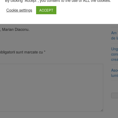
By clicking “Accept”, you consent to the use of ALL the cookies.
Se 
unic
Cookie settings
ACCEPT
i la Cetatea Rupea, în cadrul Săptămânii Haferland
8 a
Com
i, Marian Diaconu.
Am 
de l
Ung
bligatorii sunt marcate cu
*
cons
cre
Aso
lumi