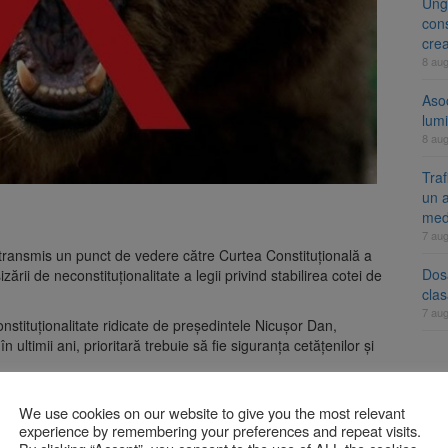
Ung
cons
cre
8 au
Aso
lumi
8 au
Tra
un a
med
7 au
 transmis un punct de vedere către Curtea Constituțională a
Dosa
rii de neconstituționalitate a legii privind stabilirea cotei de
clas
7 au
nstituționalitate ridicate de președintele Nicușor Dan,
 ultimii ani, prioritară trebuie să fie siguranța cetățenilor și
A
i afirmă că isi exprimă convingerea că CCR va ține cont de
We use cookies on our website to give you the most relevant
econstituționalitate..
experience by remembering your preferences and repeat visits.
 de 24 iunie 2026, urmând ca judecătorii constituționali să