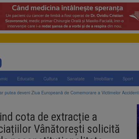
omic
Educatie
Cultura
Sanatate
Imobiliare
Sport
 ar putea deveni Ziua Europeană de Comemorare a Victimelor Acciden
t demolarea fostului complex Duplex 91, de lângă Piața Star
vind cota de extracție a
enunță la apelul pentru reducerea consumului de energie. Nivelul Dunăr
iațiilor Vânătorești solicită
 Română pentru Iluminat cere reducerea luminii pe timpul nopții, nu opri