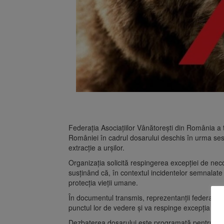
Federația Asociațiilor Vânătorești din România a
României în cadrul dosarului deschis în urma sesiză
extracție a urșilor.
Organizația solicită respingerea excepției de neco
susținând că, în contextul incidentelor semnalate în
protecția vieții umane.
În documentul transmis, reprezentanții federație
punctul lor de vedere și va respinge excepția de n
Dezbaterea dosarului este programată pentru data