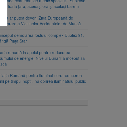
schimbă examenul de medic specialist. Subiecte
e în toată țara, aceeași oră și același barem
ugust ar putea deveni Ziua Europeană de
emorare a Victimelor Accidentelor de Muncă
început demolarea fostului complex Duplex 91,
ângă Piața Star
aria renunță la apelul pentru reducerea
umului de energie. Nivelul Dunării a început să
ască
ciația Română pentru Iluminat cere reducerea
nii pe timpul nopții, nu oprirea iluminatului public