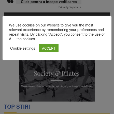
Click pentru a începe verificarea
Friendly
Captcha ⇗
We use cookies on our website to give you the most
Acest site folosește Akismet pentru a reduce spamul.
Află cum
relevant experience by remembering your preferences and
sunt procesate datele comentariilor tale
.
repeat visits. By clicking “Accept”, you consent to the use of
ALL the cookies.
Cookie settings
ACCEPT
TOP ȘTIRI