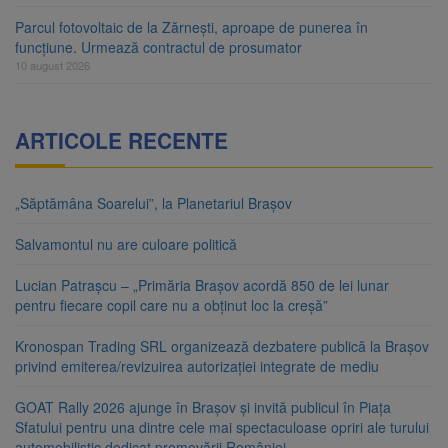
Parcul fotovoltaic de la Zărnești, aproape de punerea în
funcțiune. Urmează contractul de prosumator
10 august 2026
ARTICOLE RECENTE
„Săptămâna Soarelui”, la Planetariul Brașov
Salvamontul nu are culoare politică
Lucian Patrașcu – „Primăria Brașov acordă 850 de lei lunar
pentru fiecare copil care nu a obținut loc la creșă”
Kronospan Trading SRL organizează dezbatere publică la Brașov
privind emiterea/revizuirea autorizației integrate de mediu
GOAT Rally 2026 ajunge în Brașov și invită publicul în Piața
Sfatului pentru una dintre cele mai spectaculoase opriri ale turului
automobilistic dedicat promovării României