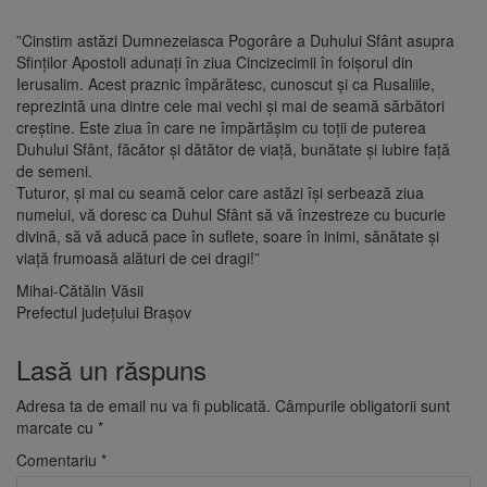
”Cinstim astăzi Dumnezeiasca Pogorâre a Duhului Sfânt asupra
Sfinţilor Apostoli adunaţi în ziua Cincizecimii în foişorul din
Ierusalim. Acest praznic împărătesc, cunoscut și ca Rusaliile,
reprezintă una dintre cele mai vechi și mai de seamă sărbători
creștine. Este ziua în care ne împărtășim cu toții de puterea
Duhului Sfânt, făcător și dătător de viață, bunătate și iubire față
de semeni.
Tuturor, și mai cu seamă celor care astăzi își serbează ziua
numelui, vă doresc ca Duhul Sfânt să vă înzestreze cu bucurie
divină, să vă aducă pace în suflete, soare în inimi, sănătate și
viață frumoasă alături de cei dragi!”
Mihai-Cătălin Văsii
Prefectul județului Brașov
Lasă un răspuns
Adresa ta de email nu va fi publicată.
Câmpurile obligatorii sunt
marcate cu
*
Comentariu
*