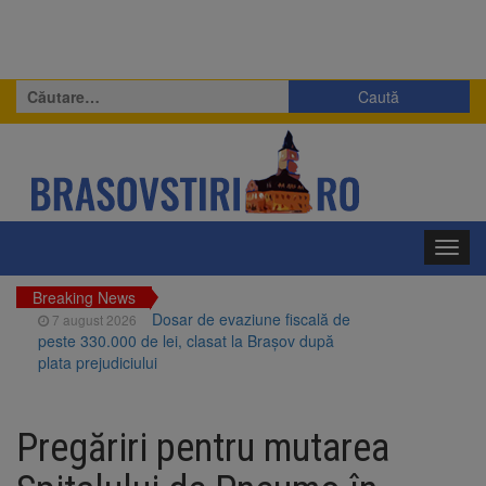
Caută
după:
Toggl
navig
Breaking News
Dosar de evaziune fiscală de
7 august 2026
peste 330.000 de lei, clasat la Brașov după
plata prejudiciului
Primăria Brașov amenință cu
7 august 2026
sistarea plăților către Brai-Cata și Comprest.
Pregăriri pentru mutarea
Motivul: platforme de gunoi neigienizate