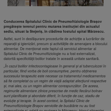
Conducerea Spitalului Clinic de Pneumoftiziologie Braşov
pregăteşte terenul pentru mutarea instituţiei din actualul
sediu, situat la Stejeriş, în clădirea fostului spital Mârzescu.
Astfel, sunt în desfăşurare procedurile de achiziţie a lucrărilor de
reparaţii şi igienizări, precum şi activităţile de amenajare a blocului
alimentar. De menţionat este faptul că serviciul alimentar al
Spitalului Clinic de Pneumoftiziologie nu a fost externalizat,
datorită specificităţii bolilor tratate în această unitate sanitară.
„În cazul bolilor infectocontagioase în general și al tuberculozei în
particular, fiind vorba de boli consumptive, pentru obținerea
succesului terapeutic este necesar ca tratamentul medicamentos
să fie completat cu un regim de viață adaptat afecțiunii respective
și, mai ales, cu un regim alimentar corespunzător. De aceea,
regimurile alimentare zilnice prescrise de medic fiecărui bolnav
sunt planificate și abordate diferit, în funcție de caz, stadiu de
evoluție și terapie. În acest context, la Spitalul Clinic de
Pneumoftiziologie Brașov serviciile de bucătărie nu au fost
externalizate și, odată cu mutarea la Mârzescu, blocul alimentar