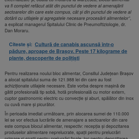
va fi complet refăcut atât din punctul de vedere al amenajării
sectoarelor din care este compus, cât și din punctul de vedere al
dotării cu utilajele și agregatele necesare procesării alimentelor”
,
a explicat managerul Spitalului Clinic de Pneumoftiziologie, dr.
Dan Moraru.
Citeste și:
Cultură de canabis ascunsă într-o
pădure, aproape de Brașov. Peste 17 kilograme de
plante, descoperite de polițiști
Pentru realizarea noului bloc alimentar, Consiliul Județean Brașov
a alocat spitalului suma de 121.988 lei din care au fost
achiziţionate utilajele necesare. Este vorba despre mașină de
gătit profesională tip sobă, hotă profesională cu motor extern,
cuptor gastronomic electric cu convecție și aburi, spălător din inox
cu cuvă mare și picurător.
În perioada imediat următoare, prin alocarea sumei de 110.000
lei se vor efectua lucrările de amenajare a sectoarelor din care
este compus blocul alimentar, respectiv: recepţia şi depozitarea
produselor alimentare neprelucrate, spaţii pentru prelucrări
primare și spaţii pentru prelucrări finale, loc pentru depozitarea