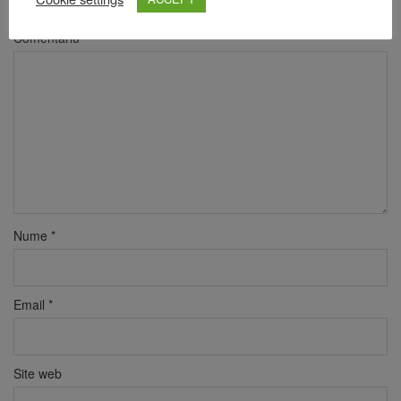
marcate cu
*
Comentariu
*
Nume
*
Email
*
Site web