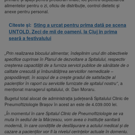
alimentelor pentru o zi, oficiu de distribuţie, control dietetic și
anexe pentru personal.
Citeste și:
Sting a urcat pentru prima dată pe scena
UNTOLD. Zeci de mii de oameni, la Cluj în prima
seară a festivalului
„Prin realizarea blocului alimentar, îndeplinim unul din obiectivele
specifice cuprinse în Planul de dezvoltare a Spitalului, respectiv
creșterea capacității de a furniza servicii publice de sănătate de o
calitate crescută și îmbunătățirea serviciilor nemedicale –
gospodărești, în scopul de a crește gradul de satisfacţie al
pacienților în raport cu serviciile furnizate de spitalul nostru”
, a
menţionat managerul spitalului, dr. Dan Moraru.
Bugetul total alocat de administraţia judeţeană Spitalului Clinic de
Pneumoftiziologie Braşov în acest an este de 4.039.000 lei.
„În momentul în care Spitalul Clinic de Pneumoftiziologie se va
muta în sediul de la Mârzescu, vom avea o instituţie sanitară
modernă, în care condiţiile de desfăşurare a actului medical şi de
cazare a pacienţilor vor fi la nivelul cerinţelor actuale în domeniu.