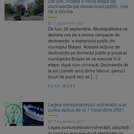
De luni, începe o nouă etapă de
nopții, nu oprirea iluminatului public
dezinsecție pe domeniului public, cea
Trafic blocat pe DN1E Brașov
7 august 2026
de a cincea
– Poiana Brașov după un accident. Două
persoane primesc îngrijiri medicale
17 septembrie 2021
Dosar de evaziune fiscală de
7 august 2026
De luni, 20 septembrie, Municipalitatea va
peste 330.000 de lei, clasat la Brașov după
demara cea de a cincea campanie de
plata prejudiciului
dezinsecție a domeniului public din
8 august ar putea deveni
8 august 2026
municipiul Brașov. Această acțiune de
Ziua Europeană de Comemorare a Victimelor
dezinsecție pe domeniul public și privat al
Accidentelor de Muncă
municipiului Brașov se va executa în 2
etape, după cum urmează: Dezinsecția de
la sol (zonele verzi dintre blocuri, parcuri,
locuri de joacă etc) se […]
READ MORE
Legea consumatorului vulnerabil s-ar
putea aplica de la 1 noiembrie 2021
17 septembrie 2021
Legea consumatorului vulnerabil, adoptată
în urmă cu aproape două săptămâni de