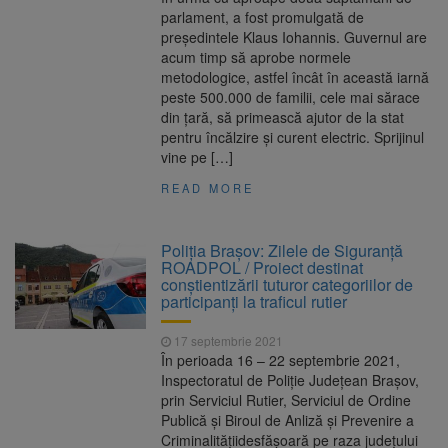
parlament, a fost promulgată de
preşedintele Klaus Iohannis. Guvernul are
acum timp să aprobe normele
metodologice, astfel încât în această iarnă
peste 500.000 de familii, cele mai sărace
din ţară, să primească ajutor de la stat
pentru încălzire şi curent electric. Sprijinul
vine pe […]
READ MORE
Poliția Brașov: Zilele de Siguranță
ROADPOL / Proiect destinat
conștientizării tuturor categoriilor de
participanți la traficul rutier
17 septembrie 2021
În perioada 16 – 22 septembrie 2021,
Inspectoratul de Poliție Județean Brașov,
prin Serviciul Rutier, Serviciul de Ordine
Publică și Biroul de Anliză și Prevenire a
Criminalitățiidesfășoară pe raza județului