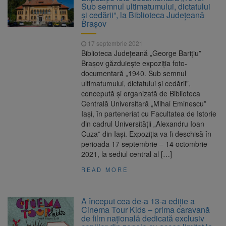
Sub semnul ultimatumului, dictatului
şi cedării”, la Biblioteca Județeană
Brașov
17 septembrie 2021
Biblioteca Judeţeană „George Bariţiu”
Braşov găzduieşte expoziţia foto-
documentară „1940. Sub semnul
ultimatumului, dictatului şi cedării”,
concepută şi organizată de Biblioteca
Centrală Universitară „Mihai Eminescu”
Iaşi, în parteneriat cu Facultatea de Istorie
din cadrul Universităţii „Alexandru Ioan
Cuza” din Iaşi. Expoziția va fi deschisă în
perioada 17 septembrie – 14 octombrie
2021, la sediul central al […]
READ MORE
A început cea de-a 13-a ediție a
Cinema Tour Kids – prima caravană
de film națională dedicată exclusiv