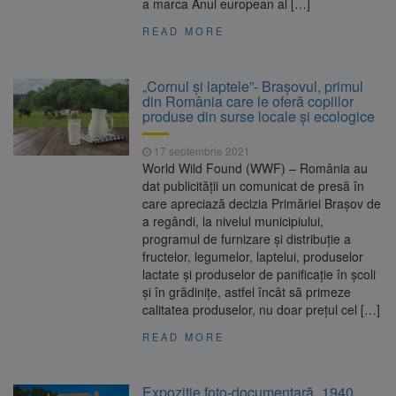
a marca Anul european al […]
READ MORE
„Cornul și laptele”- Brașovul, primul
din România care le oferă copiilor
produse din surse locale și ecologice
17 septembrie 2021
World Wild Found (WWF) – România au
dat publicității un comunicat de presă în
care apreciază decizia Primăriei Brașov de
a regândi, la nivelul municipiului,
programul de furnizare şi distribuţie a
fructelor, legumelor, laptelui, produselor
lactate şi produselor de panificaţie în şcoli
și în grădinițe, astfel încât să primeze
calitatea produselor, nu doar prețul cel […]
READ MORE
Expoziţie foto-documentară „1940.