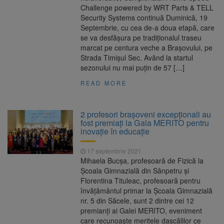
Challenge powered by WRT Parts & TELL
Security Systems continuă Duminică, 19
Septembrie, cu cea de-a doua etapă, care
se va desfășura pe tradiționalul traseu
marcat pe centura veche a Brașovului, pe
Strada Timișul Sec. Având la startul
sezonului nu mai puțin de 57 […]
READ MORE
2 profesori braşoveni excepționali au
fost premiați la Gala MERITO pentru
inovaţie în educație
17 septembrie 2021
Mihaela Bucşa, profesoară de Fizică la
Şcoala Gimnazială din Sânpetru şi
Florentina Tituleac, profesoară pentru
învăţământul primar la Şcoala Gimnazială
nr. 5 din Săcele, sunt 2 dintre cei 12
premianți ai Galei MERITO, eveniment
care recunoaște meritele dascălilor ce