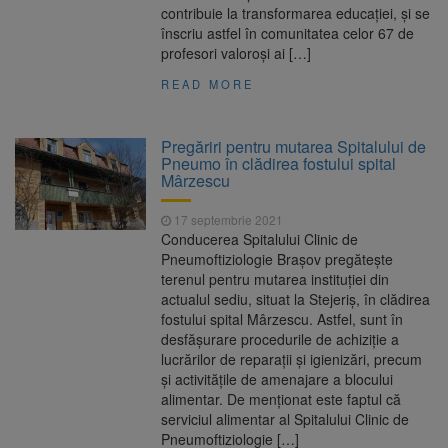
contribuie la transformarea educației, și se
înscriu astfel în comunitatea celor 67 de
profesori valoroşi ai […]
READ MORE
Pregăriri pentru mutarea Spitalului de
Pneumo în clădirea fostului spital
Mârzescu
17 septembrie 2021
Conducerea Spitalului Clinic de
Pneumoftiziologie Braşov pregăteşte
terenul pentru mutarea instituţiei din
actualul sediu, situat la Stejeriş, în clădirea
fostului spital Mârzescu. Astfel, sunt în
desfăşurare procedurile de achiziţie a
lucrărilor de reparaţii şi igienizări, precum
şi activităţile de amenajare a blocului
alimentar. De menţionat este faptul că
serviciul alimentar al Spitalului Clinic de
Pneumoftiziologie […]