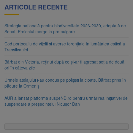
ARTICOLE RECENTE
Strategia națională pentru biodiversitate 2026-2030, adoptată de
Senat. Proiectul merge la promulgare
Cod portocaliu de vijelii și averse torențiale în jumătatea estică a
Transilvaniei
Bărbat din Victoria, reținut după ce și-ar fi agresat soția de două
ori în câteva zile
Urmele atelajului i-au condus pe polițiști la cioate. Bărbat prins în
pădure la Ormeniș
AUR a lansat platforma suspeND.ro pentru urmărirea inițiativei de
suspendare a președintelui Nicușor Dan