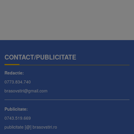
CONTACT/PUBLICITATE
Redactie:
0773.834.740
brasovstiri@gmail.com
Publicitate:
0743.519.669
publicitate [@] brasovstiri.ro