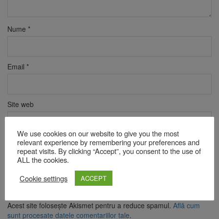
Nume
*
Email
*
Site web
We use cookies on our website to give you the most
relevant experience by remembering your preferences and
Verificare anti-robot
repeat visits. By clicking “Accept”, you consent to the use of
Click pentru a începe verificarea
ALL the cookies.
Friendly
Captcha ⇗
Cookie settings
ACCEPT
Acest site folosește Akismet pentru a reduce spamul.
Află cum
sunt procesate datele comentariilor tale
.