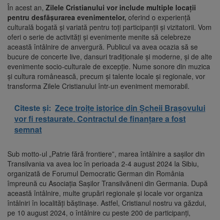
În acest an,
Zilele Cristianului vor include multiple locații
pentru desfășurarea evenimentelor,
oferind o experiență
culturală bogată și variată pentru toți participanții și vizitatorii. Vom
oferi o serie de activități și evenimente menite să celebreze
această întâlnire de anvergură. Publicul va avea ocazia să se
bucure de concerte live, dansuri tradiționale și moderne, și de alte
evenimente socio-culturale de excepție. Nume sonore din muzica
și cultura românească, precum și talente locale și regionale, vor
transforma Zilele Cristianului într-un eveniment memorabil.
Citeste și:
Zece troițe istorice din Șcheii Brașovului
vor fi restaurate. Contractul de finanțare a fost
semnat
Sub motto-ul „Patrie fără frontiere”, marea întâlnire a sașilor din
Transilvania va avea loc în perioada 2-4 august 2024 la Sibiu,
organizată de Forumul Democratic German din România
împreună cu Asociația Sașilor Transilvăneni din Germania. După
această întâlnire, multe grupări regionale și locale vor organiza
întâlniri în localități băștinașe. Astfel, Cristianul nostru va găzdui,
pe 10 august 2024, o întâlnire cu peste 200 de participanți,