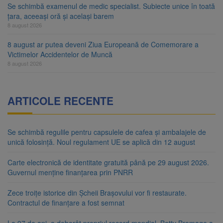
Se schimbă examenul de medic specialist. Subiecte unice în toată
țara, aceeași oră și același barem
8 august 2026
8 august ar putea deveni Ziua Europeană de Comemorare a
Victimelor Accidentelor de Muncă
8 august 2026
ARTICOLE RECENTE
Se schimbă regulile pentru capsulele de cafea și ambalajele de
unică folosință. Noul regulament UE se aplică din 12 august
Carte electronică de identitate gratuită până pe 29 august 2026.
Guvernul menține finanțarea prin PNRR
Zece troițe istorice din Șcheii Brașovului vor fi restaurate.
Contractul de finanțare a fost semnat
La 97 de ani, a doborât propriul record mondial. Betty Bromage a