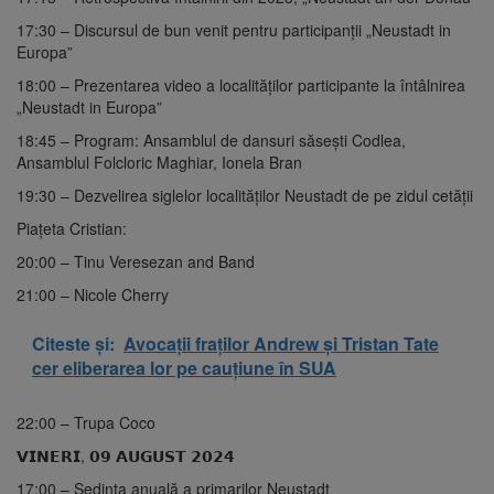
17:30 – Discursul de bun venit pentru participanții „Neustadt in
Europa”
18:00 – Prezentarea video a localităților participante la întâlnirea
„Neustadt in Europa”
18:45 – Program: Ansamblul de dansuri săsești Codlea,
Ansamblul Folcloric Maghiar, Ionela Bran
19:30 – Dezvelirea siglelor localităților Neustadt de pe zidul cetății
Piațeta Cristian:
20:00 – Tinu Veresezan and Band
21:00 – Nicole Cherry
Citeste și:
Avocații fraților Andrew și Tristan Tate
cer eliberarea lor pe cauțiune în SUA
22:00 – Trupa Coco
𝗩𝗜𝗡𝗘𝗥𝗜, 𝟬𝟵 𝗔𝗨𝗚𝗨𝗦𝗧 𝟮𝟬𝟮𝟰
17:00 – Ședința anuală a primarilor Neustadt