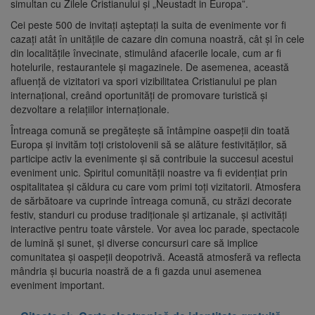
simultan cu Zilele Cristianului și „Neustadt in Europa”.
Cei peste 500 de invitați așteptați la suita de evenimente vor fi
cazați atât în unitățile de cazare din comuna noastră, cât și în cele
din localitățile învecinate, stimulând afacerile locale, cum ar fi
hotelurile, restaurantele și magazinele. De asemenea, această
afluență de vizitatori va spori vizibilitatea Cristianului pe plan
internațional, creând oportunități de promovare turistică și
dezvoltare a relațiilor internaționale.
Întreaga comună se pregătește să întâmpine oaspeții din toată
Europa și invităm toți cristolovenii să se alăture festivităților, să
participe activ la evenimente și să contribuie la succesul acestui
eveniment unic. Spiritul comunității noastre va fi evidențiat prin
ospitalitatea și căldura cu care vom primi toți vizitatorii. Atmosfera
de sărbătoare va cuprinde întreaga comună, cu străzi decorate
festiv, standuri cu produse tradiționale și artizanale, și activități
interactive pentru toate vârstele. Vor avea loc parade, spectacole
de lumină și sunet, și diverse concursuri care să implice
comunitatea și oaspeții deopotrivă. Această atmosferă va reflecta
mândria și bucuria noastră de a fi gazda unui asemenea
eveniment important.