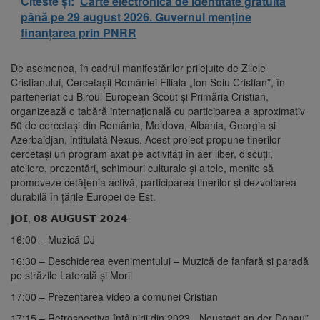
Citeste și:
Carte electronică de identitate gratuită
până pe 29 august 2026. Guvernul menține
finanțarea prin PNRR
De asemenea, în cadrul manifestărilor prilejuite de Zilele
Cristianului, Cercetașii României Filiala „Ion Soiu Cristian”, în
parteneriat cu Biroul European Scout și Primăria Cristian,
organizează o tabără internațională cu participarea a aproximativ
50 de cercetași din România, Moldova, Albania, Georgia și
Azerbaidjan, intitulată Nexus. Acest proiect propune tinerilor
cercetași un program axat pe activități în aer liber, discuții,
ateliere, prezentări, schimburi culturale și altele, menite să
promoveze cetățenia activă, participarea tinerilor și dezvoltarea
durabilă în țările Europei de Est.
𝗝𝗢𝗜,
𝟬𝟴 𝗔𝗨𝗚𝗨𝗦𝗧 𝟮𝟬𝟮𝟰
16:00 – Muzică DJ
16:30 – Deschiderea evenimentului – Muzică de fanfară și paradă
pe străzile Laterală și Morii
17:00 – Prezentarea video a comunei Cristian
17:15 – Retrospectiva întâlnirii din 2023, „Neustadt an der Donau”