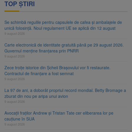
TOP ȘTIRI
Se schimbă regulile pentru capsulele de cafea și ambalajele de
unică folosință. Noul regulament UE se aplică din 12 august
9 august 2026
Carte electronică de identitate gratuită până pe 29 august 2026.
Guvernul menține finanțarea prin PNRR
9 august 2026
Zece troițe istorice din Șcheii Brașovului vor fi restaurate.
Contractul de finanțare a fost semnat
9 august 2026
La 97 de ani, a doborât propriul record mondial. Betty Bromage a
zburat din nou pe aripa unui avion
9 august 2026
Avocații fraților Andrew și Tristan Tate cer eliberarea lor pe
cauțiune în SUA
9 august 2026