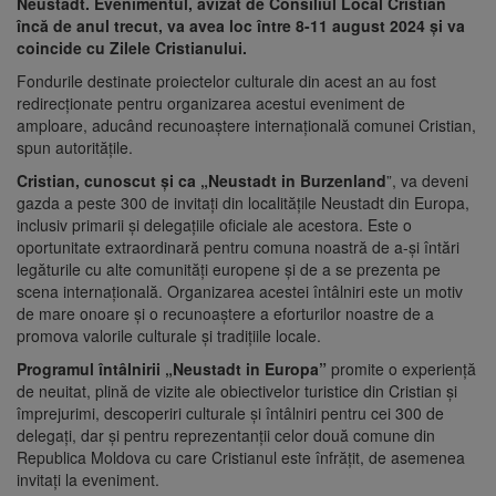
Neustadt. Evenimentul, avizat de Consiliul Local Cristian
încă de anul trecut, va avea loc între 8-11 august 2024 și va
coincide cu Zilele Cristianului.
Fondurile destinate proiectelor culturale din acest an au fost
redirecționate pentru organizarea acestui eveniment de
amploare, aducând recunoaștere internațională comunei Cristian,
spun autoritățile.
Cristian, cunoscut și ca „Neustadt in Burzenland
”, va deveni
gazda a peste 300 de invitați din localitățile Neustadt din Europa,
inclusiv primarii și delegațiile oficiale ale acestora. Este o
oportunitate extraordinară pentru comuna noastră de a-și întări
legăturile cu alte comunități europene și de a se prezenta pe
scena internațională. Organizarea acestei întâlniri este un motiv
de mare onoare și o recunoaștere a eforturilor noastre de a
promova valorile culturale și tradițiile locale.
Programul întâlnirii „Neustadt in Europa”
promite o experiență
de neuitat, plină de vizite ale obiectivelor turistice din Cristian și
împrejurimi, descoperiri culturale și întâlniri pentru cei 300 de
delegați, dar și pentru reprezentanții celor două comune din
Republica Moldova cu care Cristianul este înfrățit, de asemenea
invitați la eveniment.