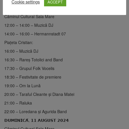
Cookie settings
ACCEPT
13:00 – Paradă festivă spre Căminul Cultural Sala Mare
Căminul Cultural Sala Mare
12:00 – 14:00 – Muzică DJ
14:00 – 16:00 – Hermannstadt 07
Piațeta Cristian:
16:00 – Muzică DJ
16:30 – Rareș Totolici and Band
17:30 – Grupul Folk Vocelis
18:30 – Festivitate de premiere
19:00 – Om la Lună
20:00 – Taraful Cleante și Diana Matei
21:00 – Raluka
22:00 – Loredana și Agurida Band
𝗗𝗨𝗠𝗜𝗡𝗜𝗖𝗔̆, 𝟭𝟭 𝗔𝗨𝗚𝗨𝗦𝗧 𝟮𝟬𝟮𝟰
Căminul Cultural Sala Mare