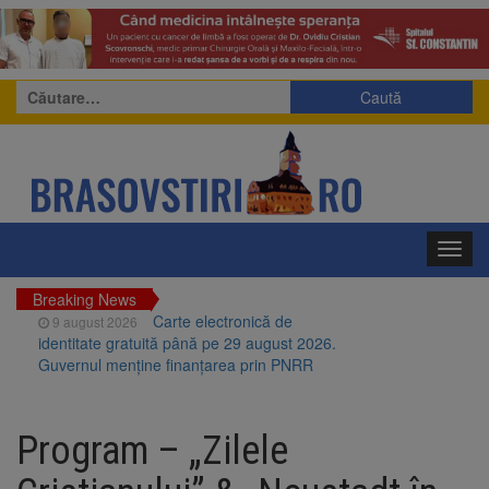
Caută
după:
Toggl
navig
Breaking News
Carte electronică de
9 august 2026
identitate gratuită până pe 29 august 2026.
Guvernul menține finanțarea prin PNRR
Zece troițe istorice din Șcheii
9 august 2026
Brașovului vor fi restaurate. Contractul de
Program – „Zilele
finanțare a fost semnat