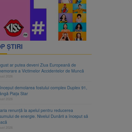
ejudiciului
telor de Muncă
P ȘTIRI
ugust ar putea deveni Ziua Europeană de
emorare a Victimelor Accidentelor de Muncă
gust 2026
început demolarea fostului complex Duplex 91,
ângă Piața Star
gust 2026
aria renunță la apelul pentru reducerea
umului de energie. Nivelul Dunării a început să
ască
gust 2026