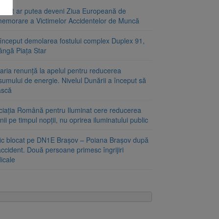
ugust ar putea deveni Ziua Europeană de
emorare a Victimelor Accidentelor de Muncă
început demolarea fostului complex Duplex 91,
ângă Piața Star
aria renunță la apelul pentru reducerea
umului de energie. Nivelul Dunării a început să
ască
ciația Română pentru Iluminat cere reducerea
nii pe timpul nopții, nu oprirea iluminatului public
fic blocat pe DN1E Brașov – Poiana Brașov după
ccident. Două persoane primesc îngrijiri
icale