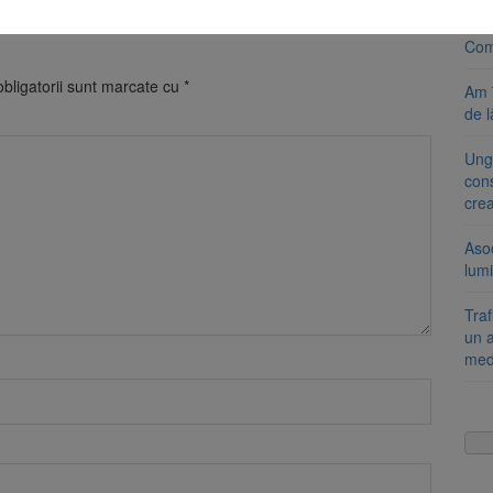
8 a
Com
bligatorii sunt marcate cu
*
Am 
de l
Ung
cons
cre
Aso
lumi
Tra
un a
med