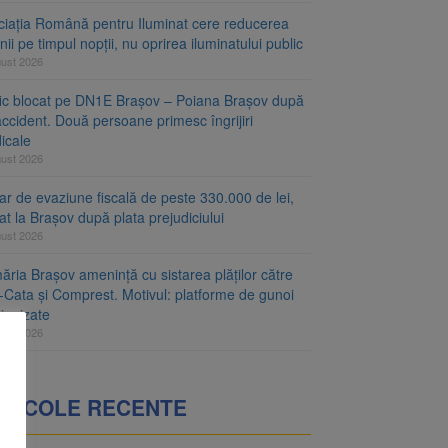
ciația Română pentru Iluminat cere reducerea
nii pe timpul nopții, nu oprirea iluminatului public
gust 2026
fic blocat pe DN1E Brașov – Poiana Brașov după
ccident. Două persoane primesc îngrijiri
icale
gust 2026
r de evaziune fiscală de peste 330.000 de lei,
at la Brașov după plata prejudiciului
gust 2026
ăria Brașov amenință cu sistarea plăților către
-Cata și Comprest. Motivul: platforme de gunoi
ienizate
gust 2026
RTICOLE RECENTE