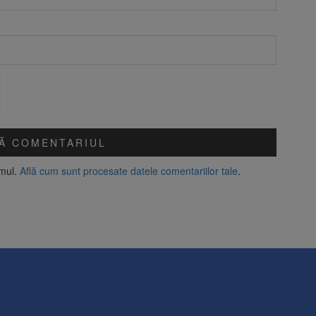
amul.
Află cum sunt procesate datele comentariilor tale
.