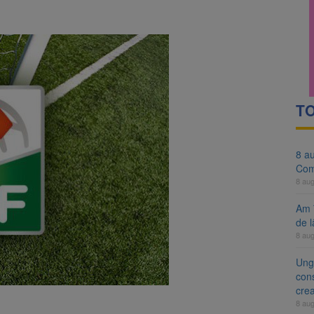
evaziune fiscală de peste 330.000 de lei, clasat la Brașov după plata pr
 ar putea deveni Ziua Europeană de Comemorare a Victimelor Acciden
TO
8 a
Com
8 au
Am 
de l
8 au
Ung
cons
cre
8 au