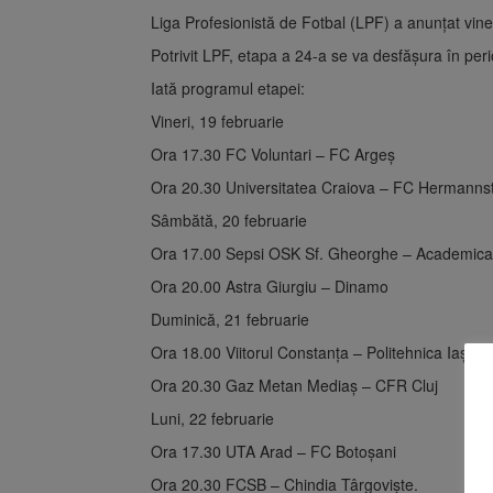
Liga Profesionistă de Fotbal (LPF) a anunțat viner
Potrivit LPF, etapa a 24-a se va desfășura în per
Iată programul etapei:
Vineri, 19 februarie
Ora 17.30 FC Voluntari – FC Argeș
Ora 20.30 Universitatea Craiova – FC Hermanns
Sâmbătă, 20 februarie
Ora 17.00 Sepsi OSK Sf. Gheorghe – Academica 
Ora 20.00 Astra Giurgiu – Dinamo
Duminică, 21 februarie
Ora 18.00 Viitorul Constanța – Politehnica Iași
Ora 20.30 Gaz Metan Mediaș – CFR Cluj
Luni, 22 februarie
Ora 17.30 UTA Arad – FC Botoșani
Ora 20.30 FCSB – Chindia Târgoviște.