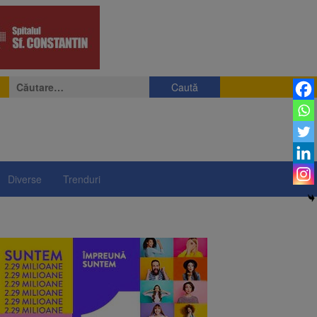
Caută
după:
Diverse
Trenduri
ii a început să crească
rea iluminatului public
rimesc îngrijiri