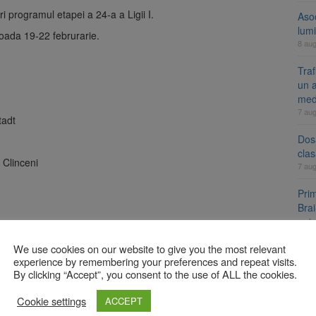
i programul etapei a 24-a a Ligii I.
Aso
lumi
ioada 19-22 februrarie.
8 au
Tra
un a
med
7 au
tadt
Dosa
clas
Clinceni
7 au
Prim
Brai
neig
7 au
We use cookies on our website to give you the most relevant
experience by remembering your preferences and repeat visits.
By clicking “Accept”, you consent to the use of ALL the cookies.
A
Cookie settings
ACCEPT