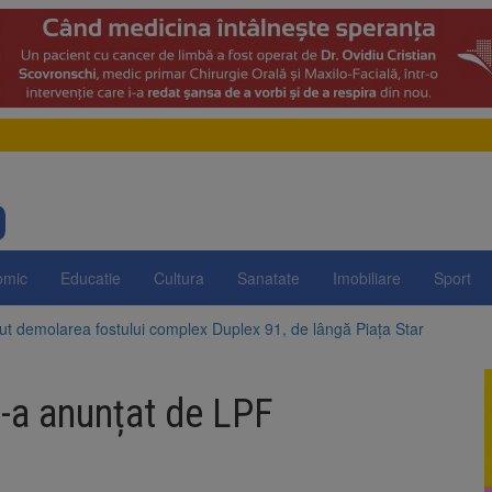
omic
Educatie
Cultura
Sanatate
Imobiliare
Sport
t demolarea fostului complex Duplex 91, de lângă Piața Star
enunță la apelul pentru reducerea consumului de energie. Nivelul Dunăr
-a anunțat de LPF
 Română pentru Iluminat cere reducerea luminii pe timpul nopții, nu opri
ocat pe DN1E Brașov – Poiana Brașov după un accident. Două persoane p