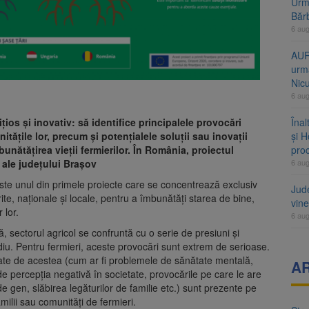
Urme
Băr
6 au
AUR
urmă
Nic
6 au
os și inovativ: să identifice principalele provocări
Înal
itățile lor, precum și potențialele soluții sau inovații
și H
unătățirea vieții fermierilor. În România, proiectul
pro
ale județului Brașov
6 au
te unul din primele proiecte care se concentrează exclusiv
Jud
ite, naționale și locale, pentru a îmbunătăți starea de bine,
vine
 lor.
6 au
ă, sectorul agricol se confruntă cu o serie de presiuni și
iu. Pentru fermieri, aceste provocări sunt extrem de serioase.
egate de acestea (cum ar fi problemele de sănătate mentală,
A
t de percepția negativă în societate, provocările pe care le are
e gen, slăbirea legăturilor de familie etc.) sunt prezente pe
amilii sau comunități de fermieri.