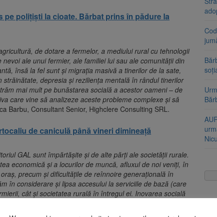
Stra
ado
 pe polițiști la cioate. Bărbat prins în pădure la
Cod 
jumă
n agricultură, de dotare a fermelor, a mediului rural cu tehnologii
Bărb
nevoi ale unui fermier, ale familiei lui sau ale comunității din
soți
tă, însă la fel sunt și migrația masivă a tinerilor de la sate,
străinătate, depresia și reziliența mentală în rândul tinerilor
entrăm mai mult pe bunăstarea socială a acestor oameni – de
Urme
iva care vine să analizeze aceste probleme complexe și să
Băr
uca Barbu, Consultant Senior, Highclere Consulting SRL.
AUR
urmă
tocaliu de caniculă până vineri dimineață
Nic
toriul GAL sunt împărtășite și de alte părți ale societății rurale.
tea economică și a locurilor de muncă, afluxul de noi veniți, în
 oraș, precum și dificultățile de reînnoire generațională în
ăm în considerare și lipsa accesului la serviciile de bază (care
mierii, cât și societatea rurală în întregul ei. Inovarea socială
e urgente ale fermierilor și familiilor de fermieri, însă acest
ă prin proiectul FARMWELL avem ocazia să adresăm aceste