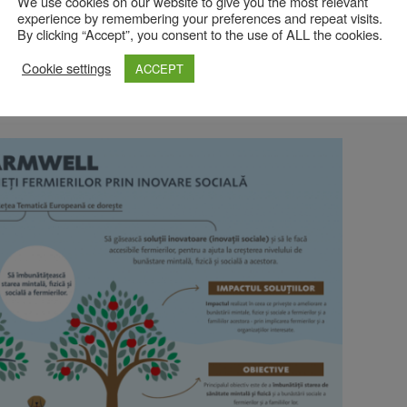
We use cookies on our website to give you the most relevant
ot fi replicate și în celelalte zone rurale din România.
”, a
experience by remembering your preferences and repeat visits.
AL Ținutul Bârsei.
By clicking “Accept”, you consent to the use of ALL the cookies.
rtul Brașov? Polițiștii te previn cum să îți
Cookie settings
ACCEPT