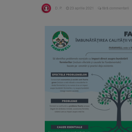
Înalta Cu
6 august 2026
D. P.
23 aprilie 2021
fără commentarii
procesul
Strategia
6 august 2026