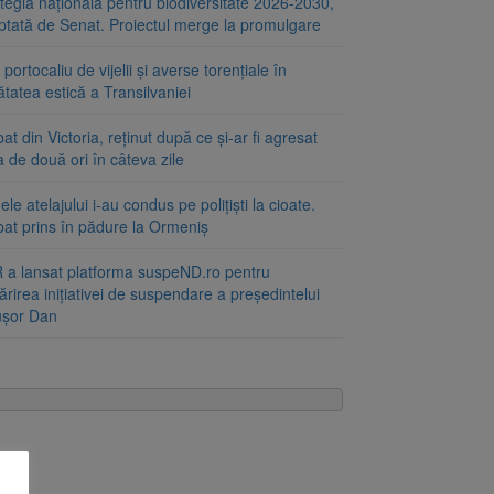
tegia națională pentru biodiversitate 2026-2030,
ptată de Senat. Proiectul merge la promulgare
portocaliu de vijelii și averse torențiale în
tatea estică a Transilvaniei
at din Victoria, reținut după ce și-ar fi agresat
a de două ori în câteva zile
le atelajului i-au condus pe polițiști la cioate.
bat prins în pădure la Ormeniș
 a lansat platforma suspeND.ro pentru
rirea inițiativei de suspendare a președintelui
ușor Dan