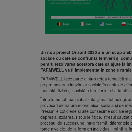
Un nou proiect Orizont 2020 are un scop ambiți
sociale cu care se confruntă fermierii și comun
pentru rezolvarea acestora care să ajute la îmb
FARMWELL va fi implementat în zonele rurale 
FARMWELL face parte dintr-o rețea tematică și es
pe promovarea inovărilor sociale în contexte difer
mentală, fizică și socială a fermierilor și a familiilor
Într-o lume tot mai globalizată și mai tehnologizat
provocări de natură economică, socială și de med
Presiunile cotidiene și alte consecințe sociale l
depresia, izolarea, riscurile fizice, stresul cauza
procesul de succesiune într-o fermă, diferențele d
toate nivelele, de la fermieri individuali, până la f