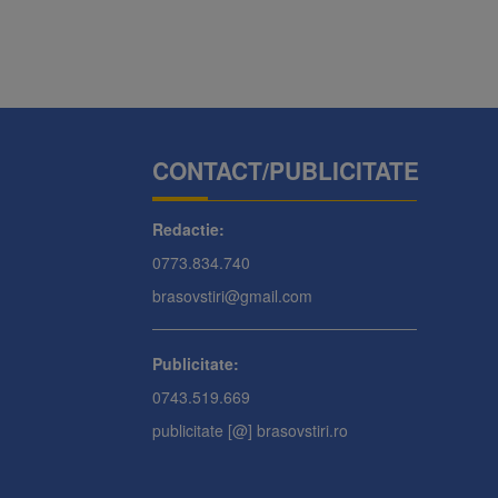
CONTACT/PUBLICITATE
Redactie:
0773.834.740
brasovstiri@gmail.com
Publicitate:
0743.519.669
publicitate [@] brasovstiri.ro