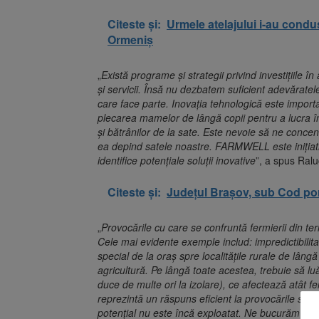
Citeste și:
Urmele atelajului i-au condus
Ormeniș
„
Există programe și strategii privind investițiile î
și servicii. Însă nu dezbatem suficient adevăratele 
care face parte. Inovația tehnologică este importan
plecarea mamelor de lângă copii pentru a lucra în 
și bătrânilor de la sate. Este nevoie să ne conc
ea depind satele noastre. FARMWELL este inițiat
identifice potențiale soluții inovative
”, a spus Ral
Citeste și:
Județul Brașov, sub Cod por
„
Provocările cu care se confruntă fermierii din teri
Cele mai evidente exemple includ: impredictibilita
special de la oraș spre localitățile rurale de lângă
agricultură. Pe lângă toate acestea, trebuie să lu
duce de multe ori la izolare), ce afectează atât fer
reprezintă un răspuns eficient la provocările social
potențial nu este încă exploatat. Ne bucurăm c