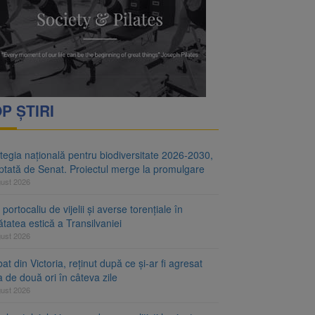
i decid dacă începe
ul merge la promulgare
P ȘTIRI
tegia națională pentru biodiversitate 2026-2030,
ptată de Senat. Proiectul merge la promulgare
gust 2026
portocaliu de vijelii și averse torențiale în
tatea estică a Transilvaniei
gust 2026
at din Victoria, reținut după ce și-ar fi agresat
a de două ori în câteva zile
gust 2026