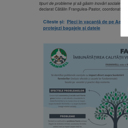
tipuri de probleme și să găsim inovări sociale ce p
declarat Cătălin Frangulea-Pastor, coordonator G
Citeste și:
Pleci în vacanță de pe Aeropo
protejezi bagajele și datele