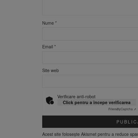
Nume
*
Email
*
Site web
Verificare anti-robot
Click pentru a începe verificarea
Friendly
Captcha ⇗
Acest site folosește Akismet pentru a reduce sp