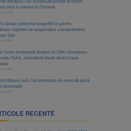
le atelajului i-au condus pe polițiști la cioate.
bat prins în pădure la Ormeniș
gust 2026
 a lansat platforma suspeND.ro pentru
rirea inițiativei de suspendare a președintelui
ușor Dan
gust 2026
ta Curte analizează dosarul lui Călin Georgescu
orațiu Potra. Judecătorii decid dacă începe
cesul
gust 2026
ețul Brașov, sub Cod portocaliu de caniculă până
ri dimineață
gust 2026
RTICOLE RECENTE