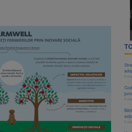
rte analizează dosarul lui Călin Georgescu și Horațiu Potra. Judecători
 națională pentru biodiversitate 2026-2030, adoptată de Senat. Proiect
TO
Stra
ado
6 au
Cod 
jumă
6 au
Bărb
soți
6 au