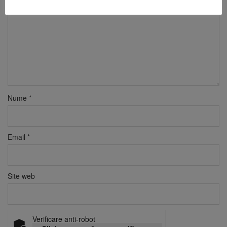
Nume
*
Email
*
Site web
Verificare anti-robot