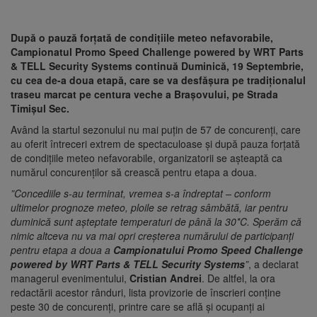
După o pauză forțată de condițiile meteo nefavorabile,
Campionatul Promo Speed Challenge powered by WRT Parts
& TELL Security Systems continuă Duminică, 19 Septembrie,
cu cea de-a doua etapă, care se va desfășura pe tradiționalul
traseu marcat pe centura veche a Brașovului, pe Strada
Timișul Sec.
Având la startul sezonului nu mai puțin de 57 de concurenți, care
au oferit întreceri extrem de spectaculoase și după pauza forțată
de condițiile meteo nefavorabile, organizatorii se așteaptă ca
numărul concurenților să crească pentru etapa a doua.
”Concediile s-au terminat, vremea s-a îndreptat – conform
ultimelor prognoze meteo, ploile se retrag sâmbătă, iar pentru
duminică sunt așteptate temperaturi de până la 30*C. Sperăm că
nimic altceva nu va mai opri creșterea numărului de participanți
pentru etapa a doua a
Campionatului Promo Speed Challenge
powered by WRT Parts & TELL Security Systems
”
, a declarat
managerul evenimentului,
Cristian Andrei
. De altfel, la ora
redactării acestor rânduri, lista provizorie de înscrieri conține
peste 30 de concurenți, printre care se află și ocupanți ai