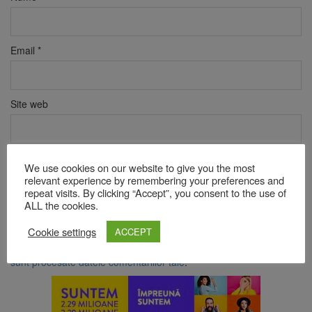
Email
*
Site web
Verificare anti-robot
We use cookies on our website to give you the most
Click pentru a începe verificarea
relevant experience by remembering your preferences and
repeat visits. By clicking “Accept”, you consent to the use of
Friendly
Captcha ⇗
ALL the cookies.
Cookie settings
ACCEPT
Acest site folosește Akismet pentru a reduce spamul.
Află cum
sunt procesate datele comentariilor tale
.