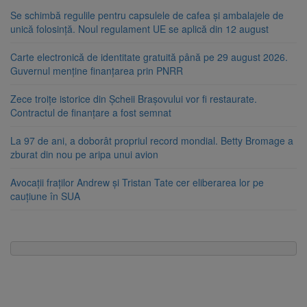
Se schimbă regulile pentru capsulele de cafea și ambalajele de
unică folosință. Noul regulament UE se aplică din 12 august
Carte electronică de identitate gratuită până pe 29 august 2026.
Guvernul menține finanțarea prin PNRR
Zece troițe istorice din Șcheii Brașovului vor fi restaurate.
Contractul de finanțare a fost semnat
La 97 de ani, a doborât propriul record mondial. Betty Bromage a
zburat din nou pe aripa unui avion
Avocații fraților Andrew și Tristan Tate cer eliberarea lor pe
cauțiune în SUA