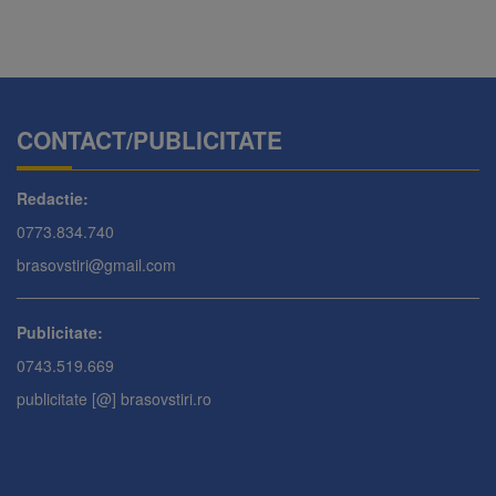
CONTACT/PUBLICITATE
Redactie:
0773.834.740
brasovstiri@gmail.com
Publicitate:
0743.519.669
publicitate [@] brasovstiri.ro