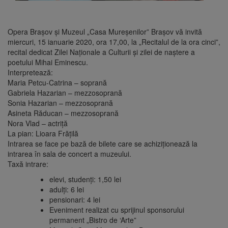
Opera Braşov şi Muzeul „Casa Mureşenilor” Braşov vă invită
miercuri, 15 ianuarie 2020, ora 17,00, la „Recitalul de la ora cinci”,
recital dedicat Zilei Naţionale a Culturii şi zilei de naştere a
poetului Mihai Eminescu.
Interpretează:
Maria Petcu-Catrina – soprană
Gabriela Hazarian – mezzosoprană
Sonia Hazarian – mezzosoprană
Asineta Răducan – mezzosoprană
Nora Vlad – actriţă
La pian: Lioara Frăţilă
Intrarea se face pe bază de bilete care se achiziţionează la
intrarea în sala de concert a muzeului.
Taxă intrare:
elevi, studenţi: 1,50 lei
adulţi: 6 lei
pensionari: 4 lei
Eveniment realizat cu sprijinul sponsorului
permanent „Bistro de ‘Arte”