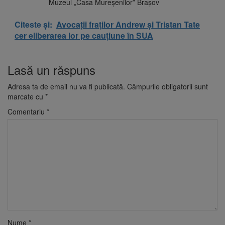
Muzeul „Casa Mureşenilor” Braşov
Citeste și:
Avocații fraților Andrew și Tristan Tate
cer eliberarea lor pe cauțiune în SUA
Lasă un răspuns
Adresa ta de email nu va fi publicată.
Câmpurile obligatorii sunt
marcate cu
*
Comentariu
*
Nume
*