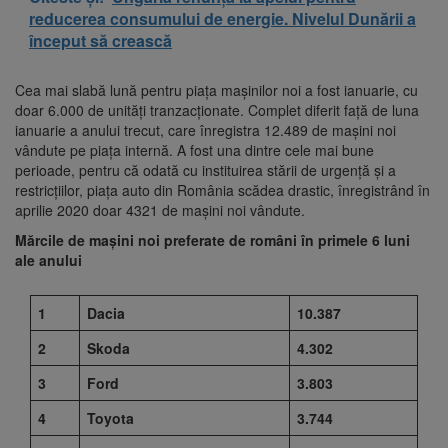
reducerea consumului de energie. Nivelul Dunării a
început să crească
Cea mai slabă lună pentru piața mașinilor noi a fost ianuarie, cu
doar 6.000 de unități tranzacționate. Complet diferit față de luna
ianuarie a anului trecut, care înregistra 12.489 de mașini noi
vândute pe piața internă. A fost una dintre cele mai bune
perioade, pentru că odată cu instituirea stării de urgență și a
restricțiilor, piața auto din România scădea drastic, înregistrând în
aprilie 2020 doar 4321 de mașini noi vândute.
Mărcile de mașini noi preferate de români în primele 6 luni
ale anului
1
Dacia
10.387
2
Skoda
4.302
3
Ford
3.803
4
Toyota
3.744