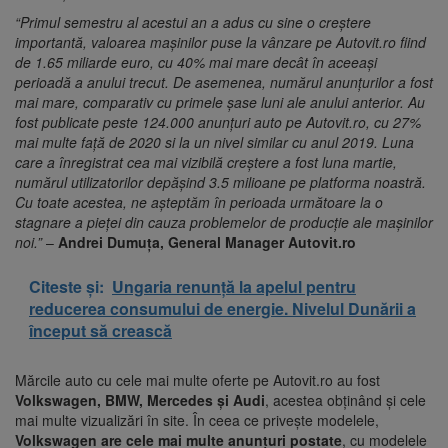
“Primul semestru al acestui an a adus cu sine o creștere
importantă, valoarea mașinilor puse la vânzare pe Autovit.ro fiind
de 1.65 miliarde euro, cu 40% mai mare decât în aceeași
perioadă a anului trecut. De asemenea, numărul anunțurilor a fost
mai mare, comparativ cu primele șase luni ale anului anterior. Au
fost publicate peste 124.000 anunțuri auto pe Autovit.ro, cu 27%
mai multe față de 2020 si la un nivel similar cu anul 2019. Luna
care a înregistrat cea mai vizibilă creștere a fost luna martie,
numărul utilizatorilor depășind 3.5 milioane pe platforma noastră.
Cu toate acestea, ne așteptăm în perioada următoare la o
stagnare a pieței din cauza problemelor de producție ale mașinilor
noi.”
–
Andrei Dumuța, General Manager Autovit.ro
Citeste și:
Ungaria renunță la apelul pentru
reducerea consumului de energie. Nivelul Dunării a
început să crească
Mărcile auto cu cele mai multe oferte pe Autovit.ro au fost
Volkswagen, BMW, Mercedes și Audi
, acestea obținând și cele
mai multe vizualizări în site. În ceea ce privește modelele,
Volkswagen are cele mai multe anunțuri postate
, cu modelele