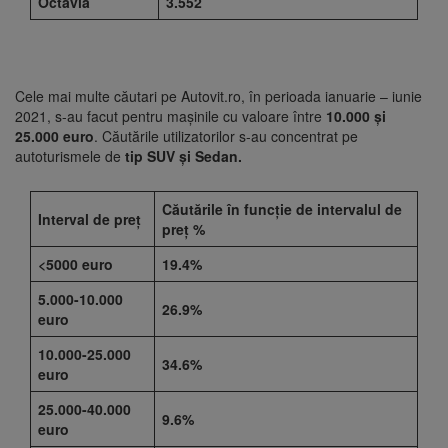
Octavia
3.552
Cele mai multe căutari pe Autovit.ro, în perioada ianuarie – iunie
2021, s-au facut pentru mașinile cu valoare între
10.000 și
25.000 euro
. Căutările utilizatorilor s-au concentrat pe
autoturismele de
tip SUV și Sedan.
Căutările în funcție de intervalul de
Interval de preț
preț %
<5000 euro
19.4%
5.000-10.000
26.9%
euro
10.000-25.000
34.6%
euro
25.000-40.000
9.6%
euro