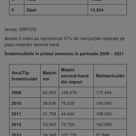
5
Opel
13.204
(sursa: DRPCIV)
Aceste 5 mărci au reprezentat 57% din tranzacțiile realizate pe
piața mașinilor second-hand.
Înmatriculările în primul semestru în perioada 2009 – 2021
Mașini
Anul/Tip
Mașini
second-hand
Reîmatriculări
Înmatriculări
noi
din import
2009
62.653
129.076
172.404
2010
36.636
76.525
184.090
2011
31.758
44.444
198.084
2012
33.343
73.729
162.685
2013
24.549
101.735
97.846