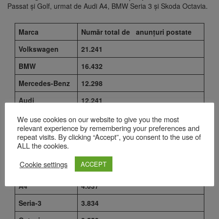
Passat și Golf, urmat de Audi A4, BMW Seria 3 și Skoda Octavia.
Marca
Număr total de anunțuri postate
Volkswagen
21.241
BMW
16.432
Mercedes-Benz
12.298
Audi
12.241
Ford
7.784
We use cookies on our website to give you the most
relevant experience by remembering your preferences and
Model
Număr total de anunțuri postate
repeat visits. By clicking “Accept”, you consent to the use of
ALL the cookies.
Passat
5.557
Cookie settings
ACCEPT
Golf
5.451
A4
4.037
Seria-3
3.834