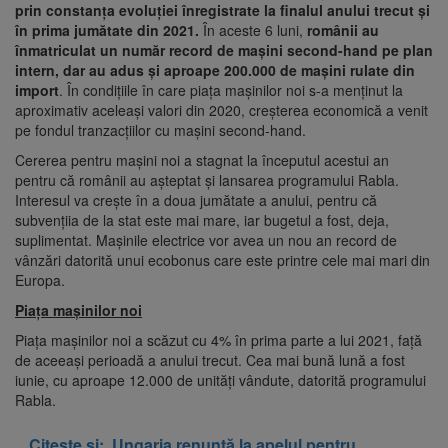
prin constanța evoluției înregistrate la finalul anului trecut și
în prima jumătate din 2021.
În aceste 6 luni,
românii au
înmatriculat un număr record de mașini second-hand pe plan
intern, dar au adus și aproape 200.000 de mașini rulate din
import
. În condițiile în care piața mașinilor noi s-a menținut la
aproximativ aceleași valori din 2020, creșterea economică a venit
pe fondul tranzacțiilor cu mașini second-hand.
Cererea pentru mașini noi a stagnat la începutul acestui an
pentru că românii au așteptat și lansarea programului Rabla.
Interesul va crește în a doua jumătate a anului, pentru că
subvențiia de la stat este mai mare, iar bugetul a fost, deja,
suplimentat. Mașinile electrice vor avea un nou an record de
vânzări datorită unui ecobonus care este printre cele mai mari din
Europa.
Piața mașinilor noi
Piața mașinilor noi a scăzut cu 4% în prima parte a lui 2021, față
de aceeași perioadă a anului trecut. Cea mai bună lună a fost
iunie, cu aproape 12.000 de unități vândute, datorită programului
Rabla.
Citeste și:
Ungaria renunță la apelul pentru