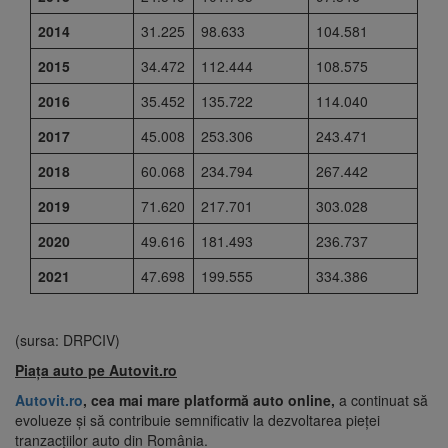
2014
31.225
98.633
104.581
2015
34.472
112.444
108.575
2016
35.452
135.722
114.040
2017
45.008
253.306
243.471
2018
60.068
234.794
267.442
2019
71.620
217.701
303.028
2020
49.616
181.493
236.737
2021
47.698
199.555
334.386
(sursa: DRPCIV)
Piața auto pe Autovit.ro
Autovit.ro
, cea mai mare platformă auto online,
a continuat să
evolueze și să contribuie semnificativ la dezvoltarea pieței
tranzacțiilor auto din România.