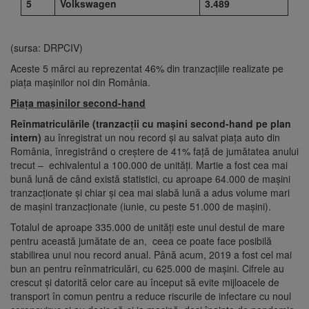
5
Volkswagen
3.489
(sursa: DRPCIV)
Aceste 5 mărci au reprezentat 46% din tranzacțiile realizate pe
piața mașinilor noi din România.
Piața mașinilor second-hand
Reînmatriculările (tranzacții cu mașini second-hand pe plan
intern)
au înregistrat un nou record și au salvat piața auto din
România, înregistrând o creștere de 41% față de jumătatea anului
trecut – echivalentul a 100.000 de unități. Martie a fost cea mai
bună lună de când există statistici, cu aproape 64.000 de mașini
tranzacționate și chiar și cea mai slabă lună a adus volume mari
de mașini tranzacționate (iunie, cu peste 51.000 de mașini).
Totalul de aproape 335.000 de unități este unul destul de mare
pentru această jumătate de an, ceea ce poate face posibilă
stabilirea unui nou record anual. Până acum, 2019 a fost cel mai
bun an pentru reînmatriculări, cu 625.000 de mașini. Cifrele au
crescut și datorită celor care au început să evite mijloacele de
transport în comun pentru a reduce riscurile de infectare cu noul