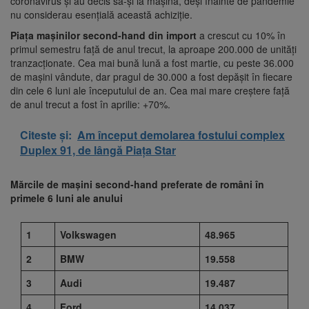
coronavirus și au decis să-și ia mașină, deși înainte de pandemie
nu considerau esențială această achiziție.
Piața mașinilor second-hand din import
a crescut cu 10% în
primul semestru față de anul trecut, la aproape 200.000 de unități
tranzacționate. Cea mai bună lună a fost martie, cu peste 36.000
de mașini vândute, dar pragul de 30.000 a fost depășit în fiecare
din cele 6 luni ale începutului de an. Cea mai mare creștere față
de anul trecut a fost în aprilie: +70%.
Citeste și:
Am început demolarea fostului complex
Duplex 91, de lângă Piața Star
Mărcile de mașini second-hand preferate de români în
primele 6 luni ale anului
1
Volkswagen
48.965
2
BMW
19.558
3
Audi
19.487
4
Ford
14.037