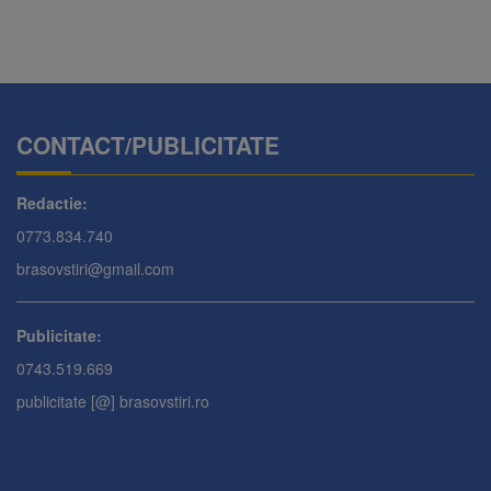
CONTACT/PUBLICITATE
Redactie:
0773.834.740
brasovstiri@gmail.com
Publicitate:
0743.519.669
publicitate [@] brasovstiri.ro