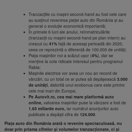
Tranzacțiile cu mașini second-hand au fost cele care
au susținut revenirea pieței auto din România și au
generat o evoluție economică importantă;
În primele 6 luni ale anului, reînmatriculările
(tranzacții cu mașini second-hand pe plan intern) au
crescut cu
41%
față de aceeași perioadă din 2020,
ceea ce reprezintă o diferență de 100.000 de unități;
Piața mașinilor noi a scăzut ușor (
4%
), dar se
menține la cote ridicate interesul pentru programul
Rabla;
Mașinile electrice vor avea un nou an record de
vânzări, cu un total ce ar putea să depășească
3.000
de unități
, datorită unui ecobonus care este printre
cele mai mari din Europa;
Pe Autovit.ro,
cea mai mare platformă auto
online,
valoarea mașinilor puse la vânzare a fost de
1.65 miliarde euro,
iar numărul anunțurilor auto
publicate a depășit cifra de
124.000
.
Piața auto din România arată o revenire spectaculoasă, nu
doar prin prisma cifrelor și volumelor tranzacționate, ci și