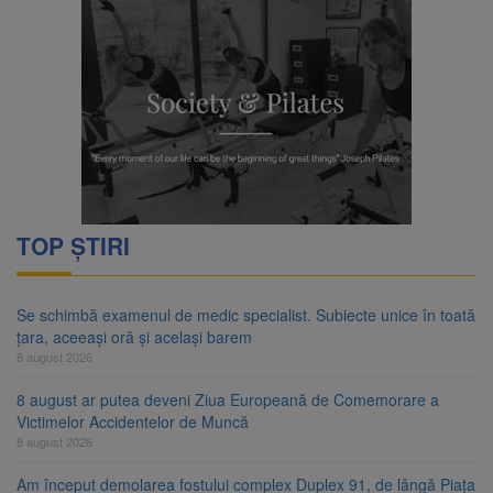
TOP ȘTIRI
Se schimbă examenul de medic specialist. Subiecte unice în toată
țara, aceeași oră și același barem
8 august 2026
8 august ar putea deveni Ziua Europeană de Comemorare a
Victimelor Accidentelor de Muncă
8 august 2026
Am început demolarea fostului complex Duplex 91, de lângă Piața