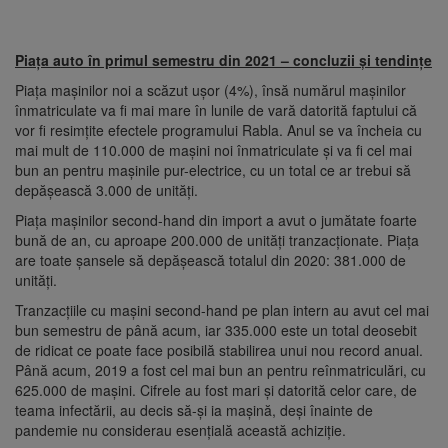
Piața auto în primul semestru din 2021 – concluzii și tendințe
Piața mașinilor noi a scăzut ușor (4%), însă numărul mașinilor
înmatriculate va fi mai mare în lunile de vară datorită faptului că
vor fi resimțite efectele programului Rabla. Anul se va încheia cu
mai mult de 110.000 de mașini noi înmatriculate și va fi cel mai
bun an pentru mașinile pur-electrice, cu un total ce ar trebui să
depășească 3.000 de unități.
Piața mașinilor second-hand din import a avut o jumătate foarte
bună de an, cu aproape 200.000 de unități tranzacționate. Piața
are toate șansele să depășească totalul din 2020: 381.000 de
unități.
Tranzacțiile cu mașini second-hand pe plan intern au avut cel mai
bun semestru de până acum, iar 335.000 este un total deosebit
de ridicat ce poate face posibilă stabilirea unui nou record anual.
Până acum, 2019 a fost cel mai bun an pentru reînmatriculări, cu
625.000 de mașini. Cifrele au fost mari și datorită celor care, de
teama infectării, au decis să-și ia mașină, deși înainte de
pandemie nu considerau esențială această achiziție.