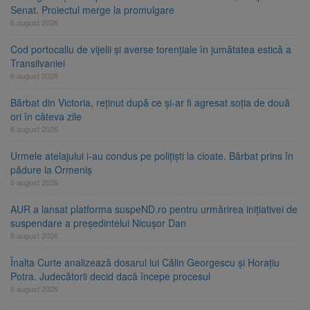
Senat. Proiectul merge la promulgare
6 august 2026
Cod portocaliu de vijelii și averse torențiale în jumătatea estică a
Transilvaniei
6 august 2026
Bărbat din Victoria, reținut după ce și-ar fi agresat soția de două
ori în câteva zile
6 august 2026
Urmele atelajului i-au condus pe polițiști la cioate. Bărbat prins în
pădure la Ormeniș
6 august 2026
AUR a lansat platforma suspeND.ro pentru urmărirea inițiativei de
suspendare a președintelui Nicușor Dan
6 august 2026
Înalta Curte analizează dosarul lui Călin Georgescu și Horațiu
Potra. Judecătorii decid dacă începe procesul
6 august 2026