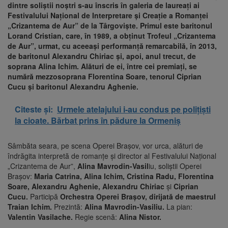
dintre soliștii noștri s-au înscris în galeria de laureați ai
Festivalului Naţional de Interpretare şi Creaţie a Romanţei
„Crizantema de Aur” de la Târgovişte. Primul este baritonul
Lorand Cristian, care, în 1989, a obținut Trofeul „Crizantema
de Aur”, urmat, cu aceeași performanță remarcabilă, în 2013,
de baritonul Alexandru Chiriac și, apoi, anul trecut, de
soprana Alina Ichim. Alături de ei, între cei premiați, se
numără mezzosoprana Florentina Soare, tenorul Ciprian
Cucu și baritonul Alexandru Aghenie.
Citeste și:
Urmele atelajului i-au condus pe polițiști
la cioate. Bărbat prins în pădure la Ormeniș
Sâmbăta seara, pe scena Operei Brașov, vor urca, alături de
îndrăgita interpretă de romanțe și director al Festivalului Național
„Crizantema de Aur”,
Alina Mavrodin-Vasil
iu, soliștii Operei
Brașov:
Maria Catrina, Alina Ichim, Cristina Radu, Florentina
Soare, Alexandru Aghenie, Alexandru Chiriac
și
Ciprian
Cucu.
Participă
Orchestra Operei Brașov,
dirijată de maestrul
Traian Ichim.
Prezintă:
Alina Mavrodin-Vasiliu.
La pian:
Valentin Vasilache.
Regie scenă:
Alina Nistor.