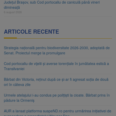
Județul Brașov, sub Cod portocaliu de caniculă până vineri
dimineață
6 august 2026
ARTICOLE RECENTE
Strategia națională pentru biodiversitate 2026-2030, adoptată de
Senat. Proiectul merge la promulgare
Cod portocaliu de vijelii și averse torențiale în jumătatea estică a
Transilvaniei
Bărbat din Victoria, reținut după ce și-ar fi agresat soția de două
ori în câteva zile
Urmele atelajului i-au condus pe polițiști la cioate. Bărbat prins în
pădure la Ormeniș
AUR a lansat platforma suspeND.ro pentru urmărirea inițiativei de