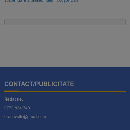
suspendare a președintelui Nicușor Dan
CONTACT/PUBLICITATE
Redactie:
0773.834.740
brasovstiri@gmail.com