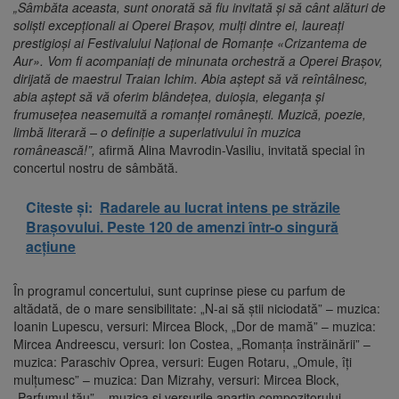
„Sâmbăta aceasta, sunt onorată să fiu invitată și să cânt alături de
soliști excepționali ai Operei Brașov, mulți dintre ei, laureați
prestigioși ai Festivalului Național de Romanțe «Crizantema de
Aur». Vom fi acompaniați de minunata orchestră a Operei Brașov,
dirijată de maestrul Traian Ichim. Abia aștept să vă reîntâlnesc,
abia aștept să vă oferim blândețea, duioșia, eleganța și
frumusețea neasemuită a romanței românești. Muzică, poezie,
limbă literară – o definiție a superlativului în muzica
românească!”,
afirmă Alina Mavrodin-Vasiliu, invitată special în
concertul nostru de sâmbătă.
Citeste și:
Radarele au lucrat intens pe străzile
Brașovului. Peste 120 de amenzi într-o singură
acțiune
În programul concertului, sunt cuprinse piese cu parfum de
altădată, de o mare sensibilitate: „N-ai să știi niciodată” – muzica:
Ioanin Lupescu, versuri: Mircea Block, „Dor de mamă” – muzica:
Mircea Andreescu, versuri: Ion Costea, „Romanța înstrăinării” –
muzica: Paraschiv Oprea, versuri: Eugen Rotaru, „Omule, îți
mulțumesc” – muzica: Dan Mizrahy, versuri: Mircea Block,
„Parfumul tău” – muzica și versurile aparțin compozitorului