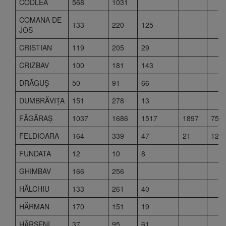
CODLEA
568
1031
COMANA DE
133
220
125
JOS
CRISTIAN
119
205
29
CRIZBAV
100
181
143
DRĂGUŞ
50
91
66
DUMBRĂVIŢA
151
278
13
FĂGĂRAŞ
1037
1686
1517
1897
751
FELDIOARA
164
339
47
21
12
FUNDATA
12
10
8
GHIMBAV
166
256
HĂLCHIU
133
261
40
HĂRMAN
170
151
19
HÂRSENI
37
95
61