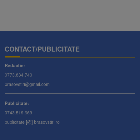
CONTACT/PUBLICITATE
Redactie:
0773.834.740
brasovstiri@gmail.com
Publicitate:
0743.519.669
publicitate [@] brasovstiri.ro