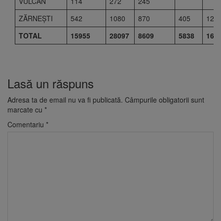
VULCAN
114
272
245
ZĂRNEŞTI
542
1080
870
405
120
TOTAL
15955
28097
8609
5838
169
Lasă un răspuns
Adresa ta de email nu va fi publicată.
Câmpurile obligatorii sunt
marcate cu
*
Comentariu
*