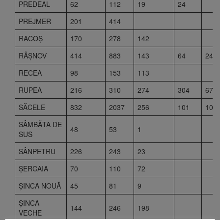
PREDEAL
62
112
19
24
PREJMER
201
414
RACOŞ
170
278
142
RÂŞNOV
414
883
143
64
24
RECEA
98
153
113
RUPEA
216
310
274
304
67
SĂCELE
832
2037
256
101
100
SÂMBĂTA DE
48
53
1
SUS
SÂNPETRU
226
243
23
ŞERCAIA
70
110
72
ŞINCA NOUĂ
45
81
9
ŞINCA
144
246
198
VECHE