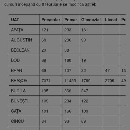
cursuri începând cu 8 februarie se modifică astfel:
UAT
Preșcolar
Primar
Gimnazial
Liceal
Prof
APAŢA
121
293
161
AUGUSTIN
68
236
99
BECLEAN
20
38
BOD
89
180
19
BRAN
69
137
32
47
13
BRAŞOV
7071
11453
1799
2709
494
BUDILA
195
369
247
BUNEŞTI
109
204
122
CAŢA
101
166
109
CINCU
64
93
69