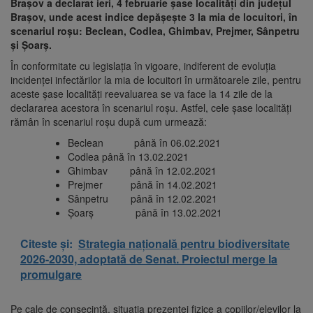
Brașov a declarat ieri, 4 februarie șase localități din județul
Brașov, unde acest indice depășește 3 la mia de locuitori, în
scenariul roșu: Beclean, Codlea, Ghimbav, Prejmer, Sânpetru
și Șoarș.
În conformitate cu legislația în vigoare, indiferent de evoluția
incidenței infectărilor la mia de locuitori în următoarele zile, pentru
aceste șase localități reevaluarea se va face la 14 zile de la
declararea acestora în scenariul roșu. Astfel, cele șase localități
rămân în scenariul roșu după cum urmează:
Beclean până în 06.02.2021
Codlea până în 13.02.2021
Ghimbav până în 12.02.2021
Prejmer până în 14.02.2021
Sânpetru până în 12.02.2021
Șoarș până în 13.02.2021
Citeste și:
Strategia națională pentru biodiversitate
2026-2030, adoptată de Senat. Proiectul merge la
promulgare
Pe cale de consecință, situația prezenței fizice a copiilor/elevilor la