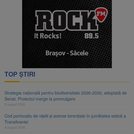
TOP ȘTIRI
Strategia națională pentru biodiversitate 2026-2030, adoptată de
Senat. Proiectul merge la promulgare
6 august 2026
Cod portocaliu de vijelii și averse torențiale în jumătatea estică a
Transilvaniei
6 august 2026