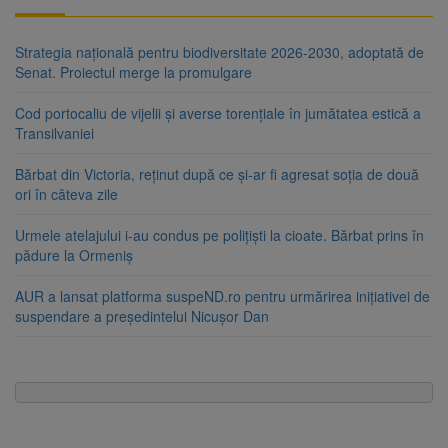
Strategia națională pentru biodiversitate 2026-2030, adoptată de
Senat. Proiectul merge la promulgare
Cod portocaliu de vijelii și averse torențiale în jumătatea estică a
Transilvaniei
Bărbat din Victoria, reținut după ce și-ar fi agresat soția de două
ori în câteva zile
Urmele atelajului i-au condus pe polițiști la cioate. Bărbat prins în
pădure la Ormeniș
AUR a lansat platforma suspeND.ro pentru urmărirea inițiativei de
suspendare a președintelui Nicușor Dan