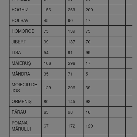
HOGHIZ
156
269
200
HOLBAV
45
90
17
HOMOROD
75
139
75
JIBERT
99
137
70
LISA
54
91
99
MĂIERUŞ
106
296
17
MÂNDRA
35
71
5
MOIECIU DE
129
206
39
JOS
ORMENIŞ
80
145
98
PĂRĂU
65
98
16
POIANA
67
172
129
MĂRULUI