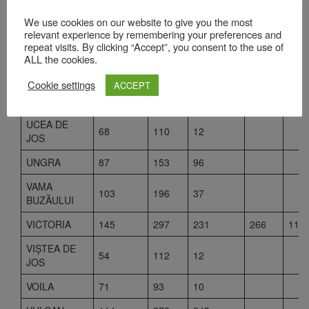
ŞOARŞ
89
129
We use cookies on our website to give you the most
relevant experience by remembering your preferences and
TĂRLUNGENI
319
656
85
repeat visits. By clicking “Accept”, you consent to the use of
ALL the cookies.
TELIU
129
307
210
Cookie settings
ACCEPT
TICUŞU
50
85
61
VECHI
UCEA DE
68
110
12
JOS
UNGRA
87
153
96
VAMA
103
196
37
BUZĂULUI
VICTORIA
145
297
231
266
110
VIŞTEA DE
54
112
12
JOS
VOILA
71
93
10