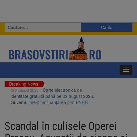
Caută
după:
Toggl
navig
Breaking News
Carte electronică de
9 august 2026
identitate gratuită până pe 29 august 2026.
Guvernul menține finanțarea prin PNRR
Zece troițe istorice din Șcheii
9 august 2026
Brașovului vor fi restaurate. Contractul de
Scandal în culisele Operei
finanțare a fost semnat