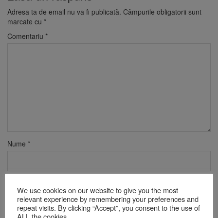
Adresa ta de email nu va fi publicată.
Câmpurile obligatorii sunt
marcate cu
*
Comentariu
*
Nume
*
Email
*
We use cookies on our website to give you the most
relevant experience by remembering your preferences and
repeat visits. By clicking “Accept”, you consent to the use of
ALL the cookies.