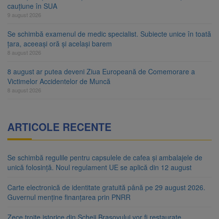
cauțiune în SUA
9 august 2026
Se schimbă examenul de medic specialist. Subiecte unice în toată
țara, aceeași oră și același barem
8 august 2026
8 august ar putea deveni Ziua Europeană de Comemorare a
Victimelor Accidentelor de Muncă
8 august 2026
ARTICOLE RECENTE
Se schimbă regulile pentru capsulele de cafea și ambalajele de
unică folosință. Noul regulament UE se aplică din 12 august
Carte electronică de identitate gratuită până pe 29 august 2026.
Guvernul menține finanțarea prin PNRR
Zece troițe istorice din Șcheii Brașovului vor fi restaurate.