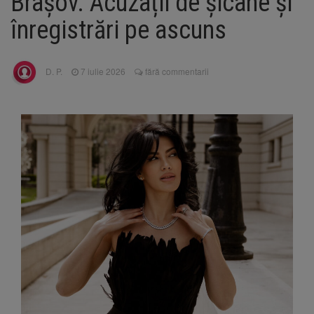
Brașov. Acuzații de șicane și
La 97 de ani, a doborât
9 august 2026
propriul record mondial. Betty Bromage a
înregistrări pe ascuns
zburat din nou pe aripa unui avion
Avocații fraților Andrew și
9 august 2026
D. P.
7 iulie 2026
fără commentarii
Tristan Tate cer eliberarea lor pe cauțiune în
SUA
Se schimbă examenul de
8 august 2026
medic specialist. Subiecte unice în toată țara,
aceeași oră și același barem
Se schimbă regulile pentru
9 august 2026
capsulele de cafea și ambalajele de unică
folosință. Noul regulament UE se aplică din 12
august