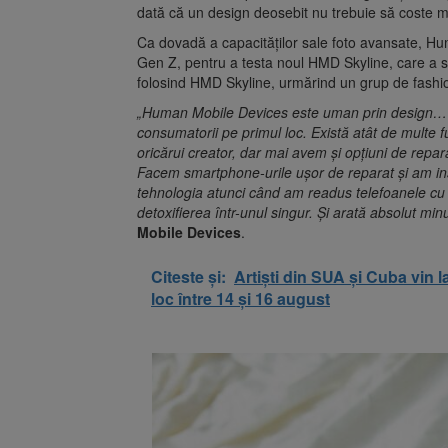
dată că un design deosebit nu trebuie să coste m
Ca dovadă a capacităților sale foto avansate, Hu
Gen Z, pentru a testa noul HMD Skyline, care a su
folosind HMD Skyline, urmărind un grup de fashion
„Human Mobile Devices este uman prin design… 
consumatorii pe primul loc. Există atât de multe f
oricărui creator, dar mai avem și opțiuni de repa
Facem smartphone-urile ușor de reparat și am inspi
tehnologia atunci când am readus telefoanele cu 
detoxifierea într-unul singur. Și arată absolut min
Mobile Devices
.
Citeste și:
Artiști din SUA și Cuba vin l
loc între 14 și 16 august