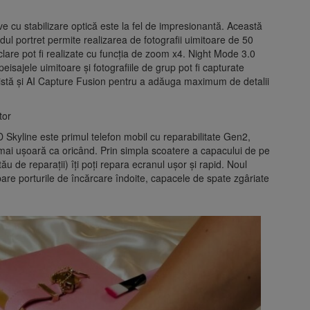
 cu stabilizare optică este la fel de impresionantă. Această
ul portret permite realizarea de fotografii uimitoare de 50
clare pot fi realizate cu funcția de zoom x4. Night Mode 3.0
peisajele uimitoare și fotografiile de grup pot fi capturate
istă și AI Capture Fusion pentru a adăuga maximum de detalii
itor
D Skyline este primul telefon mobil cu reparabilitate Gen2,
mai ușoară ca oricând. Prin simpla scoatere a capacului de pe
ău de reparații) îți poți repara ecranul ușor și rapid. Noul
pare porturile de încărcare îndoite, capacele de spate zgâriate