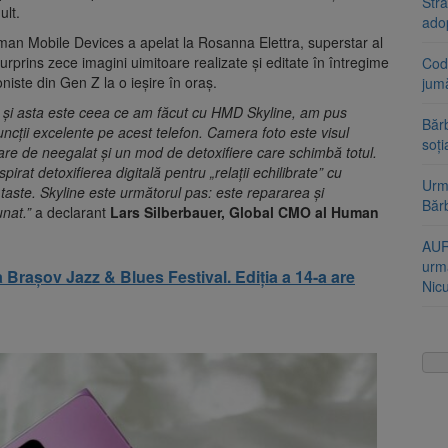
Stra
ult.
ado
man Mobile Devices a apelat la Rosanna Elettra, superstar al
rprins zece imagini uimitoare realizate și editate în întregime
Cod 
iste din Gen Z la o ieșire în oraș.
jumă
și asta este ceea ce am făcut cu HMD Skyline, am pus
Bărb
uncții excelente pe acest telefon. Camera foto este visul
soți
rare de neegalat și un mod de detoxifiere care schimbă totul.
rat detoxifierea digitală pentru „relații echilibrate” cu
Urme
taste. Skyline este următorul pas: este repararea și
Băr
unat.”
a declarant
Lars Silberbauer, Global CMO al Human
AUR
urmă
a Brașov Jazz & Blues Festival. Ediția a 14-a are
Nic