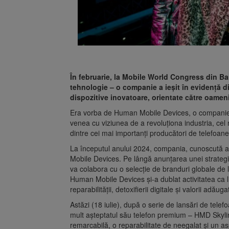
În februarie, la Mobile World Congress din Ba
tehnologie – o companie a ieșit în evidență d
dispozitive inovatoare, orientate către oameni
Era vorba de Human Mobile Devices, o companie 
venea cu viziunea de a revoluționa industria, ce
dintre cei mai importanți producători de telefoane
La începutul anului 2024, compania, cunoscută 
Mobile Devices. Pe lângă anunțarea unei strategii
va colabora cu o selecție de branduri globale de l
Human Mobile Devices și-a dublat activitatea ca l
reparabilității, detoxifierii digitale și valorii ad
Astăzi (18 iulie), după o serie de lansări de tel
mult așteptatul său telefon premium – HMD Skyline
remarcabilă, o reparabilitate de neegalat și un a