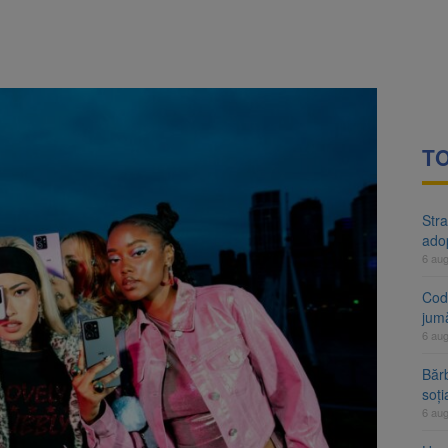
rte analizează dosarul lui Călin Georgescu și Horațiu Potra. Judecători
 națională pentru biodiversitate 2026-2030, adoptată de Senat. Proiect
TO
Stra
ado
6 au
Cod 
jumă
6 au
Bărb
soți
6 au