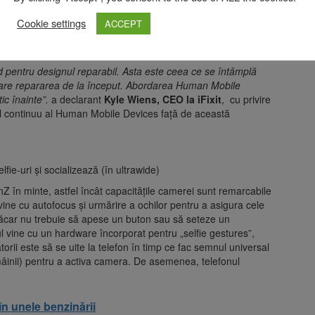
i faptul că are modul Detox, deoarece toată lumea are nevoie
 siguranță un nou mod binevenit pentru un smartphone”,
a
Cookie settings
ACCEPT
n timp ce a luat telefonul HMD Skyline pentru un test
 pentru designul reparabil. Asta este ceea ce se întâmplă
erare repararea de la început. Abordarea Human Mobile
ic înainte”.
a declarant
Kyle Wiens, CEO la iFixit
, cu privire
ul continuu al Human Mobile Devices față de această
elfie-uri și socializează (în ultrawide)
nZ în minte, astfel încât capacitățile camerei sunt remarcabile
ine cu autofocus și urmărire a ochilor pentru a asigura cele
ci măcar nu trebuie să apese un buton sau să seteze un
ul vine cu un hardware încorporat pentru „selfie gestures”,
orii este să se uite la telefon în timp ce fac semnul universal
 mâinii) pentru a activa camera. De asemenea, telefonul
 în unele benzinării