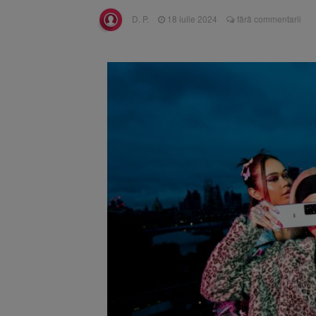
Înalta Cu
6 august 2026
D. P.
18 iulie 2024
fără commentarii
procesul
Strategia
6 august 2026