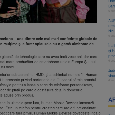
Urme
Băr
6 au
AUR
urmă
Nic
6 au
rcelona – una dintre cele mai mari conferințe globale de
in mulțime și a furat aplauzele cu o gamă uimitoare de
Înal
.
și H
pro
globală de tehnologie care nu avea încă zece ani, dar care
6 au
l mai mare producător de smartphone-uri din Europa ȘI unul
 cu taste.
Jud
anterior sub acronimul HMD, și-a schimbat numele în Human
vine
 interesante privind parteneriatele, în cadrul căreia brandul
6 au
ifestyle pentru a lansa o serie de telefoane personalizate,
ider de piață pe care o desfășura deja în domeniile
ăugate aduse prin produs.
A
efoane în ultimele șase luni, Human Mobile Devices lansează
. Este un telefon pentru creatori care are o funcționalitate
spect care fură priviri. Human Mobile Devices dovedește încă o