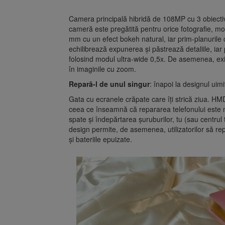
Camera principală hibridă de 108MP cu 3 obiective
cameră este pregătită pentru orice fotografie, mod
mm cu un efect bokeh natural, iar prim-planurile 
echilibrează expunerea și păstrează detaliile, iar 
folosind modul ultra-wide 0,5x. De asemenea, ex
în imaginile cu zoom.
Repară-l de unul singur
: înapoi la designul uim
Gata cu ecranele crăpate care îți strică ziua. HM
ceea ce înseamnă că repararea telefonului este 
spate și îndepărtarea șuruburilor, tu (sau centrul t
design permite, de asemenea, utilizatorilor să re
și bateriile epuizate.