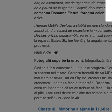
dar, de asemenea, cât de ușor este de reparat ș
de o pauză de la zgomotul digital, deci este cu
comentat Rosanna Elettra, fotograf celebru, î
drive.
„Human Mobile Devices a stabilit un nou standard
atunci când o echipă de proiectare ia în consid
Devices privind dezasamblarea este un salt cuant
la reparabilitatea Skyline Gen2 și la angajament
problemă.
HMD SKYLINE
Fotografii superbe la orizont
: fotografiază, fă s
Skyline a fost construit cu un public progresiv Ge
și aparent nelimitate. Camera frontală de 50 MP v
mai clare selfie-uri, iar cu Skyline, creatorii ni
cronometru pentru a face o fotografie. Dispozitiv
ceea ce înseamnă că tot ce trebuie să facă utilizat
al păcii (sau unul dintre celelalte trei semne ale
permite selfie-uri video în 4k.
Citeste și:
Motorina a ajuns la 11,68 lei