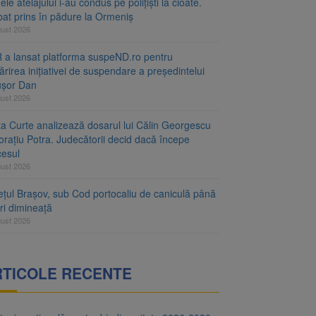
le atelajului i-au condus pe polițiști la cioate.
bat prins în pădure la Ormeniș
gust 2026
 a lansat platforma suspeND.ro pentru
rirea inițiativei de suspendare a președintelui
ușor Dan
gust 2026
ta Curte analizează dosarul lui Călin Georgescu
orațiu Potra. Judecătorii decid dacă începe
cesul
gust 2026
ețul Brașov, sub Cod portocaliu de caniculă până
ri dimineață
gust 2026
RTICOLE RECENTE