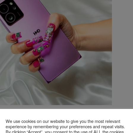
i precum Rihanna, Central Lee, Aitch și Cara Delevingne, iar
i pentru o slujbă care îți va schimba complet cariera, așa că
We use cookies on our website to give you the most relevant
un smartphone precum HMD Skyline. Ceea ce este uimitor la
experience by remembering your preferences and repeat visits.
ctat nu numai pentru a fi camera dumneavoastr[ de buzunar,
By clicking “Accept”, you consent to the use of ALL the cookies.