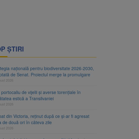
i decid dacă începe
ul merge la promulgare
P ȘTIRI
tegia națională pentru biodiversitate 2026-2030,
ptată de Senat. Proiectul merge la promulgare
gust 2026
portocaliu de vijelii și averse torențiale în
tatea estică a Transilvaniei
gust 2026
at din Victoria, reținut după ce și-ar fi agresat
a de două ori în câteva zile
gust 2026