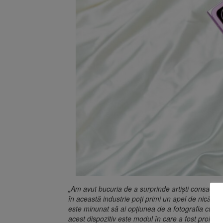
„Am avut bucuria de a surprinde artiști consacraț
în această industrie poți primi un apel de nicăier
este minunat să ai opțiunea de a fotografia cu 
acest dispozitiv este modul în care a fost proie