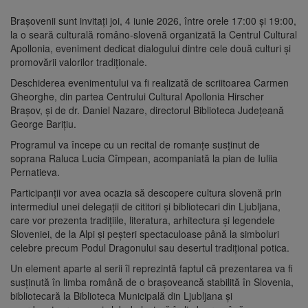
Brașovenii sunt invitați joi, 4 iunie 2026, între orele 17:00 și 19:00,
la o seară culturală româno-slovenă organizată la Centrul Cultural
Apollonia, eveniment dedicat dialogului dintre cele două culturi și
promovării valorilor tradiționale.
Deschiderea evenimentului va fi realizată de scriitoarea Carmen
Gheorghe, din partea Centrului Cultural Apollonia Hirscher
Brașov, și de dr. Daniel Nazare, directorul Biblioteca Județeană
George Barițiu.
Programul va începe cu un recital de romanțe susținut de
soprana Raluca Lucia Cîmpean, acompaniată la pian de Iuliia
Pernatieva.
Participanții vor avea ocazia să descopere cultura slovenă prin
intermediul unei delegații de cititori și bibliotecari din Ljubljana,
care vor prezenta tradițiile, literatura, arhitectura și legendele
Sloveniei, de la Alpi și peșteri spectaculoase până la simboluri
celebre precum Podul Dragonului sau desertul tradițional potica.
Un element aparte al serii îl reprezintă faptul că prezentarea va fi
susținută în limba română de o brașoveancă stabilită în Slovenia,
bibliotecară la Biblioteca Municipală din Ljubljana și