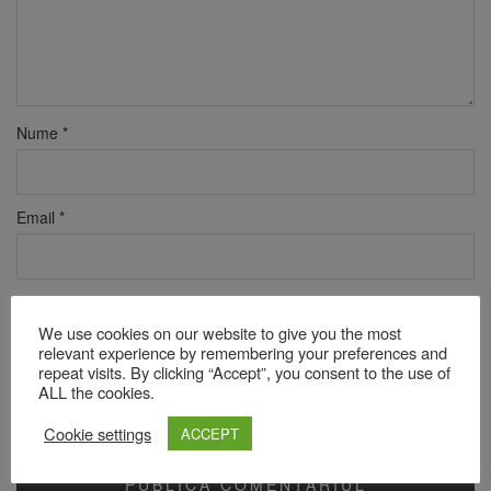
Nume
*
Email
*
Site web
We use cookies on our website to give you the most
relevant experience by remembering your preferences and
repeat visits. By clicking “Accept”, you consent to the use of
ALL the cookies.
Verificare anti-robot
Click pentru a începe verificarea
Cookie settings
ACCEPT
Friendly
Captcha ⇗