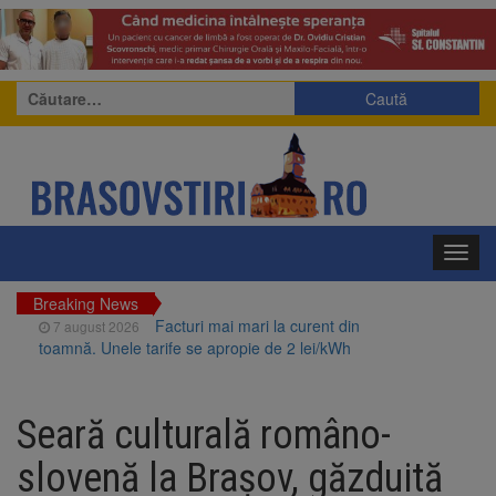
Caută
după:
Toggl
navig
Breaking News
Facturi mai mari la curent din
7 august 2026
toamnă. Unele tarife se apropie de 2 lei/kWh
Probleme în Capitală. STB a
7 august 2026
depus oficial cererea de insolvență la
Seară culturală româno-
Tribunalul București
Guvernul pregătește posibile
7 august 2026
slovenă la Brașov, găzduită
limitări de consum pentru marii consumatori