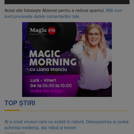
Acest site folosește Akismet pentru a reduce spamul.
Află cum
sunt procesate datele comentariilor tale
.
TOP ȘTIRI
AI a creat virusuri care nu există în natură. Descoperirea ar putea
schimba medicina, dar ridică și temeri
7 august 2026