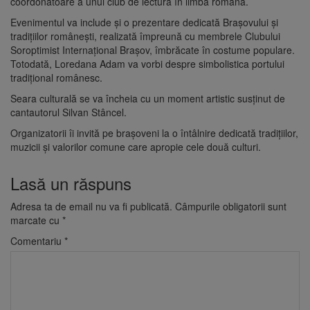
coordonatoare a unui club de lectură în limba română.
Evenimentul va include și o prezentare dedicată Brașovului și
tradițiilor românești, realizată împreună cu membrele Clubului
Soroptimist Internațional Brașov, îmbrăcate în costume populare.
Totodată, Loredana Adam va vorbi despre simbolistica portului
tradițional românesc.
Seara culturală se va încheia cu un moment artistic susținut de
cantautorul Silvan Stâncel.
Organizatorii îi invită pe brașoveni la o întâlnire dedicată tradițiilor,
muzicii și valorilor comune care apropie cele două culturi.
Lasă un răspuns
Adresa ta de email nu va fi publicată.
Câmpurile obligatorii sunt
marcate cu
*
Comentariu
*