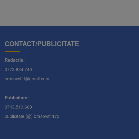
CONTACT/PUBLICITATE
Redactie:
0773.834.740
brasovstiri@gmail.com
Publicitate:
0743.519.669
publicitate [@] brasovstiri.ro