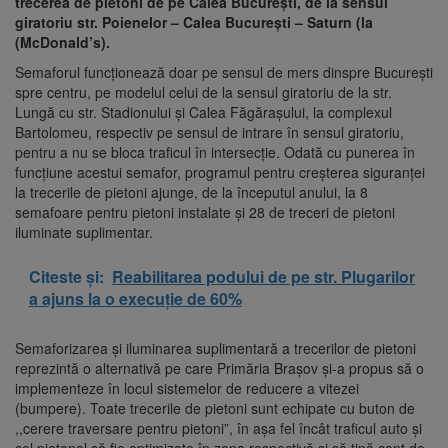
trecerea de pietoni de pe Calea București, de la sensul
giratoriu str. Poienelor – Calea București – Saturn (la
(McDonald’s).
Semaforul funcționează doar pe sensul de mers dinspre București
spre centru, pe modelul celui de la sensul giratoriu de la str.
Lungă cu str. Stadionului și Calea Făgărașului, la complexul
Bartolomeu, respectiv pe sensul de intrare în sensul giratoriu,
pentru a nu se bloca traficul în intersecție. Odată cu punerea în
funcțiune acestui semafor, programul pentru creșterea siguranței
la trecerile de pietoni ajunge, de la începutul anului, la 8
semafoare pentru pietoni instalate și 28 de treceri de pietoni
iluminate suplimentar.
Citeste și:
Reabilitarea podului de pe str. Plugarilor
a ajuns la o execuție de 60%
Semaforizarea și iluminarea suplimentară a trecerilor de pietoni
reprezintă o alternativă pe care Primăria Brașov și-a propus să o
implementeze în locul sistemelor de reducere a vitezei
(bumpere). Toate trecerile de pietoni sunt echipate cu buton de
,,cerere traversare pentru pietoni”, în așa fel încât traficul auto și
cel pietonal să fie optimizate în zona respectivă și să țină cont de