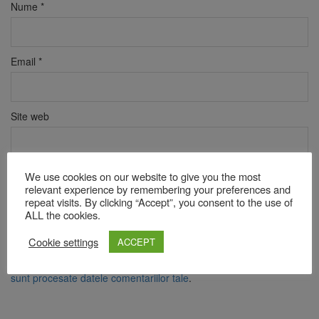
Nume
*
Email
*
Site web
We use cookies on our website to give you the most
Verificare anti-robot
relevant experience by remembering your preferences and
Click pentru a începe verificarea
repeat visits. By clicking “Accept”, you consent to the use of
Friendly
Captcha ⇗
ALL the cookies.
Cookie settings
ACCEPT
Acest site folosește Akismet pentru a reduce spamul.
Află cum
sunt procesate datele comentariilor tale
.