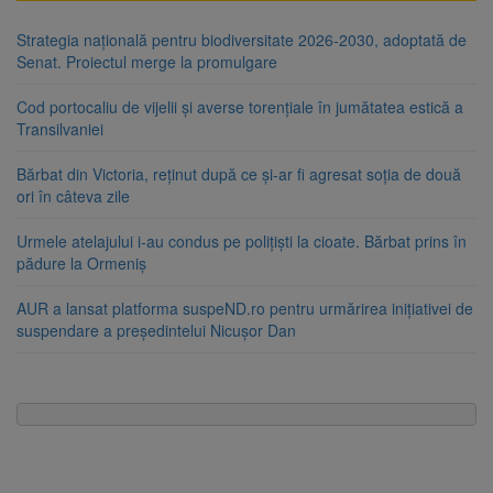
Strategia națională pentru biodiversitate 2026-2030, adoptată de
Senat. Proiectul merge la promulgare
Cod portocaliu de vijelii și averse torențiale în jumătatea estică a
Transilvaniei
Bărbat din Victoria, reținut după ce și-ar fi agresat soția de două
ori în câteva zile
Urmele atelajului i-au condus pe polițiști la cioate. Bărbat prins în
pădure la Ormeniș
AUR a lansat platforma suspeND.ro pentru urmărirea inițiativei de
suspendare a președintelui Nicușor Dan