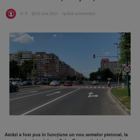
Ormeniș
AUR a lansat platforma
6 august 2026
D. P.
20 iulie 2021
fără commentarii
suspeND.ro pentru urmărirea inițiativei de
suspendare a președintelui Nicușor Dan
Înalta Curte analizează
6 august 2026
dosarul lui Călin Georgescu și Horațiu Potra.
Judecătorii decid dacă începe procesul
Strategia națională pentru
6 august 2026
biodiversitate 2026-2030, adoptată de Senat.
Proiectul merge la promulgare
Astăzi a fost pus în funcțiune un nou semafor pietonal, la