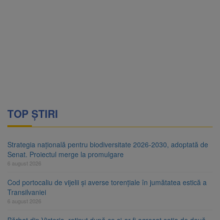
TOP ȘTIRI
Strategia națională pentru biodiversitate 2026-2030, adoptată de
Senat. Proiectul merge la promulgare
6 august 2026
Cod portocaliu de vijelii și averse torențiale în jumătatea estică a
Transilvaniei
6 august 2026
Bărbat din Victoria, reținut după ce și-ar fi agresat soția de două