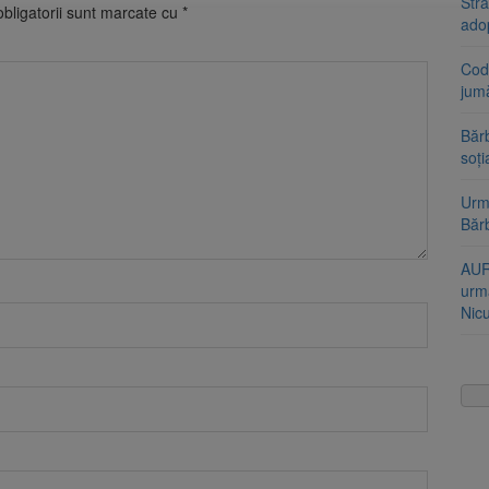
Stra
bligatorii sunt marcate cu
*
ado
Cod 
jumă
Bărb
soți
Urme
Băr
AUR
urmă
Nic