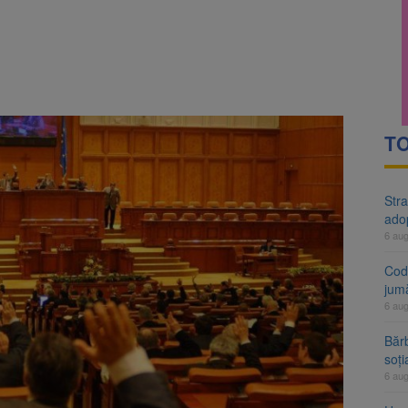
rte analizează dosarul lui Călin Georgescu și Horațiu Potra. Judecători
 națională pentru biodiversitate 2026-2030, adoptată de Senat. Proiect
TO
Stra
ado
6 au
Cod 
jumă
6 au
Bărb
soți
6 au