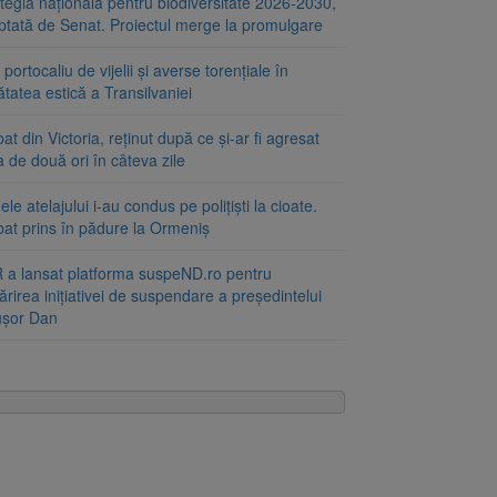
tegia națională pentru biodiversitate 2026-2030,
ptată de Senat. Proiectul merge la promulgare
portocaliu de vijelii și averse torențiale în
tatea estică a Transilvaniei
at din Victoria, reținut după ce și-ar fi agresat
a de două ori în câteva zile
le atelajului i-au condus pe polițiști la cioate.
bat prins în pădure la Ormeniș
 a lansat platforma suspeND.ro pentru
rirea inițiativei de suspendare a președintelui
ușor Dan