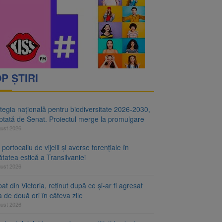
i decid dacă începe
ul merge la promulgare
P ȘTIRI
tegia națională pentru biodiversitate 2026-2030,
ptată de Senat. Proiectul merge la promulgare
gust 2026
portocaliu de vijelii și averse torențiale în
tatea estică a Transilvaniei
gust 2026
at din Victoria, reținut după ce și-ar fi agresat
a de două ori în câteva zile
gust 2026