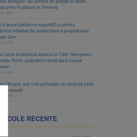
le atelajului i-au condus pe polițiști la cioate.
bat prins în pădure la Ormeniș
gust 2026
 a lansat platforma suspeND.ro pentru
rirea inițiativei de suspendare a președintelui
ușor Dan
gust 2026
ta Curte analizează dosarul lui Călin Georgescu
orațiu Potra. Judecătorii decid dacă începe
cesul
gust 2026
ețul Brașov, sub Cod portocaliu de caniculă până
ri dimineață
gust 2026
RTICOLE RECENTE