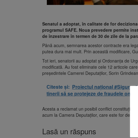
Senatul a adoptat, în calitate de for decizion
programul SAFE. Noua prevedere permite insti
de înzestrare în termen de 30 de zile de la pa
Până acum, semnarea acestor contracte era lega
putea dura mai mult. Prin această modificare, Gu
Tot ieri, senatorii au adoptat și Ordonanța de Ur
modificată. Au fost eliminate cele 12 articole care
președintele Camerei Deputaților, Sorin Grindea
Citeste și:
Proiectul național #Sigurant
tinerii să se protejeze de fraudele onlin
Acesta a reclamat un posibil conflict constituțio
acum la Camera Deputaților, care este for decizio
Lasă un răspuns