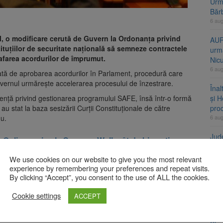
Urme
Băr
6 au
al, o modificare cerută de Guvern la Ordonanța privind
AUR
tuțiilor de securitate națională să semneze contractele
urmă
rafarea acordurilor de împrumut.
Nic
6 au
tă de aprobarea acordurilor în Parlament, procedură care
vernul urmărește accelerarea procesului de înzestrare.
Înal
gență privind gestionarea programului SAFE, însă într-o formă
și H
 au stat la baza sesizării Curții Constituționale de către
pro
nu.
6 au
Jud
aOnline revine la Summer Well: cât de bine știu
vine
e?
6 au
We use cookies on our website to give you the most relevant
experience by remembering your preferences and repeat visits.
nal între Parlament și Guvern. Documentul modificat va ajunge
By clicking “Accept”, you consent to the use of ALL the cookies.
nal în acest caz.
A
Cookie settings
ACCEPT