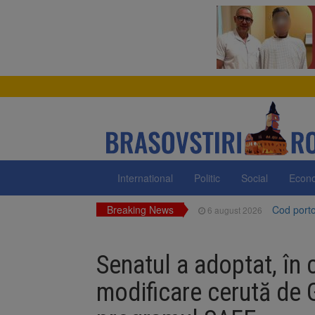
International
Politic
Social
Econ
Breaking News
Cod portoc
6 august 2026
Bărbat din
6 august 2026
Senatul a adoptat, în c
Urmele at
6 august 2026
modificare cerută de 
AUR a lan
6 august 2026
Dan